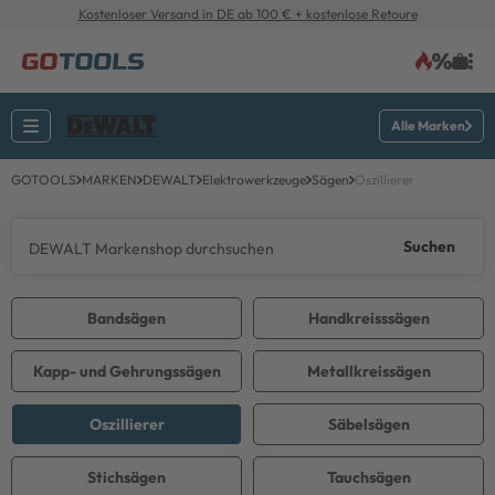
Kostenloser Versand in DE ab 100 € + kostenlose Retoure
Alle Marken
GOTOOLS
MARKEN
DEWALT
Elektrowerkzeuge
Sägen
Oszillierer
Suchen
Bandsägen
Handkreisssägen
Kapp- und Gehrungssägen
Metallkreissägen
Oszillierer
Säbelsägen
Stichsägen
Tauchsägen