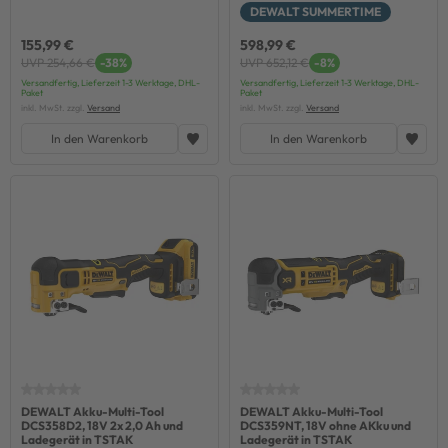
DEWALT SUMMERTIME
155,99 €
598,99 €
UVP 254,66 €
-38%
UVP 652,12 €
-8%
Versandfertig, Lieferzeit 1-3 Werktage, DHL-
Versandfertig, Lieferzeit 1-3 Werktage, DHL-
Paket
Paket
inkl. MwSt. zzgl.
Versand
inkl. MwSt. zzgl.
Versand
In den Warenkorb
In den Warenkorb
DEWALT Akku-Multi-Tool
DEWALT Akku-Multi-Tool
DCS358D2, 18V 2x 2,0 Ah und
DCS359NT, 18V ohne AKku und
Ladegerät in TSTAK
Ladegerät in TSTAK