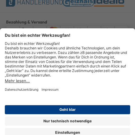
Bezahlung & Versand
Impressum
AGB
Datenschutz
Widerruf
Vertrag widerrufen
Alle Preise verstehen sich inkl. ges. MwSt. *Kostenloser Versand innerhalb
Deutschlands, bei Bestellungen ab 100,00 Euro.
© Copyright 2026 GOTOOLS GmbH - Alle Rechte vorbehalten. powered by
createyourtemplate