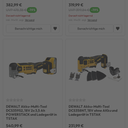
382,99 €
319,99 €
UVP 478,38 €
-19%
UVP 399,84 €
-19%
Derzeit nicht lagernd
Derzeit nicht lagernd
inkl. MwSt. zzgl.
Versand
inkl. MwSt. zzgl.
Versand
Benachrichtige mich
Benachrichtige mich
DEWALT Akku-Multi-Tool
DEWALT Akku-Multi-Tool
DCS359S2, 18V 2x 3,5 Ah
DCS358NT, 18V ohne AKku und
POWERSTACK und Ladegerät in
Ladegerät in TSTAK
TSTAK
540,99 €
231,99 €