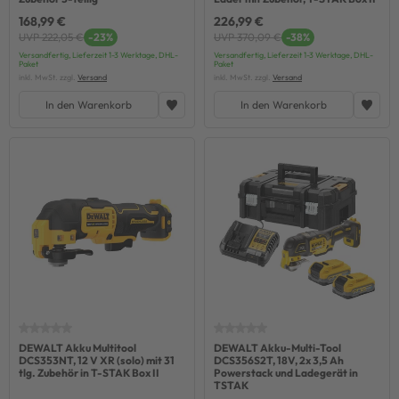
168,99 €
226,99 €
UVP 222,05 €
-23%
UVP 370,09 €
-38%
Versandfertig, Lieferzeit 1-3 Werktage, DHL-
Versandfertig, Lieferzeit 1-3 Werktage, DHL-
Paket
Paket
inkl. MwSt. zzgl.
Versand
inkl. MwSt. zzgl.
Versand
In den Warenkorb
In den Warenkorb
DEWALT Akku Multitool
DEWALT Akku-Multi-Tool
DCS353NT, 12 V XR (solo) mit 31
DCS356S2T, 18V, 2x 3,5 Ah
tlg. Zubehör in T-STAK Box II
Powerstack und Ladegerät in
TSTAK