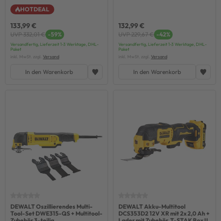
HOTDEAL
133,99 €
132,99 €
UVP 332,01 €
-59%
UVP 229,67 €
-42%
Versandfertig, Lieferzeit 1-3 Werktage, DHL-
Versandfertig, Lieferzeit 1-3 Werktage, DHL-
Paket
Paket
inkl. MwSt. zzgl.
Versand
inkl. MwSt. zzgl.
Versand
In den Warenkorb
In den Warenkorb
DEWALT Oszillierendes Multi-
DEWALT Akku-Multitool
Tool-Set DWE315-QS + Multitool-
DCS353D2 12V XR mit 2x 2,0 Ah +
Zubehör 3-teilig
Lader mit Zubehör, T-STAK Box II