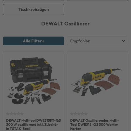
Tischkreissägen
DEWALT
Oszillierer
Alle Filter
DEWALT Multitool DWE315KT-QS
DEWALT Oszillierendes Multi-
300 W oszillierend inkl. Zubehör
Tool DWE315-QS 300 Watt im
in TSTAK-Box II
Karton