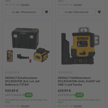
Paket
Paket
inkl. MwSt. zzgl.
Versand
inkl. MwSt. zzgl.
Versand
In den Warenkorb
In den Warenkorb
DEWALT Rotationslaser
DEWALT Multilinienlaser
DCLE05211R, Rot, Lot, mit
DCLE14361GB, Grün, 3x360° mit
Batterie in TSTAK
USB-C und Tasche
929,89 €
639,99 €
UVP 1.069,81 €
-13%
UVP 879,41 €
-27%
Versandfertig, Lieferzeit 1-3 Werktage, DHL-
Versandfertig, Lieferzeit 1-3 Werktage, DHL-
Paket
Paket
inkl. MwSt. zzgl.
Versand
inkl. MwSt. zzgl.
Versand