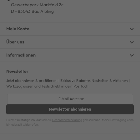
Gewerbepark Markfeld 2c
D - 83043 Bad Aibling
Mein Konto
Über uns
Informationen
Newsletter
Jetzt abonnieren & profitieren! | Exklusive Rabatte, Neuheiten & Aktionen |
Werkzeugwissen und Tests direkt in dein Postfach
Newsletter
abonnieren
Hiermit bestätige ich, dass ich die
Datenschutzerklärung
gelesen habe. Meine Einwilligung kann
ich jederzeit widerrufen.