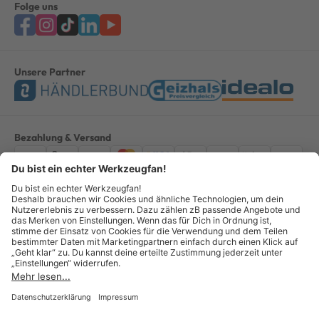
Folge uns
Unsere Partner
Bezahlung & Versand
Impressum
AGB
Datenschutz
Widerruf
Vertrag widerrufen
Alle Preise verstehen sich inkl. ges. MwSt. *Kostenloser Versand innerhalb
Deutschlands, bei Bestellungen ab 100,00 Euro.
© Copyright 2026 GOTOOLS GmbH - Alle Rechte vorbehalten. powered by
createyourtemplate