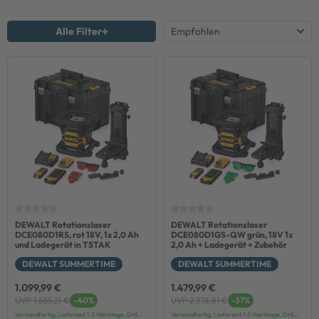
Alle Filter
DEWALT Rotationslaser
DEWALT Rotationslaser
DCE080D1RS, rot 18V, 1x 2,0 Ah
DCE080D1GS-QW grün, 18V 1x
und Ladegerät in TSTAK
2,0 Ah + Ladegerät + Zubehör
DEWALT SUMMERTIME
DEWALT SUMMERTIME
1.099,99 €
1.479,99 €
UVP 1.855,21 €
-40%
UVP 2.378,81 €
-37%
Versandfertig, Lieferzeit 1-3 Werktage, DHL-
Versandfertig, Lieferzeit 1-3 Werktage, DHL-