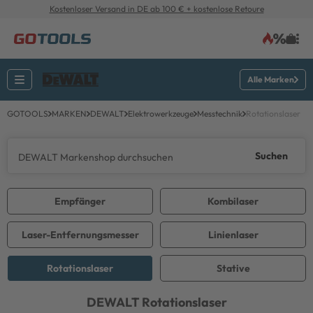
Kostenloser Versand in DE ab 100 € + kostenlose Retoure
Alle Marken
GOTOOLS
MARKEN
DEWALT
Elektrowerkzeuge
Messtechnik
Rotationslaser
Suchen
Empfänger
Kombilaser
Laser-Entfernungsmesser
Linienlaser
Rotationslaser
Stative
DEWALT
Rotationslaser