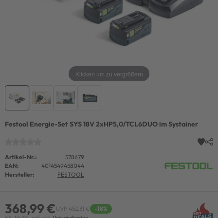
Klicken um zu vergrößern
Festool Energie-Set SYS 18V 2xHP5,0/TCL6DUO im Systainer
Artikel-Nr.:
578679
EAN:
4014549458044
Hersteller:
FESTOOL
368,99 €
UVP 452,31 €
-18%
inkl. MwSt., ggf. zzgl.
Versandkosten