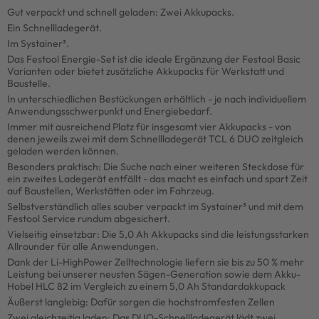
Gut verpackt und schnell geladen: Zwei Akkupacks.
Ein Schnellladegerät.
Im Systainer³.
Das Festool Energie-Set ist die ideale Ergänzung der Festool Basic
Varianten oder bietet zusätzliche Akkupacks für Werkstatt und
Baustelle.
In unterschiedlichen Bestückungen erhältlich - je nach individuellem
Anwendungsschwerpunkt und Energiebedarf.
Immer mit ausreichend Platz für insgesamt vier Akkupacks - von
denen jeweils zwei mit dem Schnellladegerät TCL 6 DUO zeitgleich
geladen werden können.
Besonders praktisch: Die Suche nach einer weiteren Steckdose für
ein zweites Ladegerät entfällt - das macht es einfach und spart Zeit
auf Baustellen, Werkstätten oder im Fahrzeug.
Selbstverständlich alles sauber verpackt im Systainer³ und mit dem
Festool Service rundum abgesichert.
Vielseitig einsetzbar: Die 5,0 Ah Akkupacks sind die leistungsstarken
Allrounder für alle Anwendungen.
Dank der Li-HighPower Zelltechnologie liefern sie bis zu 50 % mehr
Leistung bei unserer neusten Sägen-Generation sowie dem Akku-
Hobel HLC 82 im Vergleich zu einem 5,0 Ah Standardakkupack
Äußerst langlebig: Dafür sorgen die hochstromfesten Zellen
Zwei gleichzeitig laden: Das DUO-Schnellladegerät lädt zwei