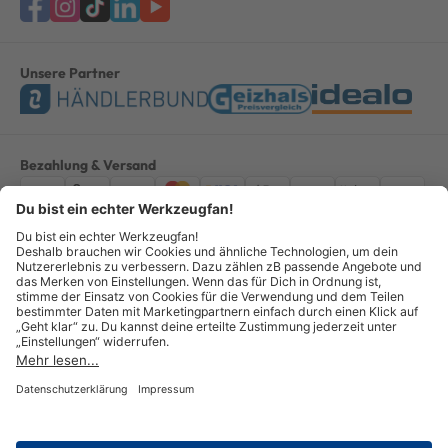
Unsere Partner
Bezahlung & Versand
Impressum
AGB
Datenschutz
Widerruf
Vertrag widerrufen
Alle Preise verstehen sich inkl. ges. MwSt. *Kostenloser Versand innerhalb
Deutschlands, bei Bestellungen ab 100,00 Euro.
© Copyright 2026 GOTOOLS GmbH - Alle Rechte vorbehalten. powered by
createyourtemplate