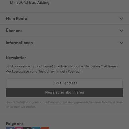
D - 83043 Bad Aibling
Mein Konto
Über uns
Informationen
Newsletter
Jetzt abonnieren & profitieren! | Exklusive Rabatte, Neuheiten & Aktionen |
Werkzeugwissen und Tests direkt in dein Postfach
Newsletter
abonnieren
Hiermit bestätige ich, dass ich die
Datenschutzerklärung
gelesen habe. Meine Einwilligung kann
ich jederzeit widerrufen.
Folge uns