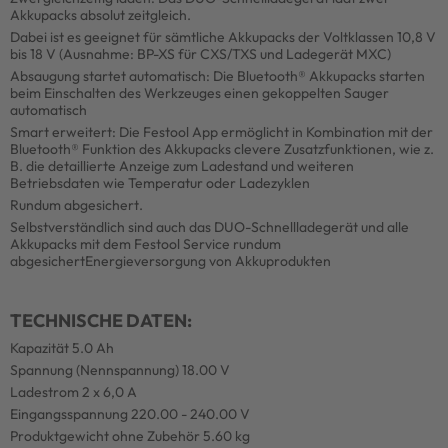
Akkupacks absolut zeitgleich.
Dabei ist es geeignet für sämtliche Akkupacks der Voltklassen 10,8 V
bis 18 V (Ausnahme: BP-XS für CXS/TXS und Ladegerät MXC)
Absaugung startet automatisch: Die Bluetooth® Akkupacks starten
beim Einschalten des Werkzeuges einen gekoppelten Sauger
automatisch
Smart erweitert: Die Festool App ermöglicht in Kombination mit der
Bluetooth® Funktion des Akkupacks clevere Zusatzfunktionen, wie z.
B. die detaillierte Anzeige zum Ladestand und weiteren
Betriebsdaten wie Temperatur oder Ladezyklen
Rundum abgesichert.
Selbstverständlich sind auch das DUO-Schnellladegerät und alle
Akkupacks mit dem Festool Service rundum
abgesichertEnergieversorgung von Akkuprodukten
TECHNISCHE DATEN:
Kapazität 5.0 Ah
Spannung (Nennspannung) 18.00 V
Ladestrom 2 x 6,0 A
Eingangsspannung 220.00 - 240.00 V
Produktgewicht ohne Zubehör 5.60 kg