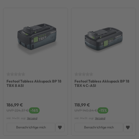
Festool Tabless Akkupack BP 18
Festool Tabless Akkupack BP 18
TBX 8 ASI
TBX 4 C-ASI
186,99 €
118,99 €
UVP 224,37 €
-16%
UVP 140,84 €
-15%
inkl. MwSt. zzgl.
Versand
inkl. MwSt. zzgl.
Versand
Benachrichtige mich
Benachrichtige mich