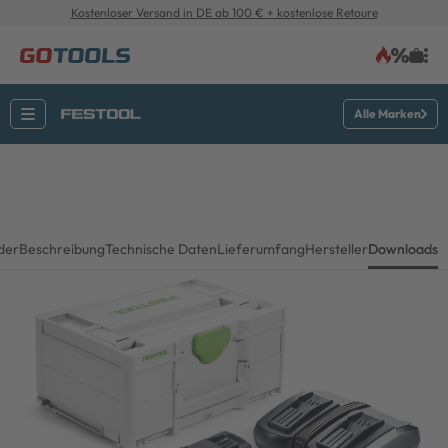
Kostenloser Versand in DE ab 100 € + kostenlose Retoure
Alle Marken
lder
Beschreibung
Technische Daten
Lieferumfang
Hersteller
Downloads