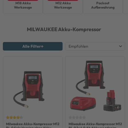
M18 Akku
M12 Akku
Packout
Werkzeuge
Werkzeuge
Aufbewahrung
MILWAUKEE
Akku-Kompressor
Alle Filter
Milwaukee Akku-Kompressor M12
Milwaukee Akku-Kompressor M12
BI-0 Solo Version ohne Akku
BI-0 1x 4,0 Ah Akku + Lader im