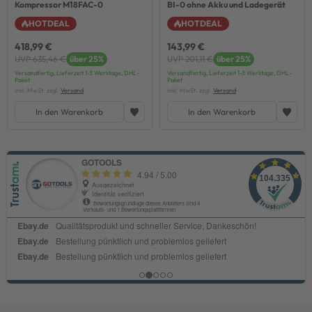
Kompressor M18FAC-0
BI-0 ohne Akku und Ladegerät
HOTDEAL
HOTDEAL
418,99 €
143,99 €
UVP 635,46 €
über 25%
UVP 201,11 €
über 25%
Versandfertig, Lieferzeit 1-3 Werktage, DHL-
Versandfertig, Lieferzeit 1-3 Werktage, DHL-
Paket
Paket
inkl. MwSt. zzgl.
Versand
inkl. MwSt. zzgl.
Versand
In den Warenkorb
In den Warenkorb