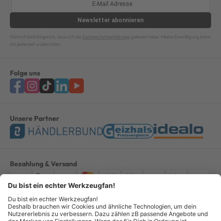
Newsletter
abonnieren
Hiermit bestätige ich, dass ich die
Datenschutzerklärung
gelesen habe. Meine Einwilligung kann
ich jederzeit widerrufen.
Folge uns
Unsere Partner
Bezahlung & Versand
Impressum
AGB
Datenschutz
Widerruf
Vertrag widerrufen