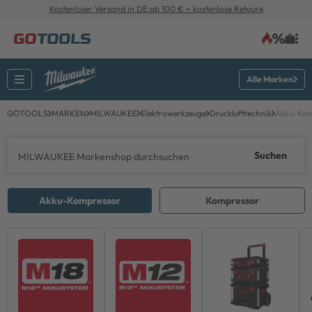
Kostenloser Versand in DE ab 100 € + kostenlose Retoure
Alle Marken
GOTOOLS
MARKEN
MILWAUKEE
Elektrowerkzeuge
Drucklufttechnik
Akku-Kom
Suchen
Akku-Kompressor
Kompressor