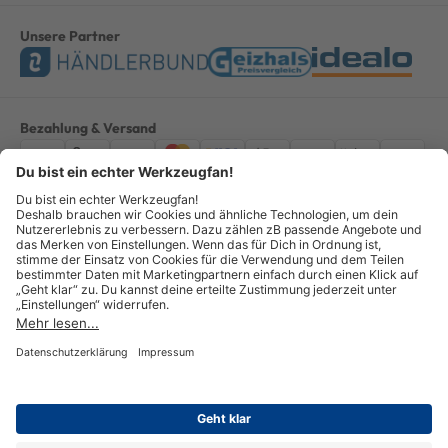
Unsere Partner
Bezahlung & Versand
Impressum
AGB
Datenschutz
Widerruf
Vertrag widerrufen
Alle Preise verstehen sich inkl. ges. MwSt. *Kostenloser Versand innerhalb
Deutschlands, bei Bestellungen ab 100,00 Euro.
© Copyright 2026 GOTOOLS GmbH - Alle Rechte vorbehalten. powered by
createyourtemplate