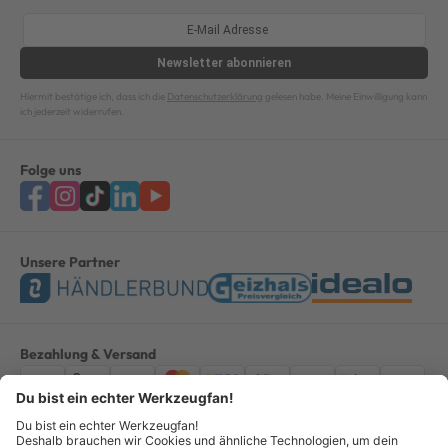
Newsletter
abonnieren
Hiermit bestätige ich, dass ich die
Datenschutzerklärung
gelesen habe. Meine Einwilligung kann
ich jederzeit widerrufen.
Folge uns
Unsere Partner
Bezahlung & Versand