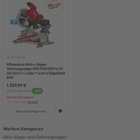
Milwaukee Akku-Kapp-
Gehrungssäge M18 FMS305 1x 12
Ah Akku + Lader + extra Sägeblatt
Z60
1.359,99 €
UVP 1.625,66 €
-16%
Derzeit nicht lagernd
inkl. MwSt. zzgl.
Versand
Benachrichtige mich
Akku-Kapp- und Gehrungssägen