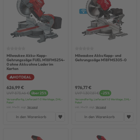
Milwaukee Akku-Kapp-
Milwaukee Akku Kapp- und
Gehrungssäge FUEL M18FMS254-
Gehrungssäge M18FMS305-0
0 ohne Akku ohne Lader im
Karton
HOTDEAL
626,99 €
976,77 €
UVP 873,46 €
über 25%
UVP 1.307,81 €
-25%
Versandfertig, Lieferzeit 1-3 Werktage, DHL-
Versandfertig, Lieferzeit 1-3 Werktage, DHL-
Paket
Paket
inkl. MwSt. zzgl.
Versand
inkl. MwSt. zzgl.
Versand
In den Warenkorb
In den Warenkorb