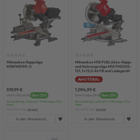
Milwaukee Kappsäge
Milwaukee M18 FUELAkku-Kapp-
M18FMS190-0
und Gehrungssäge M18 FMS305-
121, 1x 12,0 Ah FB und Ladegerät
HOTDEAL
519,99 €
1.094,99 €
UVP 730,66 €
über 25%
UVP 1.486,31 €
über 25%
Versandfertig, Lieferzeit 1-3 Werktage, DHL-
Versandfertig, Lieferzeit 1-3 Werktage, DHL-
Paket
Paket
inkl. MwSt. zzgl.
Versand
inkl. MwSt. zzgl.
Versand
In den Warenkorb
In den Warenkorb