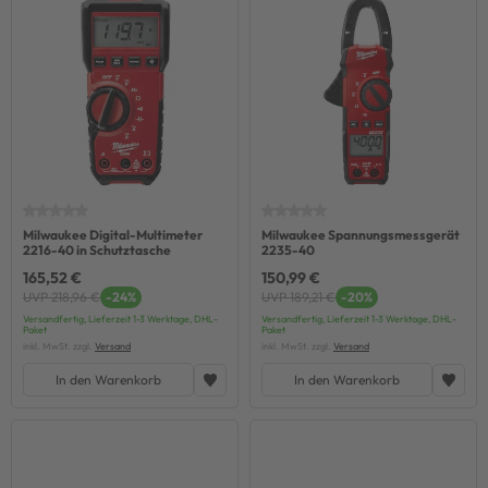
Milwaukee Digital-Multimeter
Milwaukee Spannungsmessgerät
2216-40 in Schutztasche
2235-40
165,52 €
150,99 €
UVP 218,96 €
-24%
UVP 189,21 €
-20%
Versandfertig, Lieferzeit 1-3 Werktage, DHL-
Versandfertig, Lieferzeit 1-3 Werktage, DHL-
Paket
Paket
inkl. MwSt. zzgl.
Versand
inkl. MwSt. zzgl.
Versand
In den Warenkorb
In den Warenkorb