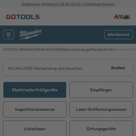
Kostenloser Versand in DE ab 100 € + kostenlose Retoure
Alle Marken
GOTOOLS
MARKEN
MILWAUKEE
Elektrowerkzeuge
Messtechnik
Elektrische Pr
Suchen
Elektrische Prüfgeräte
Empfänger
Inspektionskameras
Laser-Entfernungsmesser
Linienlaser
Ortungsgeräte