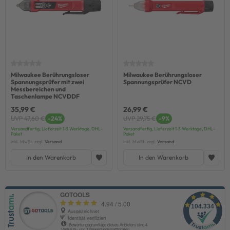
Milwaukee Berührungsloser
Milwaukee Berührungsloser
Spannungsprüfer mit zwei
Spannungsprüfer NCVD
Messbereichen und
Taschenlampe NCVDDF
35,99 €
26,99 €
UVP 47,60 €
-24%
UVP 29,75 €
-9%
Versandfertig, Lieferzeit 1-3 Werktage, DHL-
Versandfertig, Lieferzeit 1-3 Werktage, DHL-
Paket
Paket
inkl. MwSt. zzgl.
Versand
inkl. MwSt. zzgl.
Versand
In den Warenkorb
In den Warenkorb