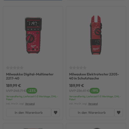
Milwaukke Digital-Multimeter
Milwaukee Elektrotester 2205-
2217-40
40 in Schutztasche
189,99 €
189,99 €
UVP 248,71 €
-23%
UVP 236,81 €
-19%
Versandfertig, Lieferzeit 1-3 Werktage, DHL-
Versandfertig, Lieferzeit 1-3 Werktage, DHL-
Paket
Paket
inkl. MwSt. zzgl.
Versand
inkl. MwSt. zzgl.
Versand
In den Warenkorb
In den Warenkorb