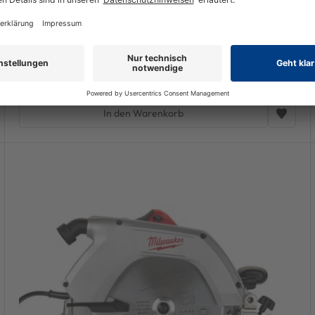
Milwaukee Kreissäge CS 60 im Karton
239,99 €
UVP 326,06 €
über 25%
Versandfertig, Lieferzeit 1-3 Werktage, DHL-Paket
inkl. MwSt. zzgl.
Versand
In den Warenkorb