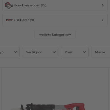
Handkreisssägen (15)
Oszillierer (8)
typ
Verfügbar
Preis
Marke
sägen
Nicht verfügbar
MILW
€
€
piersägen
Verfügbar
reisssägen
- und Gehrungssägen
lkreissägen
erer
lsägen