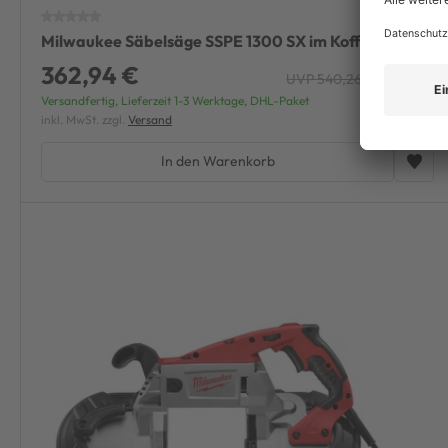
Milwaukee Säbelsäge SSPE 1300 SX im Koffer
362,94 €
UVP 540,26 €
über 25%
Versandfertig, Lieferzeit 1-3 Werktage, DHL-Paket
inkl. MwSt. zzgl.
Versand
In den Warenkorb