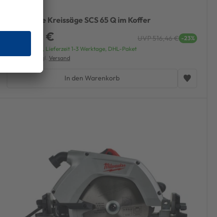
Milwaukee Kreissäge SCS 65 Q im Koffer
396,29 €
UVP 516,46 €
-23%
Versandfertig, Lieferzeit 1-3 Werktage, DHL-Paket
inkl. MwSt. zzgl.
Versand
In den Warenkorb