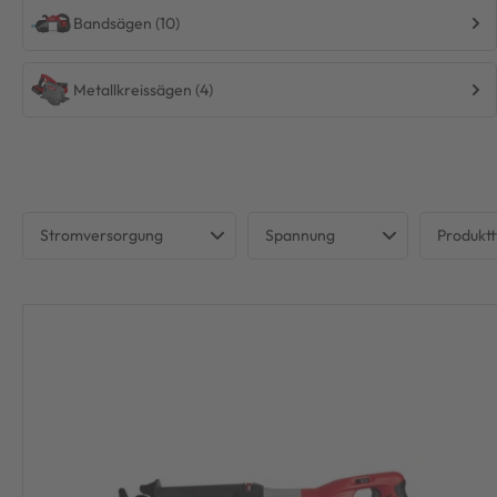
Bandsägen (10)
Metallkreissägen (4)
Stromversorgung
Spannung
Produkt
Akku
12 V
Band
Netzstrom
18 V
Deku
230 V
Handk
Kapp
Metal
Oszili
Säbe