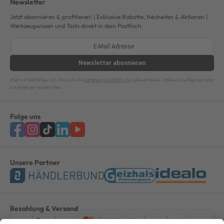
Newsletter
Jetzt abonnieren & profitieren! | Exklusive Rabatte, Neuheiten & Aktionen |
Werkzeugwissen und Tests direkt in dein Postfach
Newsletter
abonnieren
Hiermit bestätige ich, dass ich die
Datenschutzerklärung
gelesen habe. Meine Einwilligung kann
ich jederzeit widerrufen.
Folge uns
Unsere Partner
Bezahlung & Versand