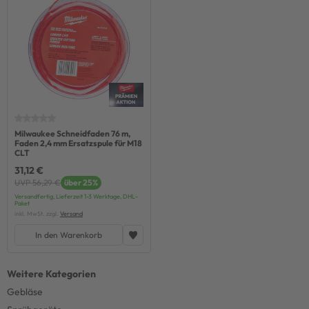
Milwaukee Schneidfaden 76 m,
Faden 2,4 mm Ersatzspule für M18
CLT
31,12 €
UVP 56,29 €
über 25%
Versandfertig, Lieferzeit 1-3 Werktage, DHL-
Paket
inkl. MwSt. zzgl.
Versand
In den Warenkorb
Gebläse