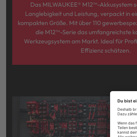
Das MILWAUKEE® M12™-Akkusystem se
Langlebigkeit und Leistung, verpackt in 
kompakten Größe. Mit über 110 gewerbespez
die M12™-Serie das umfangreichste 
Werkzeugsystem am Markt. Ideal für Profis
Effizienz schätzen.