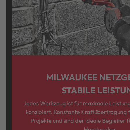
MILWAUKEE NETZG
STABILE LEISTU
Jedes Werkzeug ist für maximale Leistung
konzipiert. Konstante Kraftübertragung 
Projekte und sind der ideale Begleiter f
Handwerker.