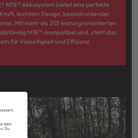
M18™ Akkusystem bietet eine perfekte
Kraft, leichtem Design, beeindruckender
mie. Mit mehr als 255 leistungsorientierten
vollständig M18™-kompatibel sind, steht das
m für Vielseitigkeit und Effizienz.