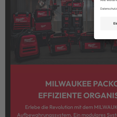
MILWAUKEE PACK
EFFIZIENTE ORGANI
Erlebe die Revolution mit dem MILW
Aufbewahrungssystem. Ein modulares Syst