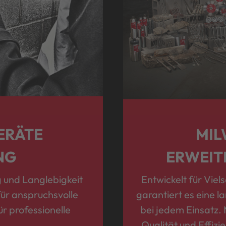
ERÄTE
MIL
NG
ERWEIT
 und Langlebigkeit
Entwickelt für Viel
für anspruchsvolle
garantiert es eine 
ür professionelle
bei jedem Einsatz.
Qualität und Effiz