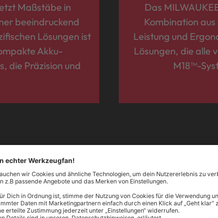
tzt Maßstäbe in
Das MILWAUKEE® 
einer beeindruckend
Kombination aus 
ifischen Lösungen ist
Leistung und Ergono
kompakte Akku-
Lösungen, die alle 
, die Präzision und
M18™-Syste