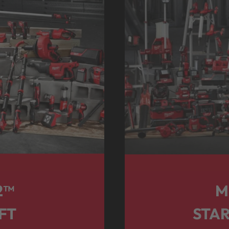
2™
M
FT
STA