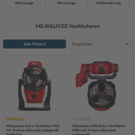
Werkzeuge
Werkzeuge
Aufbewahrung
MILWAUKEE
Ventilatoren
Alle Filter
Milwaukee Akku-Ventilator M12
Milwaukee M18 Akku-Ventilator
AF-0 ohne Akku und Ladegerät
M18 LAF-0 ohne Akku und
im Karton
Ladegerät