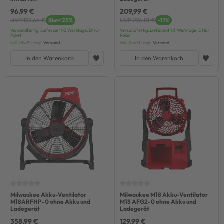
96,99 €
209,99 €
UVP 135,66 €
über 25%
UVP 236,81 €
-11%
Versandfertig, Lieferzeit 1-3 Werktage, DHL-
Versandfertig, Lieferzeit 1-3 Werktage, DHL-
Paket
Paket
inkl. MwSt. zzgl.
Versand
inkl. MwSt. zzgl.
Versand
In den Warenkorb
In den Warenkorb
Milwaukee Akku-Ventilator
Milwaukee M18 Akku-Ventilator
M18ARFHP-0 ohne Akku und
M18 AFG2-0 ohne Akku und
Ladegerät
Ladegerät
358,99 €
129,99 €