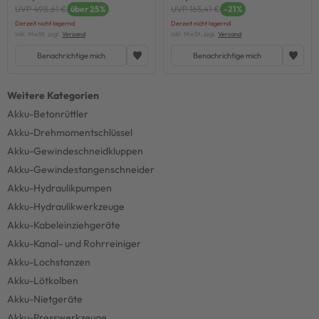
UVP 498,61 €
über 25%
UVP 165,41 €
-21%
Derzeit nicht lagernd
Derzeit nicht lagernd
inkl. MwSt. zzgl.
Versand
inkl. MwSt. zzgl.
Versand
Benachrichtige mich
Benachrichtige mich
Akku-Betonrüttler
Akku-Drehmomentschlüssel
Akku-Gewindeschneidkluppen
Akku-Gewindestangenschneider
Akku-Hydraulikpumpen
Akku-Hydraulikwerkzeuge
Akku-Kabeleinziehgeräte
Akku-Kanal- und Rohrreiniger
Akku-Lochstanzen
Akku-Lötkolben
Akku-Nietgeräte
Akku-Presswerkzeuge