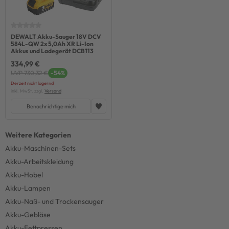
DEWALT Akku-Sauger 18V DCV
584L-QW 2x 5,0Ah XR Li-Ion
Akkus und Ladegerät DCB113
334,99 €
UVP 730,32 €
-54%
Derzeit nicht lagernd
inkl. MwSt. zzgl.
Versand
Benachrichtige mich
Akku-Maschinen-Sets
Akku-Arbeitskleidung
Akku-Hobel
Akku-Lampen
Akku-Naß- und Trockensauger
Akku-Gebläse
Akku-Fettpressen