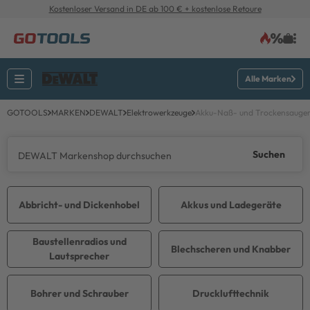
Kostenloser Versand in DE ab 100 € + kostenlose Retoure
Alle Marken
GOTOOLS
MARKEN
DEWALT
Elektrowerkzeuge
Akku-Naß- und Trockensauge
Suchen
Abbricht- und Dickenhobel
Akkus und Ladegeräte
Baustellenradios und
Blechscheren und Knabber
Lautsprecher
Bohrer und Schrauber
Drucklufttechnik