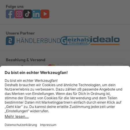
Folge uns
Unsere Partner
Bezahlung & Versand
Impressum
AGB
Datenschutz
Widerruf
Vertrag widerrufen
Alle Preise verstehen sich inkl. ges. MwSt. *Kostenloser Versand innerhalb
Deutschlands, bei Bestellungen ab 100,00 Euro.
© Copyright 2026 GOTOOLS GmbH - Alle Rechte vorbehalten. powered by
createyourtemplate