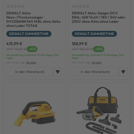
DEWALT Akku
DEWALT Akku-Sauger DCV
Nass-/Trockensauger
584L-QW 14,4V / 18V / 54V oder
DVC586MN 54V M BL ohne Akku
230V ohne Akku ohne Lader
ohne Lader TSTAK
DEWALT SUMMERTIME
DEWALT SUMMERTIME
415,99 €
188,99 €
UVP 712,81 €
-41%
UVP 332,01 €
-43%
Versandfertig, Lieferzeit 1-3 Werktage, DHL-
Versandfertig, Lieferzeit 1-3 Werktage, DHL-
Paket
Paket
inkl. MwSt. zzgl.
Versand
inkl. MwSt. zzgl.
Versand
In den Warenkorb
In den Warenkorb