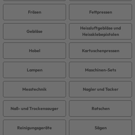
Fräsen
Fettpressen
Heissluftgebläse und
Gebläse
Heissklebepistolen
Hobel
Kartuschenpressen
Lampen
Maschinen-Sets
Messtechnik
Nagler und Tacker
Naß- und Trockensauger
Ratschen
Reinigungsgeräte
Sägen