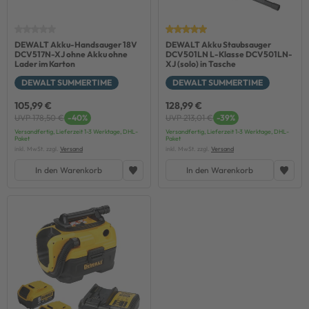
DEWALT Akku-Handsauger 18V
DEWALT Akku Staubsauger
DCV517N-XJ ohne Akku ohne
DCV501LN L-Klasse DCV501LN-
Lader im Karton
XJ (solo) in Tasche
DEWALT SUMMERTIME
DEWALT SUMMERTIME
105,99 €
128,99 €
UVP 178,50 €
-40%
UVP 213,01 €
-39%
Versandfertig, Lieferzeit 1-3 Werktage, DHL-
Versandfertig, Lieferzeit 1-3 Werktage, DHL-
Paket
Paket
inkl. MwSt. zzgl.
Versand
inkl. MwSt. zzgl.
Versand
In den Warenkorb
In den Warenkorb