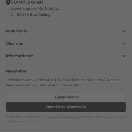
GOTOOLS GmbH
Gewerbepark Markfeld 2c
D - 83043 Bad Aibling
Mein Konto
Über uns
Informationen
Newsletter
Jetzt abonnieren & profitieren! | Exklusive Rabatte, Neuheiten & Aktionen |
Werkzeugwissen und Tests direkt in dein Postfach
Newsletter
abonnieren
Hiermit bestätige ich, dass ich die
Datenschutzerklärung
gelesen habe. Meine Einwilligung kann
ich jederzeit widerrufen.