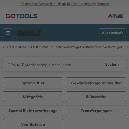
Kostenloser Versand in DE ab 100 € + kostenlose Retoure
Alle Marken
GOTOOLS
MARKEN
DEWALT
Elektrowerkzeuge
Weitere Elektrowerkzeuge
Spr
Suchen
Betonrüttler
Gewindestangenschneider
Nietgeräte
Rührwerke
Spezial Elektrowerkzeuge
Transferpumpen
Ventilatoren