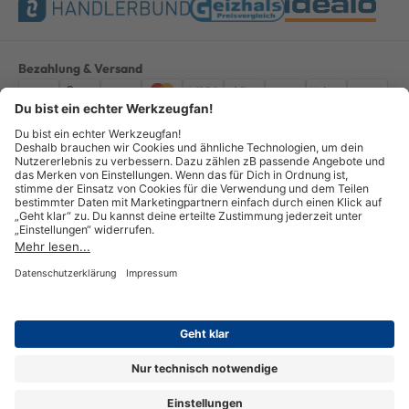
Bezahlung & Versand
Impressum
AGB
Datenschutz
Widerruf
Vertrag widerrufen
Alle Preise verstehen sich inkl. ges. MwSt. *Kostenloser Versand innerhalb
Deutschlands, bei Bestellungen ab 100,00 Euro.
© Copyright 2026 GOTOOLS GmbH - Alle Rechte vorbehalten. powered by
createyourtemplate