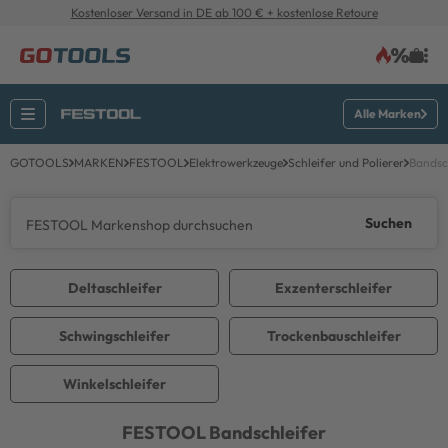
Kostenloser Versand in DE ab 100 € + kostenlose Retoure
Alle Marken
GOTOOLS
MARKEN
FESTOOL
Elektrowerkzeuge
Schleifer und Polierer
Bandsc
Suchen
Deltaschleifer
Exzenterschleifer
Schwingschleifer
Trockenbauschleifer
Winkelschleifer
FESTOOL
Bandschleifer