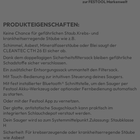
zur FESTOOL Markenwelt
PRODUKTEIGENSCHAFTEN:
Keine Chance für gefährlichen Staub.Krebs- und
krankheitserregende Stäube wie z.B.
Schimmel, Asbest, Mineralfaserstäube oder Blei saugt der
CLEANTEC CTH 26 EI sicher ab.
Dank dem doppellagigen Sicherheitsfiltersack bleiben gefährliche
Schadstoffe sicher verschlossen.
Ein zusätzlicher Entsorgungssack ummantelt den Filtersack.
Mit Touch-Bedienung zur intuitiven Steuerung deines Saugers.
Mit fest installierter Bluetooth® Schnittstelle, um den Sauger per
Festool Akku-Werkzeug oder optionaler Fernbedienung automatisch
zu starten.
Oder mit der Festool App zu vernetzen.
Der glatte, antistatische Saugschlauch kann praktisch im
integrierten Schlauchdepot verstaut werden.
Dein Sauger wird so zum Systemmittelpunkt.Zulassung: Staubklasse
H
Sicherheit: Für krebserzeugende oder krankheitserregende Stäube
wie Asbest