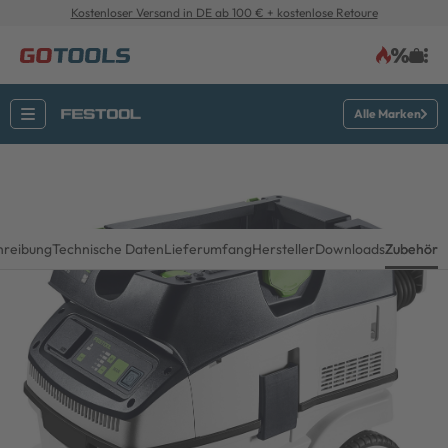
Kostenloser Versand in DE ab 100 € + kostenlose Retoure
Alle Marken
hreibung
Technische Daten
Lieferumfang
Hersteller
Downloads
Zubehör