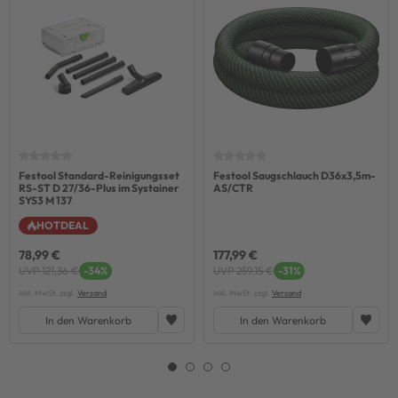
Festool Standard-Reinigungsset
Festool Saugschlauch D36x3,5m-
RS-ST D 27/36-Plus im Systainer
AS/CTR
SYS3 M 137
HOTDEAL
78,99 €
177,99 €
UVP 121,36 €
-34%
UVP 259,15 €
-31%
inkl. MwSt. zzgl.
Versand
inkl. MwSt. zzgl.
Versand
In den Warenkorb
In den Warenkorb