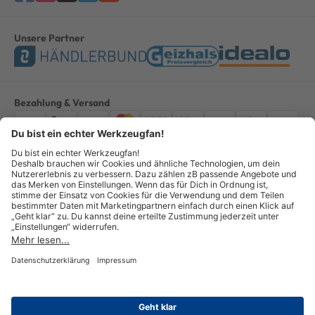
Unsere Partner
Bezahlung & Versand
Impressum
AGB
Datenschutz
Widerruf
Vertrag widerrufen
Alle Preise verstehen sich inkl. ges. MwSt. *Kostenloser Versand innerhalb
Deutschlands, bei Bestellungen ab 100,00 Euro.
© Copyright 2026 GOTOOLS GmbH - Alle Rechte vorbehalten. powered by
createyourtemplate