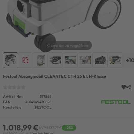
Klicken um zu vergrößern
+1
Festool Absaugmobil CLEANTEC CTH 26 EI, H-Klasse
Artikel-Nr.:
577866
EAN:
4014549430828
Hersteller:
FESTOOL
1.018,99 €
UVP 1.337,27 €
-23%
inkl. MwSt., ggf. zzgl.
Versandkosten