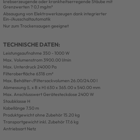
krebserzeugende oder krankheitserregende Stäube mit
Grenzwerten ? 0,1 mg/m³
Absaugung von Elektrowerkzeugen dank integrierter
Ein-/Ausschaltautomatik
Nur zum Trockensaugen geeignet
TECHNISCHE DATEN:
Leistungsaufnahme 350 - 1000 W
Max. Volumenstrom 3900.00 l/min
Max. Unterdruck 24000 Pa
Filteroberfläche 6318 cm²
Max. Behälter-/Filtersackvolumen 26.00/24.00 l
Abmessung (L x B x H) 630 x 365.00 x 540.00 mm
Max. Anschlusswert Gerätesteckdose 2400 W
Staubklasse H
Kabellänge 7.50 m
Produktgewicht ohne Zubehör 15.20 kg
Transportgewicht inkl. Zubehör 17.6 kg
Antriebsart Netz