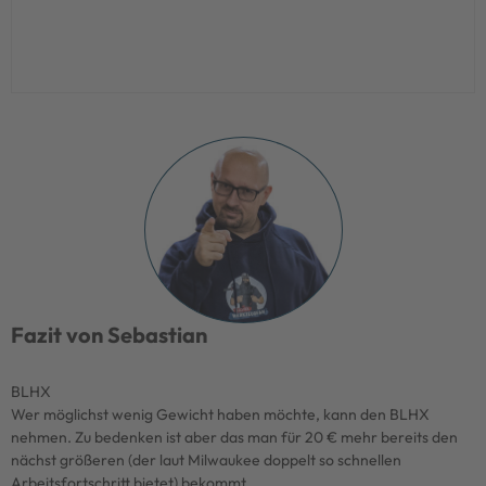
FÜR DIESES GERÄT VOTEN
FÜR DIES
JETZT KAUFEN
JET
Fazit von Sebastian
BLHX
Wer möglichst wenig Gewicht haben möchte, kann den BLHX
nehmen. Zu bedenken ist aber das man für 20 € mehr bereits den
nächst größeren (der laut Milwaukee doppelt so schnellen
Arbeitsfortschritt bietet) bekommt.