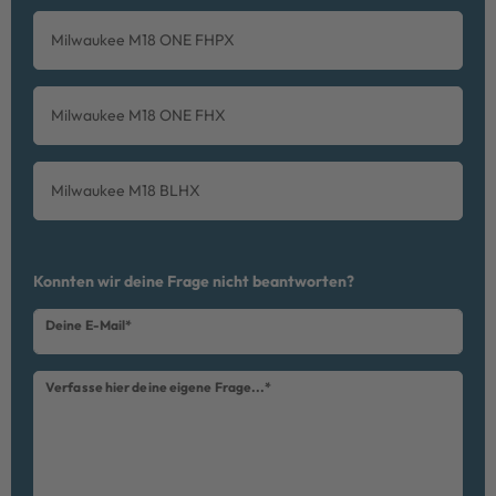
Milwaukee M18 ONE FHPX
Milwaukee M18 ONE FHX
Milwaukee M18 BLHX
Ceres::Template.mailFormHoneypotLabel
Konnten wir deine Frage nicht beantworten?
Deine E-Mail*
Verfasse hier deine eigene Frage...*