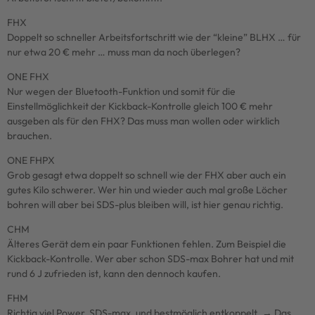
FHX
Doppelt so schneller Arbeitsfortschritt wie der “kleine” BLHX … für
nur etwa 20 € mehr … muss man da noch überlegen?
ONE FHX
Nur wegen der Bluetooth-Funktion und somit für die
Einstellmöglichkeit der Kickback-Kontrolle gleich 100 € mehr
ausgeben als für den FHX? Das muss man wollen oder wirklich
brauchen.
ONE FHPX
Grob gesagt etwa doppelt so schnell wie der FHX aber auch ein
gutes Kilo schwerer. Wer hin und wieder auch mal große Löcher
bohren will aber bei SDS-plus bleiben will, ist hier genau richtig.
CHM
Älteres Gerät dem ein paar Funktionen fehlen. Zum Beispiel die
Kickback-Kontrolle. Wer aber schon SDS-max Bohrer hat und mit
rund 6 J zufrieden ist, kann den dennoch kaufen.
FHM
Richtig viel Power, SDS-max, und bestmöglich entkoppelt. → Das