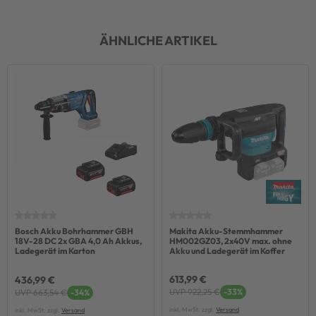
ÄHNLICHE ARTIKEL
Bosch Akku Bohrhammer GBH
Makita Akku-Stemmhammer
18V-28 DC 2x GBA 4,0 Ah Akkus,
HM002GZ03, 2x40V max. ohne
Ladegerät im Karton
Akku und Ladegerät im Koffer
613,99 €
436,99 €
UVP 922,25 €
-33%
UVP 663,54 €
-34%
inkl. MwSt. zzgl.
Versand
inkl. MwSt. zzgl.
Versand