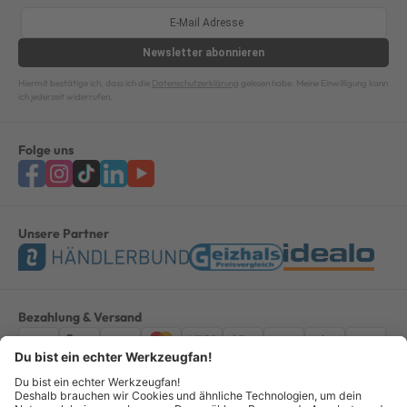
Newsletter
abonnieren
Hiermit bestätige ich, dass ich die
Datenschutzerklärung
gelesen habe. Meine Einwilligung kann
ich jederzeit widerrufen.
Folge uns
Unsere Partner
Bezahlung & Versand