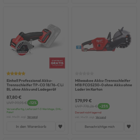
Einhell Professional Akku-
Milwaukee Akku-Trennschleifer
Trennschleifer TP-CO 18/76-C Li
M18 FCOS230-0 ohne Akku ohne
BL ohne Akku und Ladegerät
Lader im Karton
87,80 €
579,99 €
UVP 99,95 €
-12%
UVP 778,26 €
-25%
Versandfertig, Lieferzeit 1-3 Werktage, DHL-
Paket
Derzeit nicht lagernd
inkl. MwSt. zzgl.
Versand
inkl. MwSt. zzgl.
Versand
In den Warenkorb
Benachrichtige mich