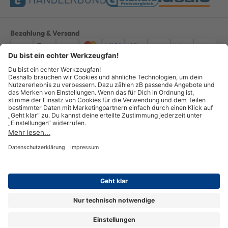
Bezahlung & Versand
Impressum
AGB
Datenschutz
Widerruf
Vertrag widerrufen
Alle Preise verstehen sich inkl. ges. MwSt. *Kostenloser Versand innerhalb
Deutschlands, bei Bestellungen ab 100,00 Euro.
© Copyright 2026 GOTOOLS GmbH - Alle Rechte vorbehalten. powered by
createyourtemplate