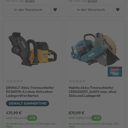
inkl. MwSt. zzgl.
Versand
inkl. MwSt. zzgl.
Versand
In den Warenkorb
In den Warenkorb
DEWALT Akku-Trennschleifer
Makita Akku-Trennschleifer
DCS691N-XJ ohne Akku ohne
CE002GZ01, 2x40V max. ohne
Ladegerät im Karton
Akku und Ladegerät
DEWALT SUMMERTIME
475,99 €
870,99 €
UVP 760,41 €
-37%
UVP 1.388,73 €
-37%
Versandfertig, Lieferzeit 1-3 Werktage, DHL-
Versandfertig, Lieferzeit 1-3 Werktage, DHL-
Paket
Paket