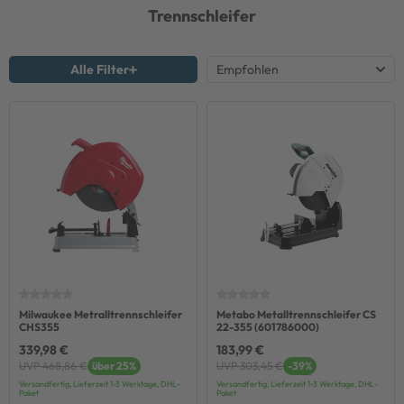
Trennschleifer
Alle Filter
Milwaukee Metralltrennschleifer
Metabo Metalltrennschleifer CS
CHS355
22-355 (601786000)
339,98 €
183,99 €
UVP 468,86 €
über 25%
UVP 303,45 €
-39%
Versandfertig, Lieferzeit 1-3 Werktage, DHL-
Versandfertig, Lieferzeit 1-3 Werktage, DHL-
Paket
Paket