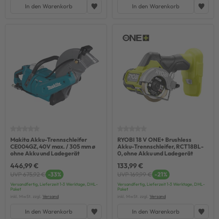
In den Warenkorb
In den Warenkorb
Makita Akku-Trennschleifer
RYOBI 18 V ONE+ Brushless
CE004GZ, 40V max. / 305 mm ø
Akku-Trennschleifer, RCT18BL-
ohne Akku und Ladegerät
0, ohne Akku und Ladegerät
446,99 €
133,99 €
UVP 675,92 €
-33%
UVP 169,99 €
-21%
Versandfertig, Lieferzeit 1-3 Werktage, DHL-
Versandfertig, Lieferzeit 1-3 Werktage, DHL-
Paket
Paket
inkl. MwSt. zzgl.
Versand
inkl. MwSt. zzgl.
Versand
In den Warenkorb
In den Warenkorb