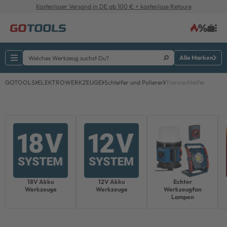
Kostenloser Versand in DE ab 100 € + kostenlose Retoure
Alle Marken
GOTOOLS
ELEKTROWERKZEUGE
Schleifer und Polierer
Trennschleifer
18V Akku
12V Akku
Echter
Werkzeuge
Werkzeuge
Werkzeugfan
Lampen