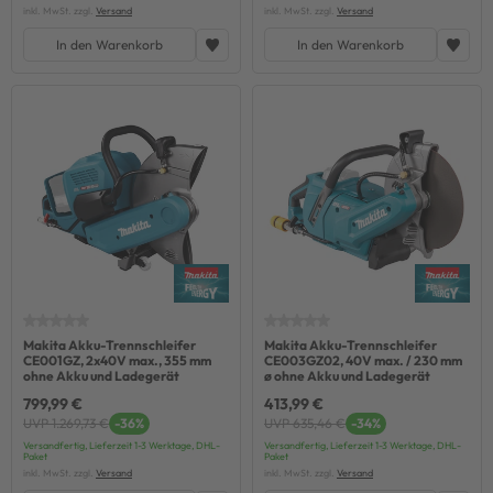
inkl. MwSt. zzgl.
Versand
inkl. MwSt. zzgl.
Versand
In den Warenkorb
In den Warenkorb
Makita Akku-Trennschleifer
Makita Akku-Trennschleifer
CE001GZ, 2x40V max., 355 mm
CE003GZ02, 40V max. / 230 mm
ohne Akku und Ladegerät
ø ohne Akku und Ladegerät
799,99 €
413,99 €
UVP 1.269,73 €
-36%
UVP 635,46 €
-34%
Versandfertig, Lieferzeit 1-3 Werktage, DHL-
Versandfertig, Lieferzeit 1-3 Werktage, DHL-
Paket
Paket
inkl. MwSt. zzgl.
Versand
inkl. MwSt. zzgl.
Versand