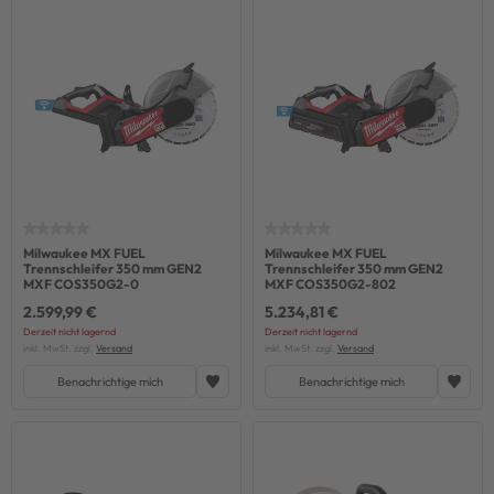
Milwaukee MX FUEL
Milwaukee MX FUEL
Trennschleifer 350 mm GEN2
Trennschleifer 350 mm GEN2
MXF COS350G2-0
MXF COS350G2-802
2.599,99 €
5.234,81 €
Derzeit nicht lagernd
Derzeit nicht lagernd
inkl. MwSt. zzgl.
Versand
inkl. MwSt. zzgl.
Versand
Benachrichtige mich
Benachrichtige mich