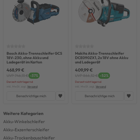
Bosch Akku-Trennschleifer GCS
Makita Akku-Trennschleifer
18V-230, ohne Akku und
DCE090ZX1, 2x 18V ohne Akku
Ladegerät im Karton
und Ladegerät
468,99 €
409,99 €
UVP 746,13 €
-37%
UVP 866,32 €
-52%
Derzeit nicht lagernd
Derzeit nicht lagernd
inkl. MwSt. zzgl.
Versand
inkl. MwSt. zzgl.
Versand
Benachrichtige mich
Benachrichtige mich
Akku-Winkelschleifer
Akku-Exzenterschleifer
Akku-Trockenbauschleifer