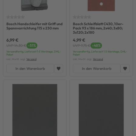
Bosch Handschleifer mit Griff und
Bosch Schleifblatt C430, 10er-
Spannvorrichtung 115 x 230 mm
Pack 93 x 186 mm, 2x40; 3x80;
3x120; 2x180
6,99 €
4,99 €
UVP 14,30 €
-51%
UVP 9,75 €
-48%
Versandfertig, Lieferzeit 1-3 Werktage, DHL-
Versandfertig, Lieferzeit 1-3 Werktage, DHL-
Paket
Paket
inkl. MwSt. zzgl.
Versand
inkl. MwSt. zzgl.
Versand
In den Warenkorb
In den Warenkorb