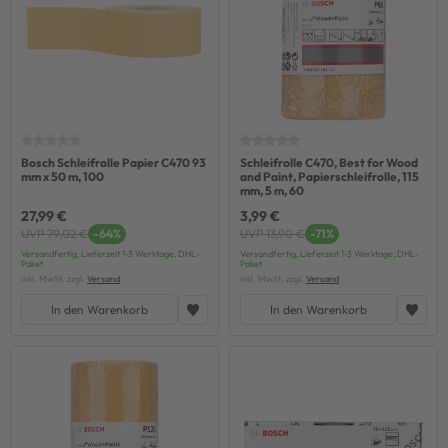
Bosch Schleifrolle Papier C470 93
Schleifrolle C470, Best for Wood
mm x 50 m, 100
and Paint, Papierschleifrolle, 115
mm, 5 m, 60
27,99 €
3,99 €
UVP 79,02 €
-64%
UVP 13,90 €
-71%
Versandfertig, Lieferzeit 1-3 Werktage, DHL-
Versandfertig, Lieferzeit 1-3 Werktage, DHL-
Paket
Paket
inkl. MwSt. zzgl.
Versand
inkl. MwSt. zzgl.
Versand
In den Warenkorb
In den Warenkorb