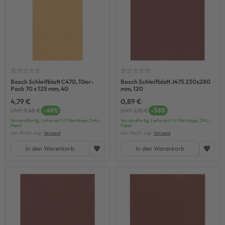
Bosch Schleifblatt C470, 10er-
Bosch Schleifblatt J475 230x280
Pack 70 x 125 mm, 40
mm, 120
4,79 €
0,89 €
UVP 9,48 €
-49%
UVP 2,15 €
-58%
Versandfertig, Lieferzeit 1-3 Werktage, DHL-
Versandfertig, Lieferzeit 1-3 Werktage, DHL-
Paket
Paket
inkl. MwSt. zzgl.
Versand
inkl. MwSt. zzgl.
Versand
In den Warenkorb
In den Warenkorb