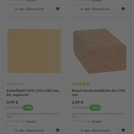
In den Warenkorb
In den Warenkorb
Schleifblatt C470, 230 x 280 mm,
Bosch Handschleifklotz 60 x 100
60, ungelocht
mm
0,99 €
2,99 €
UVP 1,21 €
-18%
UVP 6,81 €
-56%
Versandfertig, Lieferzeit 1-3 Werktage, DHL-
Versandfertig, Lieferzeit 1-3 Werktage, DHL-
Paket
Paket
inkl. MwSt. zzgl.
Versand
inkl. MwSt. zzgl.
Versand
In den Warenkorb
In den Warenkorb