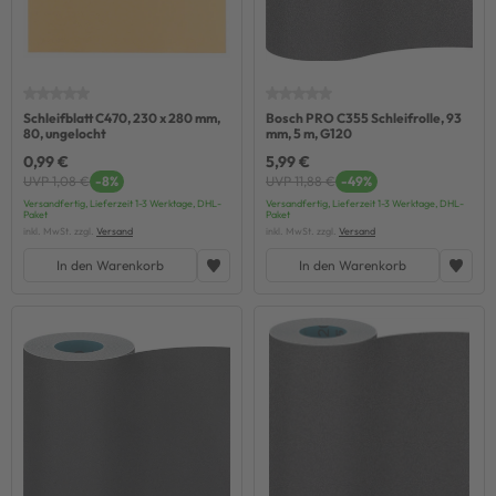
Schleifblatt C470, 230 x 280 mm,
Bosch PRO C355 Schleifrolle, 93
80, ungelocht
mm, 5 m, G120
0,99 €
5,99 €
UVP 1,08 €
-8%
UVP 11,88 €
-49%
Versandfertig, Lieferzeit 1-3 Werktage, DHL-
Versandfertig, Lieferzeit 1-3 Werktage, DHL-
Paket
Paket
inkl. MwSt. zzgl.
Versand
inkl. MwSt. zzgl.
Versand
In den Warenkorb
In den Warenkorb