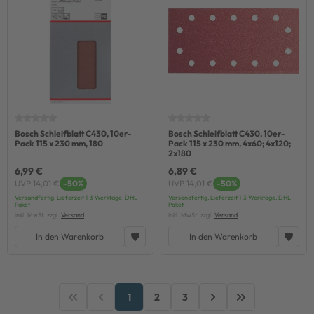
Bosch Schleifblatt C430, 10er-
Bosch Schleifblatt C430, 10er-
Pack 115 x 230 mm, 180
Pack 115 x 230 mm, 4x60; 4x120;
2x180
6,99 €
6,89 €
UVP 14,01 €
-50%
UVP 14,01 €
-50%
Versandfertig, Lieferzeit 1-3 Werktage, DHL-
Versandfertig, Lieferzeit 1-3 Werktage, DHL-
Paket
Paket
inkl. MwSt. zzgl.
Versand
inkl. MwSt. zzgl.
Versand
In den Warenkorb
In den Warenkorb
1
2
3