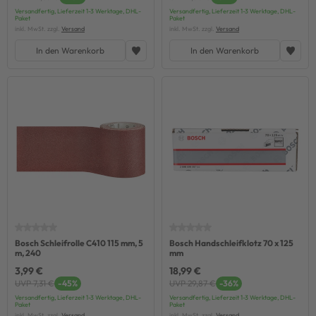
Versandfertig, Lieferzeit 1-3 Werktage, DHL-
Versandfertig, Lieferzeit 1-3 Werktage, DHL-
Paket
Paket
inkl. MwSt. zzgl.
Versand
inkl. MwSt. zzgl.
Versand
In den Warenkorb
In den Warenkorb
Bosch Schleifrolle C410 115 mm, 5
Bosch Handschleifklotz 70 x 125
m, 240
mm
3,99 €
18,99 €
UVP 7,31 €
-45%
UVP 29,87 €
-36%
Versandfertig, Lieferzeit 1-3 Werktage, DHL-
Versandfertig, Lieferzeit 1-3 Werktage, DHL-
Paket
Paket
inkl. MwSt. zzgl.
Versand
inkl. MwSt. zzgl.
Versand