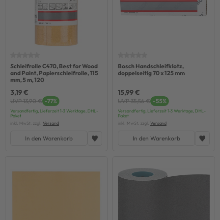
Schleifrolle C470, Best for Wood
Bosch Handschleifklotz,
and Paint, Papierschleifrolle, 115
doppelseitig 70 x 125 mm
mm, 5 m, 120
3,19 €
15,99 €
UVP 13,90 €
-77%
UVP 35,56 €
-55%
Versandfertig, Lieferzeit 1-3 Werktage, DHL-
Versandfertig, Lieferzeit 1-3 Werktage, DHL-
Paket
Paket
inkl. MwSt. zzgl.
Versand
inkl. MwSt. zzgl.
Versand
In den Warenkorb
In den Warenkorb