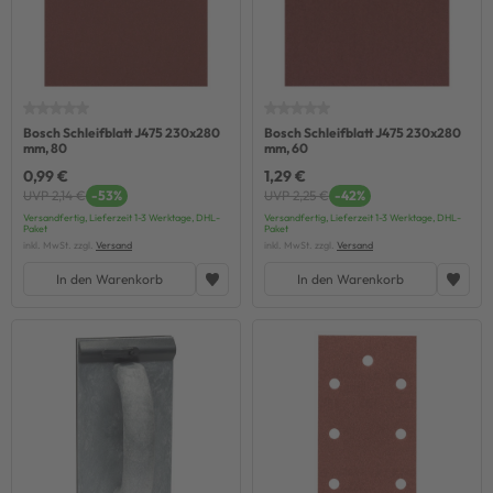
Bosch Schleifblatt J475 230x280
Bosch Schleifblatt J475 230x280
mm, 80
mm, 60
0,99 €
1,29 €
UVP 2,14 €
-53%
UVP 2,25 €
-42%
Versandfertig, Lieferzeit 1-3 Werktage, DHL-
Versandfertig, Lieferzeit 1-3 Werktage, DHL-
Paket
Paket
inkl. MwSt. zzgl.
Versand
inkl. MwSt. zzgl.
Versand
In den Warenkorb
In den Warenkorb