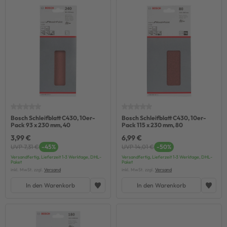
Bosch Schleifblatt C430, 10er-
Bosch Schleifblatt C430, 10er-
Pack 93 x 230 mm, 40
Pack 115 x 230 mm, 80
3,99 €
6,99 €
UVP 7,31 €
-45%
UVP 14,01 €
-50%
Versandfertig, Lieferzeit 1-3 Werktage, DHL-
Versandfertig, Lieferzeit 1-3 Werktage, DHL-
Paket
Paket
inkl. MwSt. zzgl.
Versand
inkl. MwSt. zzgl.
Versand
In den Warenkorb
In den Warenkorb