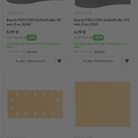
Bosch PRO C355 Schleifrolle, 93
Bosch PRO C355 Schleifrolle, 115
mm, 5 m, G240
mm, 5 m, G120
5,99 €
6,79 €
UVP 12,33 €
-51%
UVP 15,17 €
-55%
Versandfertig, Lieferzeit 1-3 Werktage, DHL-
Versandfertig, Lieferzeit 1-3 Werktage, DHL-
Paket
Paket
inkl. MwSt. zzgl.
Versand
inkl. MwSt. zzgl.
Versand
In den Warenkorb
In den Warenkorb