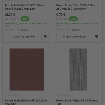
Bosch Schleifblatt C470, 50er-
Bosch Schleifblatt C470, 230 x
Pack 115 x 230 mm, 320
280 mm, 180, ungelocht
21,99 €
0,79 €
UVP 50,37 €
-56%
UVP 1,13 €
-30%
Versandfertig, Lieferzeit 1-3 Werktage, DHL-
Versandfertig, Lieferzeit 1-3 Werktage, DHL-
Paket
Paket
inkl. MwSt. zzgl.
Versand
inkl. MwSt. zzgl.
Versand
In den Warenkorb
In den Warenkorb
Bosch Schleifblatt J475 230x280
Bosch Schleifgitter 93 x 230 mm,
mm, 100
120