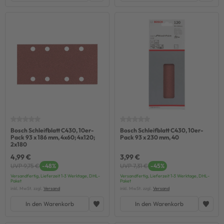
Bosch Schleifblatt C430, 10er-
Bosch Schleifblatt C430, 10er-
Pack 93 x 186 mm, 4x60; 4x120;
Pack 93 x 230 mm, 40
2x180
4,99 €
3,99 €
UVP 9,75 €
-48%
UVP 7,31 €
-45%
Versandfertig, Lieferzeit 1-3 Werktage, DHL-
Versandfertig, Lieferzeit 1-3 Werktage, DHL-
Paket
Paket
inkl. MwSt. zzgl.
Versand
inkl. MwSt. zzgl.
Versand
In den Warenkorb
In den Warenkorb