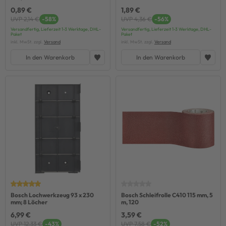
0,89 €
1,89 €
UVP 2,14 €
-58%
UVP 4,36 €
-56%
Versandfertig, Lieferzeit 1-3 Werktage, DHL-
Versandfertig, Lieferzeit 1-3 Werktage, DHL-
Paket
Paket
inkl. MwSt. zzgl.
Versand
inkl. MwSt. zzgl.
Versand
In den Warenkorb
In den Warenkorb
Bosch Lochwerkzeug 93 x 230
Bosch Schleifrolle C410 115 mm, 5
mm; 8 Löcher
m, 120
6,99 €
3,59 €
UVP 12,33 €
-43%
UVP 7,58 €
-52%