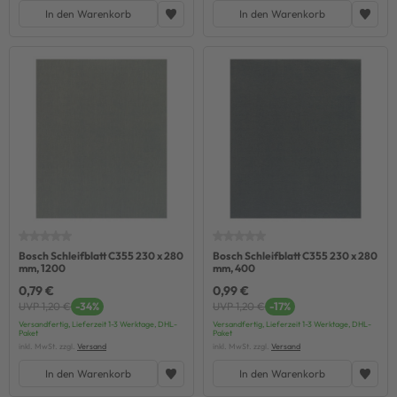
In den Warenkorb
In den Warenkorb
Bosch Schleifblatt C355 230 x 280
Bosch Schleifblatt C355 230 x 280
mm, 1200
mm, 400
0,79 €
0,99 €
UVP 1,20 €
-34%
UVP 1,20 €
-17%
Versandfertig, Lieferzeit 1-3 Werktage, DHL-
Versandfertig, Lieferzeit 1-3 Werktage, DHL-
Paket
Paket
inkl. MwSt. zzgl.
Versand
inkl. MwSt. zzgl.
Versand
In den Warenkorb
In den Warenkorb