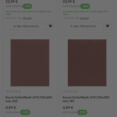
23,99 €
23,99 €
UVP 49,97 €
-51%
UVP 54,98 €
-56%
Versandfertig, Lieferzeit 1-3 Werktage, DHL-
Versandfertig, Lieferzeit 1-3 Werktage, DHL-
Paket
Paket
inkl. MwSt. zzgl.
Versand
inkl. MwSt. zzgl.
Versand
In den Warenkorb
In den Warenkorb
Bosch Schleifblatt J475 230x280
Bosch Schleifblatt J475 230x280
mm, 240
mm, 180
0,99 €
0,99 €
UVP 2,14 €
-53%
UVP 2,12 €
-53%