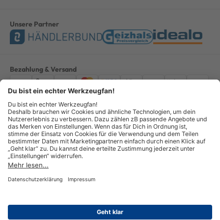
Unsere Partner
Bezahlung & Versand
Impressum
AGB
Datenschutz
Widerruf
Vertrag widerrufen
Alle Preise verstehen sich inkl. ges. MwSt. *Kostenloser Versand innerhalb
Deutschlands, bei Bestellungen ab 100,00 Euro.
© Copyright 2026 GOTOOLS GmbH - Alle Rechte vorbehalten. powered by
createyourtemplate