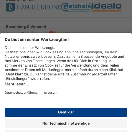
Bezahlung & Versand
Impressum
AGB
Datenschutz
Widerruf
Vertrag widerrufen
Alle Preise verstehen sich inkl. ges. MwSt. *Kostenloser Versand innerhalb
Deutschlands, bei Bestellungen ab 100,00 Euro.
© Copyright 2026 GOTOOLS GmbH - Alle Rechte vorbehalten. powered by
createyourtemplate