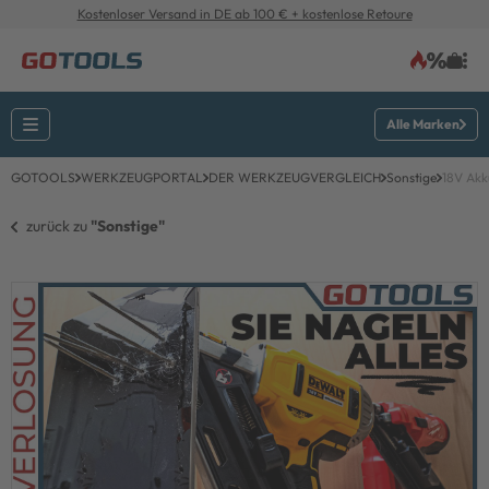
Kostenloser Versand in DE ab 100 € + kostenlose Retoure
Alle Marken
GOTOOLS
WERKZEUGPORTAL
DER WERKZEUGVERGLEICH
Sonstige
18V Akk
zurück zu 
"Sonstige"