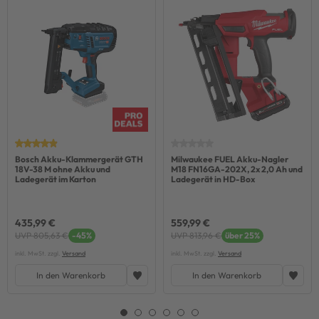
Bosch Akku-Klammergerät GTH
Milwaukee FUEL Akku-Nagler
18V-38 M ohne Akku und
M18 FN16GA-202X, 2x 2,0 Ah und
Ladegerät im Karton
Ladegerät in HD-Box
435,99 €
559,99 €
UVP 805,63 €
-45%
UVP 813,96 €
über 25%
inkl. MwSt. zzgl.
Versand
inkl. MwSt. zzgl.
Versand
In den Warenkorb
In den Warenkorb