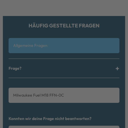
HÄUFIG GESTELLTE FRAGEN
Allgemeine Fragen
Frage?
Milwaukee Fuel M18 FFN-0C
Ceres::Template.mailFormHoneypotLabel
Konnten wir deine Frage nicht beantworten?