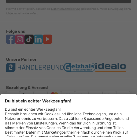
Hiermit bestätige ich, dass ich die
Datenschutzerklärung
gelesen habe. Meine Einwilligung kann
ich jederzeit widerrufen.
Folge uns
Unsere Partner
Bezahlung & Versand
Impressum
AGB
Datenschutz
Widerruf
Vertrag widerrufen
Alle Preise verstehen sich inkl. ges. MwSt. *Kostenloser Versand innerhalb
Deutschlands, bei Bestellungen ab 100,00 Euro.