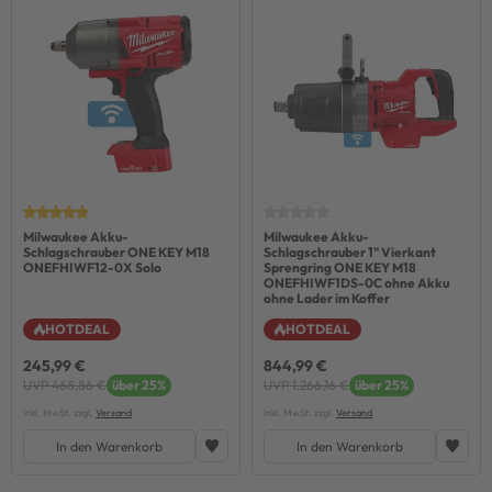
Milwaukee Akku-
Milwaukee Akku-
Schlagschrauber ONE KEY M18
Schlagschrauber 1" Vierkant
ONEFHIWF12-0X Solo
Sprengring ONE KEY M18
ONEFHIWF1DS-0C ohne Akku
ohne Lader im Koffer
HOTDEAL
HOTDEAL
245,99 €
844,99 €
UVP 468,86 €
über 25%
UVP 1.266,16 €
über 25%
inkl. MwSt. zzgl.
Versand
inkl. MwSt. zzgl.
Versand
In den Warenkorb
In den Warenkorb