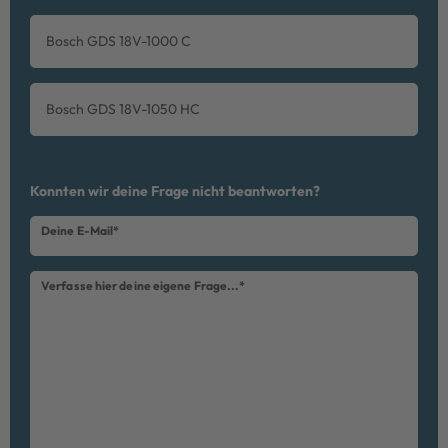
Bosch GDS 18V-1000 C
Bosch GDS 18V-1050 HC
Ceres::Template.mailFormHoneypotLabel
Konnten wir deine Frage nicht beantworten?
Deine E-Mail*
Verfasse hier deine eigene Frage...*