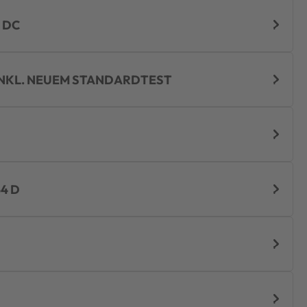
 DC
INKL. NEUEM STANDARDTEST
4 D