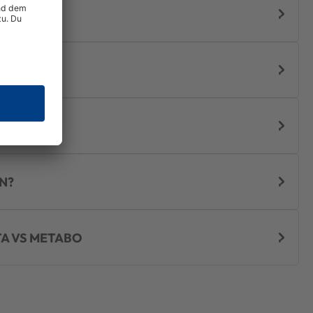
DE
N?
TA VS METABO