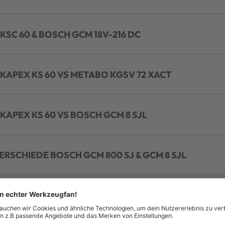
KSC 60 & BOSCH GCM 18V-216 DC
KAPEX KS 60 VS METABO KGSV 72 XACT
KAPEX KS 60 VS BOSCH GCM 8 SJL
ERSCHIEDE BOSCH GCM 800 SJ & GCM 8 SJL
LASSE | BOSCH GCM 12 GDL VS METABO KGS 315 P