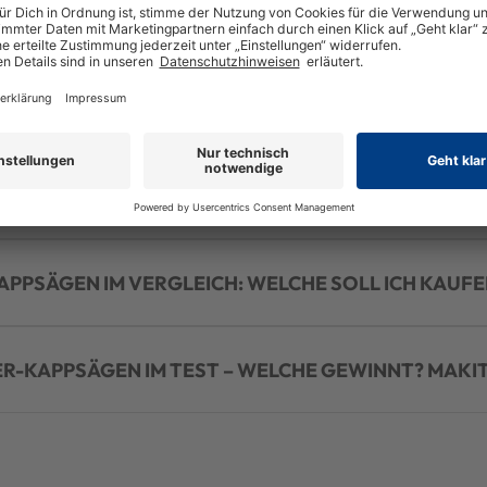
E M18 AKKUKAPPSÄGEN FMS254 UND FMS305
EN IHRER KLASSE? BOSCH GCM 8 SDE UND GCM 12 S
DUELL | BOSCH GCM 12 GDL VS MAKITA LS1219L
APPSÄGEN IM VERGLEICH: WELCHE SOLL ICH KAUFE
R-KAPPSÄGEN IM TEST – WELCHE GEWINNT? MAKI