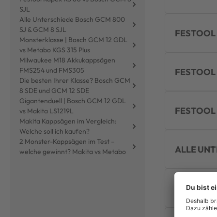
SJL
Alle Unterschiede Bosch GCM 800
SJ & GCM 8 SJL
FESTOOL 
Monsterklasse | Bosch GCM 12 GDL
vs Metabo KGS 315 Plus
Milwaukee M18 Akkukappsägen
FMS254 und FMS305
FESTOOL 
Die besten Ihrer Klasse? Bosch GCM
8 SDE und GCM 12 SDE
Gigantenduell | Bosch GCM 12 GDL
FESTOOL 
vs Makita LS1219L
Makita Kappsägen im Vergleich:
Welche soll ich kaufen?
2 Monster-Kappsägen im Test –
ALLE UNT
welche gewinnt? Makita vs Metabo
MONSTERK