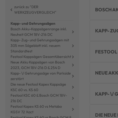
zurück zu "DER
BOSCH AK
WERKZEUGVERGLEICH"
Kapp- und Gehrungssägen
Bosch Akku-Kappsägenrange inkl.
KAPP- ZU
Neuheit GCM 18V-216 DC
Kapp- Zug- und Gehrungssägen mit
305 mm Sägeblatt inkl. neuem
FESTOOL
Standardtest
Festool Kappsägen Gesamtübersicht
Neue Akku Kappsägen von Bosch
2023, GCM 18V-216 D & 254 D
NEUE AKK
Kapp- \/ Gehrungssäge von Parkside
zerstört
Die neue Festool Kapex Kappsäge
KSC 60 vs. KS 60
KAPP- \/
Festool KSC 60 & Bosch GCM 18V-
216 DC
Festool Kapex KS 60 vs Metabo
KGSV 72 Xact
DIE NEUE
Festool Kapex KS 60 vs Bosch GCM 8