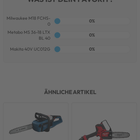
Milwaukee M18 FCHS-
0%
0
Metabo MS 36-18 LTX
0%
BL 40
Makita 40V UC012G
0%
ÄHNLICHE ARTIKEL