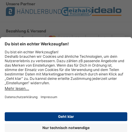
Unsere Partner
Bezahlung & Versand
Impressum
AGB
Datenschutz
Widerruf
Vertrag widerrufen
Alle Preise verstehen sich inkl. ges. MwSt. *Kostenloser Versand innerhalb
Deutschlands, bei Bestellungen ab 100,00 Euro.
© Copyright 2026 GOTOOLS GmbH - Alle Rechte vorbehalten. powered by
createyourtemplate