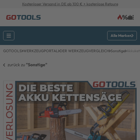
Kostenloser Versand in DE ab 100 € + kostenlose Retoure
Alle Marken
GOTOOLS
WERKZEUGPORTAL
DER WERKZEUGVERGLEICH
Sonstige
Akkuket
zurück zu 
"Sonstige"