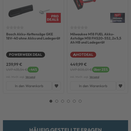
Bosch Akku-Kettensäge GKE
Milwaukee M18 FUEL Akku-
18V-40 ohne Akku und Ladegerät
Astsäge M18 FHS20-552, 2x 5,5
Ah HB und Ladegerät
POWERWEEK DEAL
HOTDEAL
239,99 €
449,99 €
UVP 435,54 €
-44%
UVP 808,01 €
über 25%
inkl. MwSt. zzgl.
Versand
inkl. MwSt. zzgl.
Versand
In den Warenkorb
In den Warenkorb
HÄUFIG GESTELLTE FRAGEN