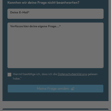
Ceres::Template.mailFormHoneypotLabel
Konnten wir deine Frage nicht beantworten?
Deine E-Mail*
Verfasse hier deine eigene Frage...*
Hiermit bestätige ich, dass ich die
Daten­schutz­erklärung
gelesen
*
habe.
Meine Frage senden