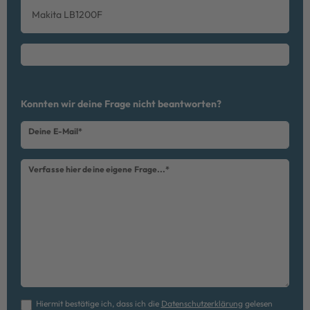
Makita LB1200F
Ceres::Template.mailFormHoneypotLabel
Konnten wir deine Frage nicht beantworten?
Deine E-Mail*
Verfasse hier deine eigene Frage...*
Hiermit bestätige ich, dass ich die
Daten­schutz­erklärung
gelesen