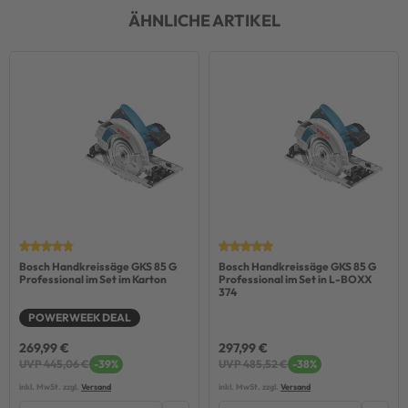
ÄHNLICHE ARTIKEL
Bosch Handkreissäge GKS 85 G
Bosch Handkreissäge GKS 85 G
Professional im Set im Karton
Professional im Set in L-BOXX
374
POWERWEEK DEAL
269,99 €
297,99 €
UVP 445,06 €
-39%
UVP 485,52 €
-38%
inkl. MwSt. zzgl.
Versand
inkl. MwSt. zzgl.
Versand