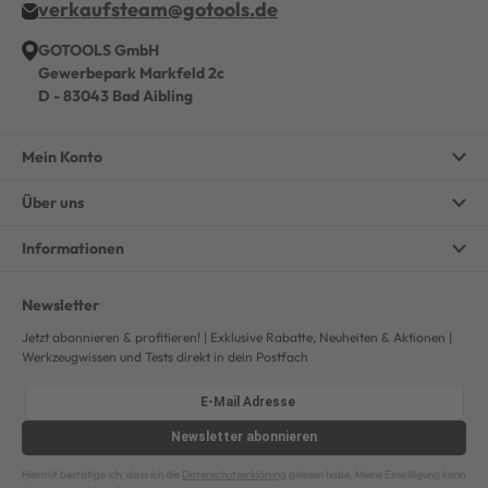
verkaufsteam@gotools.de
GOTOOLS GmbH
Gewerbepark Markfeld 2c
D - 83043 Bad Aibling
Mein Konto
Über uns
Informationen
Newsletter
Jetzt abonnieren & profitieren! | Exklusive Rabatte, Neuheiten & Aktionen |
Werkzeugwissen und Tests direkt in dein Postfach
Newsletter
abonnieren
Hiermit bestätige ich, dass ich die
Datenschutzerklärung
gelesen habe. Meine Einwilligung kann