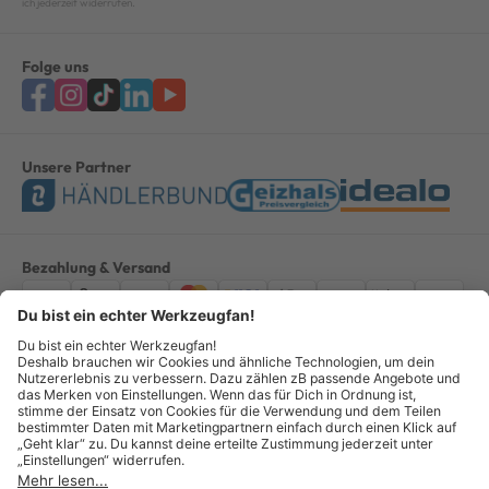
ich jederzeit widerrufen.
Folge uns
Unsere Partner
Bezahlung & Versand
Impressum
AGB
Datenschutz
Widerruf
Vertrag widerrufen
Alle Preise verstehen sich inkl. ges. MwSt. *Kostenloser Versand
innerhalb Deutschlands, bei Bestellungen ab 100,00 Euro.
© Copyright 2026 GOTOOLS GmbH - Alle Rechte vorbehalten. powered
by
createyourtemplate