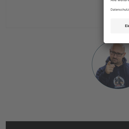
FÜR DIESES GERÄT VOTEN
JETZT KAUFEN