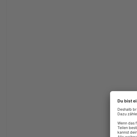
Drop Control:
Sanftanlauf:
mi
Akkuspannung:
18V
18
Vor- und Nachteile:
Blasfunktion abschaltbar
Gehrungsschnitte möglich
brushless
Kundenvoting
:
0%