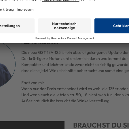
FÜR DIESES GERÄT VOTEN
FÜR DIESES GERÄT VOTEN
JETZT KAUFEN
JETZT KAUFEN
Fazit von Sebastian
Die neue GST 18V-125 ist ein absolut gelungenes Update de
Der kräftigere Motor zieht ordentlich durch und kommt de
Kompakter und leichter ist sie zwar nicht so richtig geword
dass diese jetzt Winkelschnitte beherrscht und somit eine 
Fazit von mir:
Wenn nur der Preis entscheidet wird es wohl die 125er oder 
Und wenn euch die letzten ca. 50,- € nicht weh tun, dann kau
Außer natürlich ihr braucht die Winkelverstellung.
BRAUCHST DU SI