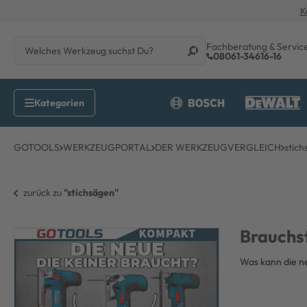
K
Fachberatung & Servic
08061-34616-16
GOTOOLS
WERKZEUGPORTAL
DER WERKZEUGVERGLEICH
stic
zurück zu 
"stichsägen"
Brauchst
Was kann die n