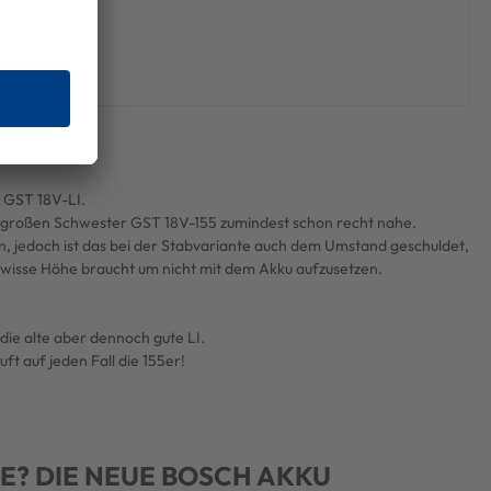
FÜR DIESES GERÄT VOTEN
FÜR DIESES GERÄT VOTEN
JETZT KAUFEN
JETZT KAUFEN
r GST 18V-LI.
r großen Schwester GST 18V-155 zumindest schon recht nahe.
en, jedoch ist das bei der Stabvariante auch dem Umstand geschuldet,
gewisse Höhe braucht um nicht mit dem Akku aufzusetzen.
die alte aber dennoch gute LI.
ft auf jeden Fall die 155er!
E? DIE NEUE BOSCH AKKU