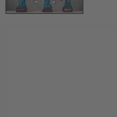
JETZT KAUFEN
Bezeichnung:
Bosch GST 18V-125 S
Bo
Preis:
194,99 €
19