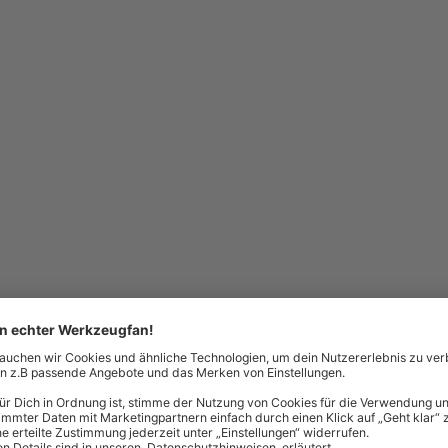
t Gefühl
mit Gefühl
V
18V
Blasfunktion abschaltbar
Gehrungsschnitte möglich
Gehrungsschnitte möglich
Bürstenmotor
brushless
0%
0%