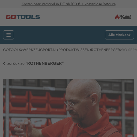
Kostenloser Versand in DE ab 100 € + kostenlose Retoure
Alle Marken
GOTOOLS
WERKZEUGPORTAL
PRODUKTWISSEN
ROTHENBERGER
RO SERV
zurück zu 
"ROTHENBERGER"