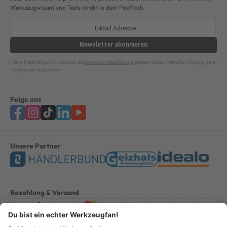
Werkzeugwissen und Tests direkt in dein Postfach
Newsletter
abonnieren
Hiermit bestätige ich, dass ich die
Datenschutzerklärung
gelesen habe. Meine Einwilligung kann
ich jederzeit widerrufen.
Folge uns
Unsere Partner
Bezahlung & Versand