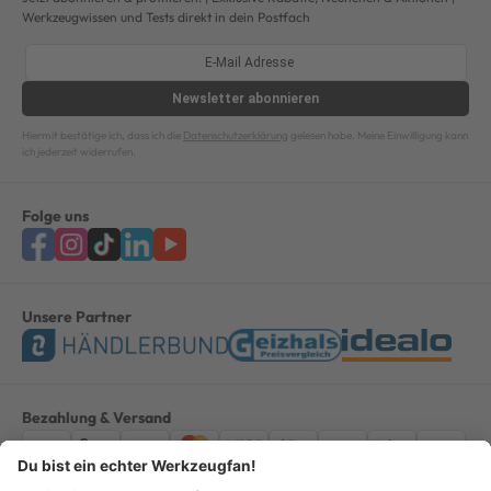
Werkzeugwissen und Tests direkt in dein Postfach
Newsletter
abonnieren
Hiermit bestätige ich, dass ich die
Datenschutzerklärung
gelesen habe. Meine Einwilligung kann
ich jederzeit widerrufen.
Folge uns
Unsere Partner
Bezahlung & Versand