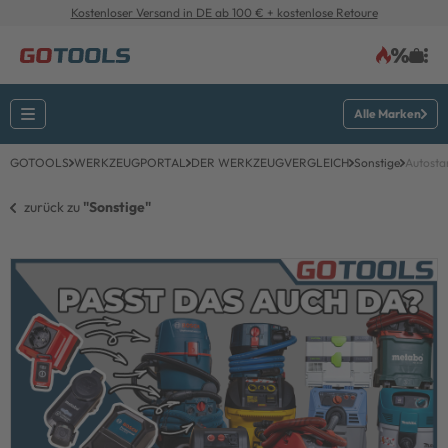
Kostenloser Versand in DE ab 100 € + kostenlose Retoure
Alle Marken
GOTOOLS
WERKZEUGPORTAL
DER WERKZEUGVERGLEICH
Sonstige
Autosta
zurück zu 
"Sonstige"