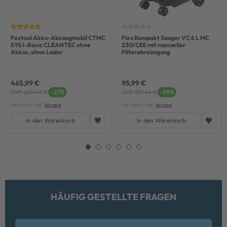
Festool Akku-Absaugmobil CTMC
Flex Kompakt Sauger VC 6 L MC
SYS I-Basic CLEANTEC ohne
230/CEE mit manueller
Akkus, ohne Lader
Filterabreinigung
465,99 €
95,99 €
UVP 639,49 €
-27%
UVP 159,46 €
-39%
inkl. MwSt. zzgl.
Versand
inkl. MwSt. zzgl.
Versand
In den Warenkorb
In den Warenkorb
HÄUFIG GESTELLTE FRAGEN