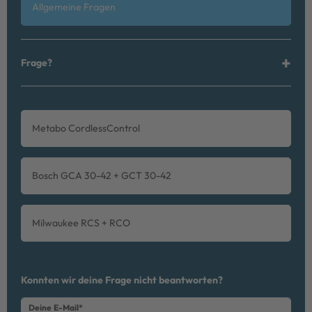
Allgemeine Fragen
Frage?
Metabo CordlessControl
Bosch GCA 30-42 + GCT 30-42
Milwaukee RCS + RCO
Ceres::Template.mailFormHoneypotLabel
Konnten wir deine Frage nicht beantworten?
Deine E-Mail*