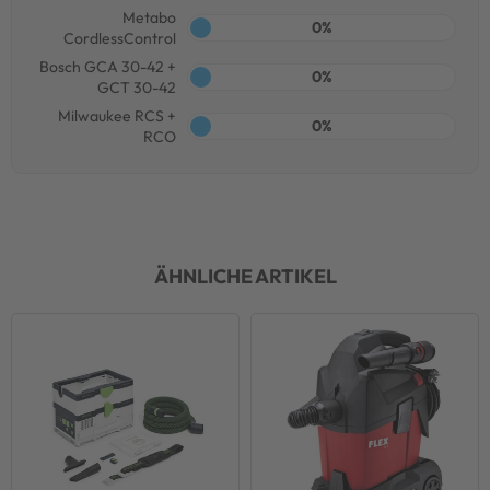
Metabo
0%
CordlessControl
Bosch GCA 30-42 +
0%
GCT 30-42
Milwaukee RCS +
0%
RCO
ÄHNLICHE ARTIKEL