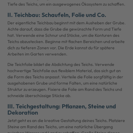
Tiefe des Teichs, um ein ausgewogenes Ökosystem zu schaffen.
II. Teichbau: Schaufeln, Folie und Co.
Der eigentliche Teichbau beginnt mit dem Ausheben der Grube.
Achte darauf, dass die Grube die gewünschte Form und Tiefe
hat. Verwende eine Schnur und Stöcke, um die Konturen des
Teichs abzustecken. Beginne mit flachen Bereichen und arbeite
dich zu tieferen Zonen vor. Die Erde kannst du für spätere
Arbeiten im Garten verwenden.
Die Teichfolie bildet die Abdichtung des Teichs. Verwende
hochwertige Teichfolie aus flexiblem Material, das sich gut an
die Form des Teichs anpasst. Verteile die Folie sorgfältig in der
ausgehobenen Grube und forme Falten, um eine natürliche
Struktur zu erzeugen. Fixiere die Folie am Rand des Teichs und
schneide überschüssige Stücke ab.
III. Teichgestaltung: Pflanzen, Steine und
Dekoration
Jetzt geht es an die kreative Gestaltung deines Teichs. Platziere
Steine am Rand des Teichs, um eine natürliche Übergang
zwischen Wasser und Land zu schaffen. Große Steine dienen