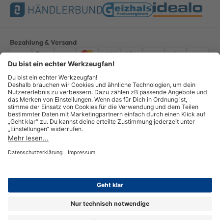
Bezahlung & Versand
Impressum
AGB
Datenschutz
Widerruf
Vertrag widerrufen
Alle Preise verstehen sich inkl. ges. MwSt. *Kostenloser Versand innerhalb
Deutschlands, bei Bestellungen ab 100,00 Euro.
© Copyright 2026 GOTOOLS GmbH - Alle Rechte vorbehalten. powered by
createyourtemplate