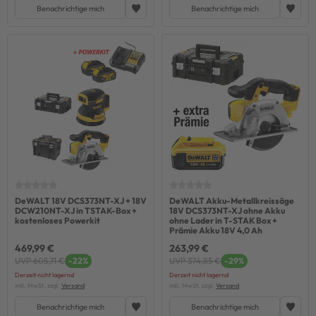
Benachrichtige mich
Benachrichtige mich
DeWALT 18V DCS373NT-XJ + 18V
DeWALT Akku-Metallkreissäge
DCW210NT-XJ in TSTAK-Box +
18V DCS373NT-XJ ohne Akku
kostenloses Powerkit
ohne Lader in T-STAK Box +
Prämie Akku 18V 4,0 Ah
469,99 €
263,99 €
UVP 605,71 €
-22%
UVP 374,85 €
-29%
Derzeit nicht lagernd
Derzeit nicht lagernd
inkl. MwSt. zzgl.
Versand
inkl. MwSt. zzgl.
Versand
Benachrichtige mich
Benachrichtige mich