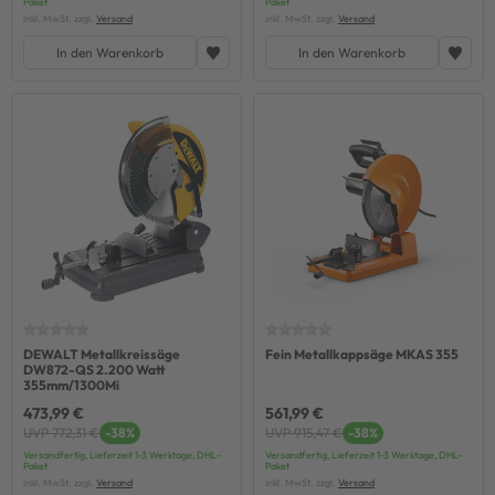
Paket
Paket
inkl. MwSt. zzgl.
Versand
inkl. MwSt. zzgl.
Versand
In den Warenkorb
In den Warenkorb
DEWALT Metallkreissäge
Fein Metallkappsäge MKAS 355
DW872-QS 2.200 Watt
355mm/1300Mi
473,99 €
561,99 €
UVP 772,31 €
-38%
UVP 915,47 €
-38%
Versandfertig, Lieferzeit 1-3 Werktage, DHL-
Versandfertig, Lieferzeit 1-3 Werktage, DHL-
Paket
Paket
inkl. MwSt. zzgl.
Versand
inkl. MwSt. zzgl.
Versand