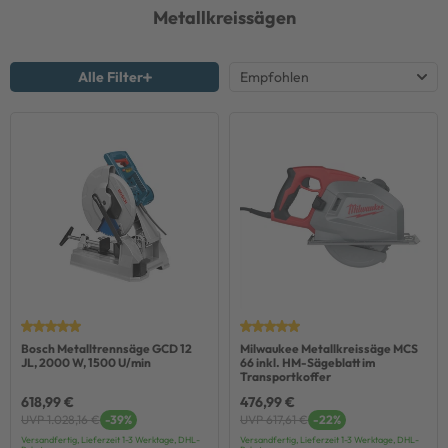
Metallkreissägen
Alle Filter
Bosch Metalltrennsäge GCD 12
Milwaukee Metallkreissäge MCS
JL, 2000 W, 1500 U/min
66 inkl. HM-Sägeblatt im
Transportkoffer
618,99 €
476,99 €
UVP 1.028,16 €
-39%
UVP 617,61 €
-22%
Versandfertig, Lieferzeit 1-3 Werktage, DHL-
Versandfertig, Lieferzeit 1-3 Werktage, DHL-