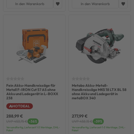
In den Warenkorb
In den Warenkorb
Fein Akku-Handkreissäge für
Metabo Akku-Metall-
Metall F-IRON Cut 57 AS ohne
Handkreissäge MKS 18 LTX BL 58
Akku und Ladegerät in L-BOXX
ohne Akku und Ladegerät in
238
metaBOX 340
HOTDEAL
288,99 €
277,99 €
UVP 453,75 €
-36%
UVP 458,15 €
-39%
Versandfertig, Lieferzeit 1-3 Werktage, DHL-
Versandfertig, Lieferzeit 1-3 Werktage, DHL-
Paket
Paket