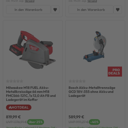
inkl. MwSt. zzgl.
Versand
inkl. MwSt. zzgl.
Versand
In den Warenkorb
In den Warenkorb
Milwaukee M18 FUEL Akku-
Bosch Akku-Metalltrennsäge
Metallkreissäge 66 mm M18
GCD 18V-355 ohne Akku und
FMCS66-121C, 1x 12,0 Ah FB und
Ladegerät
Ladegerät im Koffer
HOTDEAL
819,99 €
589,99 €
UVP 1.176,91 €
über 25%
UVP 991,27 €
-40%
Versandfertig, Lieferzeit 1-3 Werktage, DHL-
Versandfertig, Lieferzeit 1-3 Werktage, DHL-