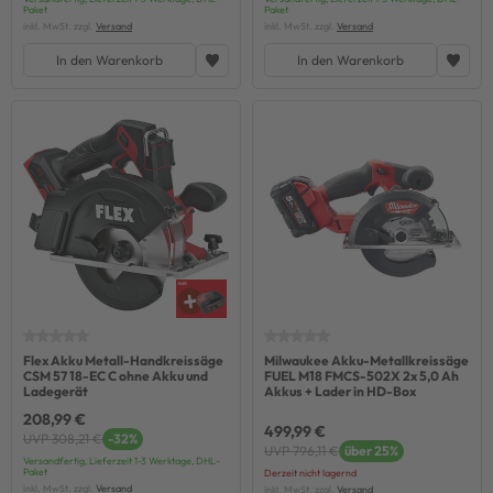
Paket
Paket
inkl. MwSt. zzgl.
Versand
inkl. MwSt. zzgl.
Versand
In den Warenkorb
In den Warenkorb
Flex Akku Metall-Handkreissäge
Milwaukee Akku-Metallkreissäge
CSM 57 18-EC C ohne Akku und
FUEL M18 FMCS-502X 2x 5,0 Ah
Ladegerät
Akkus + Lader in HD-Box
208,99 €
499,99 €
UVP 308,21 €
-32%
UVP 796,11 €
über 25%
Versandfertig, Lieferzeit 1-3 Werktage, DHL-
Paket
Derzeit nicht lagernd
inkl. MwSt. zzgl.
Versand
inkl. MwSt. zzgl.
Versand