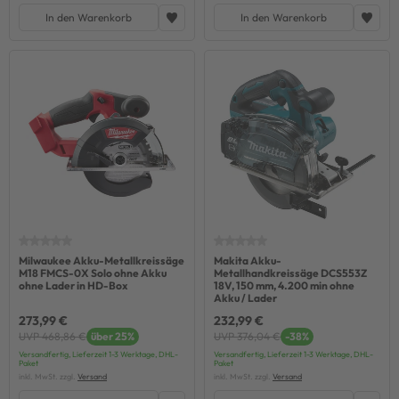
In den Warenkorb
In den Warenkorb
Milwaukee Akku-Metallkreissäge
Makita Akku-
M18 FMCS-0X Solo ohne Akku
Metallhandkreissäge DCS553Z
ohne Lader in HD-Box
18V, 150 mm, 4.200 min ohne
Akku / Lader
273,99 €
232,99 €
UVP 468,86 €
über 25%
UVP 376,04 €
-38%
Versandfertig, Lieferzeit 1-3 Werktage, DHL-
Versandfertig, Lieferzeit 1-3 Werktage, DHL-
Paket
Paket
inkl. MwSt. zzgl.
Versand
inkl. MwSt. zzgl.
Versand