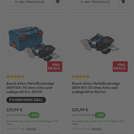
In den Warenkorb
In den Warenkorb
Bosch Akku-Metallkreissäge
Bosch Akku-Metallkreissäge
GKM 18V-50 ohne Akku und
GKM 18V-50 ohne Akku und
Ladegerät in L-BOXX
Ladegerät im Karton
POWERWEEK DEAL
229,99 €
225,99 €
UVP 395,08 €
-41%
UVP 370,09 €
-38%
Versandfertig, Lieferzeit 1-3 Werktage, DHL-
Versandfertig, Lieferzeit 1-3 Werktage, DHL-
Paket
Paket
inkl. MwSt. zzgl.
Versand
inkl. MwSt. zzgl.
Versand