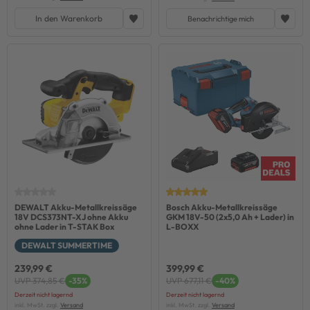
In den Warenkorb
Benachrichtige mich
DEWALT Akku-Metallkreissäge
Bosch Akku-Metallkreissäge
18V DCS373NT-XJ ohne Akku
GKM 18V-50 (2x5,0 Ah + Lader) in
ohne Lader in T-STAK Box
L-BOXX
DEWALT SUMMERTIME
239,99 €
399,99 €
UVP 374,85 €
-35%
UVP 677,11 €
-40%
Derzeit nicht lagernd
Derzeit nicht lagernd
inkl. MwSt. zzgl.
Versand
inkl. MwSt. zzgl.
Versand