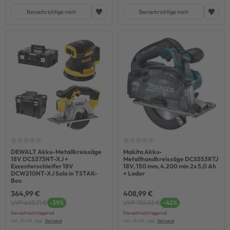
Benachrichtige mich
Benachrichtige mich
DEWALT Akku-Metallkreissäge
Makita Akku-
18V DCS373NT-XJ +
Metallhandkreissäge DCS553RTJ
Exzenterschleifer 18V
18V, 150 mm, 4.200 min 2x 5,0 Ah
DCW210NT-XJ Solo in TSTAK-
+ Lader
Box
364,99 €
408,99 €
UVP 605,71 €
-39%
UVP 710,43 €
-42%
Derzeit nicht lagernd
Derzeit nicht lagernd
inkl. MwSt. zzgl.
Versand
inkl. MwSt. zzgl.
Versand