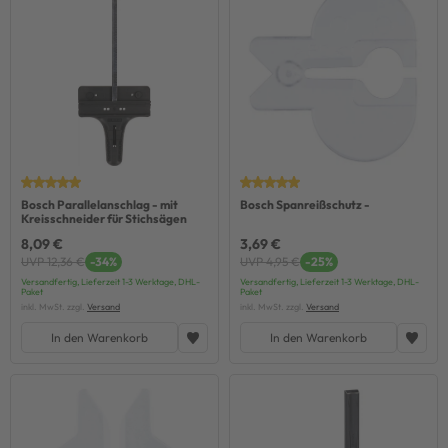
Bosch Parallelanschlag - mit
Bosch Spanreißschutz -
Kreisschneider für Stichsägen
8,09 €
3,69 €
UVP 12,36 €
-34%
UVP 4,95 €
-25%
Versandfertig, Lieferzeit 1-3 Werktage, DHL-
Versandfertig, Lieferzeit 1-3 Werktage, DHL-
Paket
Paket
inkl. MwSt. zzgl.
Versand
inkl. MwSt. zzgl.
Versand
In den Warenkorb
In den Warenkorb