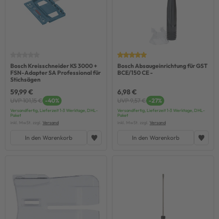
Bosch Kreisschneider KS 3000 +
Bosch Absaugeinrichtung für GST
FSN-Adapter SA Professional für
BCE/150 CE -
Stichsägen
59,99 €
6,98 €
UVP 101,15 €
-40%
UVP 9,57 €
-27%
Versandfertig, Lieferzeit 1-3 Werktage, DHL-
Versandfertig, Lieferzeit 1-3 Werktage, DHL-
Paket
Paket
inkl. MwSt. zzgl.
Versand
inkl. MwSt. zzgl.
Versand
In den Warenkorb
In den Warenkorb