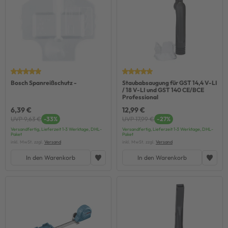
Bosch Spanreißschutz -
Staubabsaugung für GST 14,4 V-LI
/ 18 V-LI und GST 140 CE/BCE
Professional
6,39 €
12,99 €
UVP 9,63 €
-33%
UVP 17,99 €
-27%
Versandfertig, Lieferzeit 1-3 Werktage, DHL-
Versandfertig, Lieferzeit 1-3 Werktage, DHL-
Paket
Paket
inkl. MwSt. zzgl.
Versand
inkl. MwSt. zzgl.
Versand
In den Warenkorb
In den Warenkorb