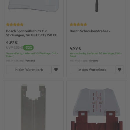
Bosch Spanreißschutz für
Bosch Schraubendreher -
Stichsägen, für GST BCE/150 CE
4,97 €
UVP 7,32 €
-32%
4,99 €
Versandfertig, Lieferzeit 1-3 Werktage, DHL-
Versandfertig, Lieferzeit 1-3 Werktage, DHL-
Paket
Paket
inkl. MwSt. zzgl.
Versand
inkl. MwSt. zzgl.
Versand
In den Warenkorb
In den Warenkorb