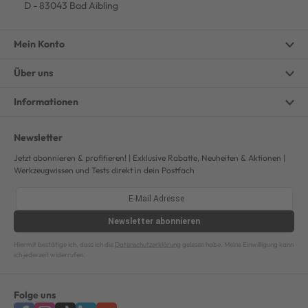
D - 83043 Bad Aibling
Mein Konto
Über uns
Informationen
Newsletter
Jetzt abonnieren & profitieren! | Exklusive Rabatte, Neuheiten & Aktionen |
Werkzeugwissen und Tests direkt in dein Postfach
Newsletter
abonnieren
Hiermit bestätige ich, dass ich die
Datenschutzerklärung
gelesen habe. Meine Einwilligung kann
ich jederzeit widerrufen.
Folge uns