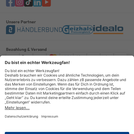
Unsere Partner
Bezahlung & Versand
Impressum
AGB
Datenschutz
Widerruf
Vertrag widerrufen
Alle Preise verstehen sich inkl. ges. MwSt. *Kostenloser Versand innerhalb
Deutschlands, bei Bestellungen ab 100,00 Euro.
© Copyright 2026 GOTOOLS GmbH - Alle Rechte vorbehalten. powered by
createyourtemplate