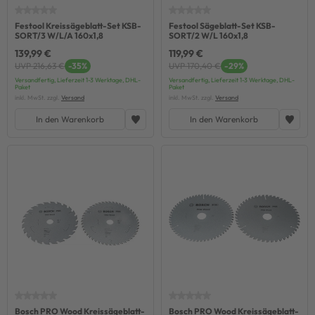
Festool Kreissägeblatt-Set KSB-
Festool Sägeblatt-Set KSB-
SORT/3 W/L/A 160x1,8
SORT/2 W/L 160x1,8
139,99 €
119,99 €
UVP 216,63 €
-35%
UVP 170,40 €
-29%
Versandfertig, Lieferzeit 1-3 Werktage, DHL-
Versandfertig, Lieferzeit 1-3 Werktage, DHL-
Paket
Paket
inkl. MwSt. zzgl.
Versand
inkl. MwSt. zzgl.
Versand
In den Warenkorb
In den Warenkorb
Bosch PRO Wood Kreissägeblatt-
Bosch PRO Wood Kreissägeblatt-