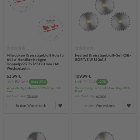
Milwaukee Kreissägeblatt Holz für
Festool Kreissägeblatt-Set KSB-
Akku-Handkreissägen
SORT/3 W 160x1,8
Doppelpack 2x 165/20 mm Z40
Wechselzahn
63,99 €
109,99 €
UVP 152,08 €
über 25%
UVP 151,24 €
-27%
Versandfertig, Lieferzeit 1-3 Werktage, DHL-
Versandfertig, Lieferzeit 1-3 Werktage, DHL-
Paket
Paket
inkl. MwSt. zzgl.
Versand
inkl. MwSt. zzgl.
Versand
In den Warenkorb
In den Warenkorb