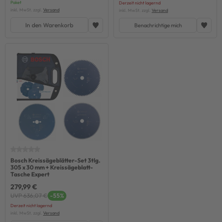
Paket
Derzeit nicht lagernd
inkl. MwSt. zzgl.
Versand
inkl. MwSt. zzgl.
Versand
In den Warenkorb
Benachrichtige mich
Bosch Kreissägeblätter-Set 3tlg.
305 x 30 mm + Kreissägeblatt-
Tasche Expert
279,99 €
UVP 636,07 €
-55%
Derzeit nicht lagernd
inkl. MwSt. zzgl.
Versand