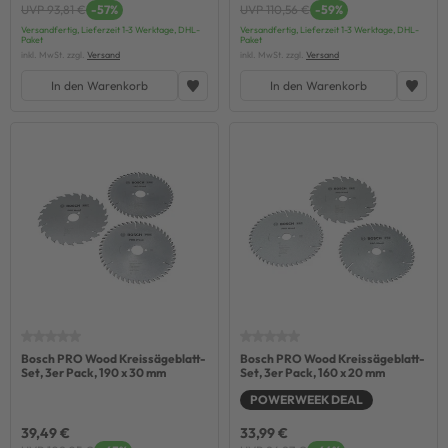
UVP 93,81 €
-57%
UVP 110,56 €
-59%
Versandfertig, Lieferzeit 1-3 Werktage, DHL-
Versandfertig, Lieferzeit 1-3 Werktage, DHL-
Paket
Paket
inkl. MwSt. zzgl.
Versand
inkl. MwSt. zzgl.
Versand
In den Warenkorb
In den Warenkorb
Bosch PRO Wood Kreissägeblatt-
Bosch PRO Wood Kreissägeblatt-
Set, 3er Pack, 190 x 30 mm
Set, 3er Pack, 160 x 20 mm
POWERWEEK DEAL
39,49 €
33,99 €