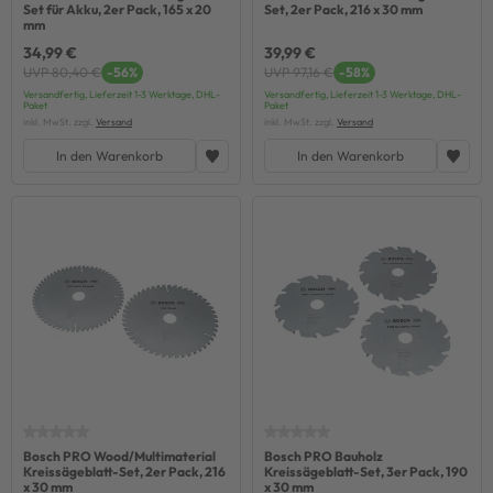
Set für Akku, 2er Pack, 165 x 20
Set, 2er Pack, 216 x 30 mm
mm
34,99 €
39,99 €
UVP 80,40 €
-56%
UVP 97,16 €
-58%
Versandfertig, Lieferzeit 1-3 Werktage, DHL-
Versandfertig, Lieferzeit 1-3 Werktage, DHL-
Paket
Paket
inkl. MwSt. zzgl.
Versand
inkl. MwSt. zzgl.
Versand
In den Warenkorb
In den Warenkorb
Bosch PRO Wood/Multimaterial
Bosch PRO Bauholz
Kreissägeblatt-Set, 2er Pack, 216
Kreissägeblatt-Set, 3er Pack, 190
x 30 mm
x 30 mm