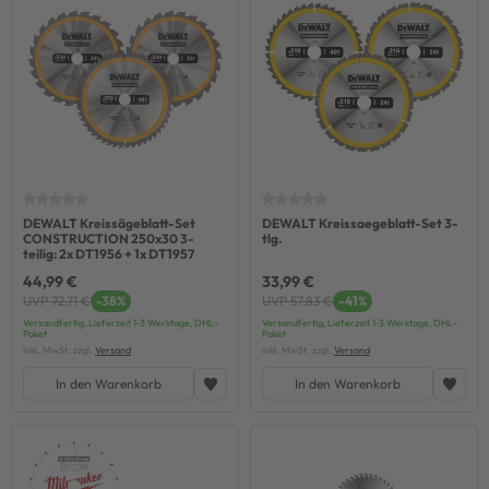
DEWALT Kreissägeblatt-Set
DEWALT Kreissaegeblatt-Set 3-
CONSTRUCTION 250x30 3-
tlg.
teilig: 2x DT1956 + 1x DT1957
44,99 €
33,99 €
UVP 72,71 €
-38%
UVP 57,83 €
-41%
Versandfertig, Lieferzeit 1-3 Werktage, DHL-
Versandfertig, Lieferzeit 1-3 Werktage, DHL-
Paket
Paket
inkl. MwSt. zzgl.
Versand
inkl. MwSt. zzgl.
Versand
In den Warenkorb
In den Warenkorb