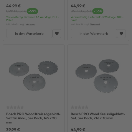
44,99 €
44,99 €
UVP 110,56 €
-59%
UVP 103,86 €
-56%
Versandfertig, Lieferzeit 1-3 Werktage, DHL-
Versandfertig, Lieferzeit 1-3 Werktage, DHL-
Paket
Paket
inkl. MwSt. zzgl.
Versand
inkl. MwSt. zzgl.
Versand
In den Warenkorb
In den Warenkorb
Bosch PRO Wood Kreissägeblatt-
Bosch PRO Wood Kreissägeblatt-
Set für Akku, 3er Pack, 165 x 20
Set, 3er Pack, 216 x 30 mm
mm
39,99 €
44,99 €