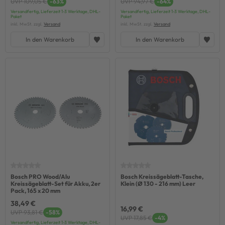
UVP 109,05 €
-63%
UVP 94,97 €
-64%
Versandfertig, Lieferzeit 1-3 Werktage, DHL-
Versandfertig, Lieferzeit 1-3 Werktage, DHL-
Paket
Paket
inkl. MwSt. zzgl.
Versand
inkl. MwSt. zzgl.
Versand
In den Warenkorb
In den Warenkorb
Bosch PRO Wood/Alu
Bosch Kreissägeblatt-Tasche,
Kreissägeblatt-Set für Akku, 2er
Klein (Ø 130 - 216 mm) Leer
Pack, 165 x 20 mm
38,49 €
16,99 €
UVP 93,81 €
-58%
UVP 17,85 €
-4%
Versandfertig, Lieferzeit 1-3 Werktage, DHL-