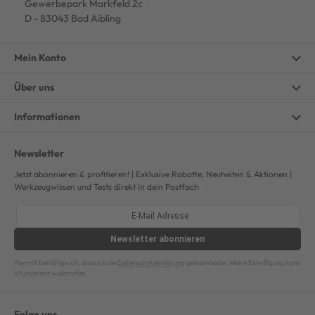
Gewerbepark Markfeld 2c
D - 83043 Bad Aibling
Mein Konto
Über uns
Informationen
Newsletter
Jetzt abonnieren & profitieren! | Exklusive Rabatte, Neuheiten & Aktionen |
Werkzeugwissen und Tests direkt in dein Postfach
Newsletter
abonnieren
Hiermit bestätige ich, dass ich die
Datenschutzerklärung
gelesen habe. Meine Einwilligung kann
ich jederzeit widerrufen.
Folge uns