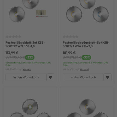
Festool Sägeblatt-Set KSB-
Festool Kreissägeblatt-Set KSB-
SORT/2 W/L 168x1,8
SORT/3 W/A 216x2,3
113,99 €
181,99 €
UVP 170,40 €
-33%
UVP 273,39 €
-33%
Versandfertig, Lieferzeit 1-3 Werktage, DHL-
Versandfertig, Lieferzeit 1-3 Werktage, DHL-
Paket
Paket
inkl. MwSt. zzgl.
Versand
inkl. MwSt. zzgl.
Versand
In den Warenkorb
In den Warenkorb