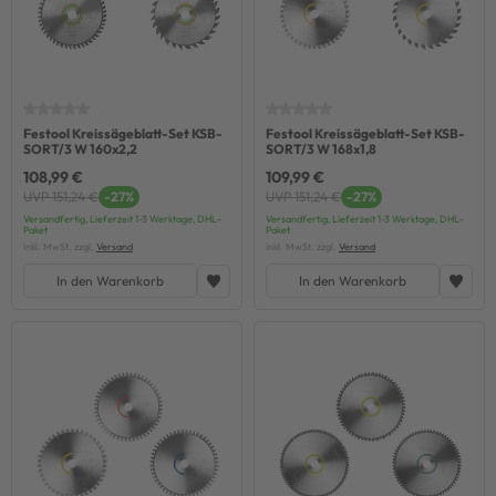
Festool Kreissägeblatt-Set KSB-
Festool Kreissägeblatt-Set KSB-
SORT/3 W 160x2,2
SORT/3 W 168x1,8
108,99 €
109,99 €
UVP 151,24 €
-27%
UVP 151,24 €
-27%
Versandfertig, Lieferzeit 1-3 Werktage, DHL-
Versandfertig, Lieferzeit 1-3 Werktage, DHL-
Paket
Paket
inkl. MwSt. zzgl.
Versand
inkl. MwSt. zzgl.
Versand
In den Warenkorb
In den Warenkorb