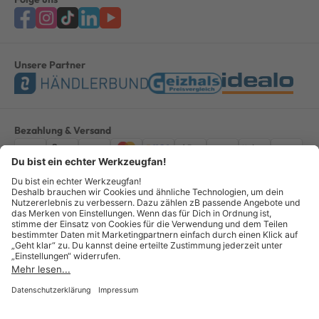
Unsere Partner
Bezahlung & Versand
Impressum
AGB
Datenschutz
Widerruf
Vertrag widerrufen
Alle Preise verstehen sich inkl. ges. MwSt. *Kostenloser Versand innerhalb
Deutschlands, bei Bestellungen ab 100,00 Euro.
© Copyright 2026 GOTOOLS GmbH - Alle Rechte vorbehalten. powered by
createyourtemplate