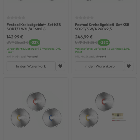
Festool Kreissägeblatt-Set KSB-
Festool Kreissägeblatt-Set KSB-
SORT/3 W/L/A 168x1,8
SORT/3 W/A 260x2,5
142,99 €
246,99 €
UVP 216,63 €
-33%
UVP 348,25 €
-29%
Versandfertig, Lieferzeit 1-3 Werktage, DHL-
Versandfertig, Lieferzeit 1-3 Werktage, DHL-
Paket
Paket
inkl. MwSt. zzgl.
Versand
inkl. MwSt. zzgl.
Versand
In den Warenkorb
In den Warenkorb