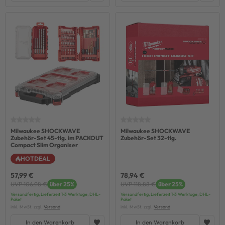
Milwaukee SHOCKWAVE
Milwaukee SHOCKWAVE
Zubehör-Set 45-tlg. im PACKOUT
Zubehör-Set 32-tlg.
Compact Slim Organiser
HOTDEAL
57,99 €
78,94 €
UVP 106,98 €
über 25%
UVP 118,88 €
über 25%
Versandfertig, Lieferzeit 1-3 Werktage, DHL-
Versandfertig, Lieferzeit 1-3 Werktage, DHL-
Paket
Paket
inkl. MwSt. zzgl.
Versand
inkl. MwSt. zzgl.
Versand
In den Warenkorb
In den Warenkorb