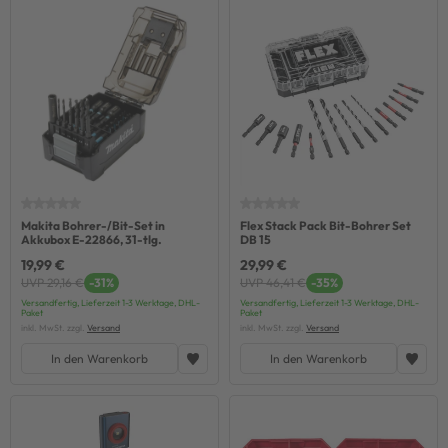
Makita Bohrer-/Bit-Set in
Flex Stack Pack Bit-Bohrer Set
Akkubox E-22866, 31-tlg.
DB 15
19,99 €
29,99 €
UVP 29,16 €
-31%
UVP 46,41 €
-35%
Versandfertig, Lieferzeit 1-3 Werktage, DHL-
Versandfertig, Lieferzeit 1-3 Werktage, DHL-
Paket
Paket
inkl. MwSt. zzgl.
Versand
inkl. MwSt. zzgl.
Versand
In den Warenkorb
In den Warenkorb