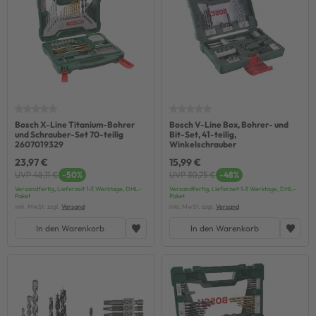
Bosch X-Line Titanium-Bohrer
Bosch V-Line Box, Bohrer- und
und Schrauber-Set 70-teilig
Bit-Set, 41-teilig,
2607019329
Winkelschrauber
23,97 €
15,99 €
UVP 48,11 €
-50%
UVP 30,75 €
-48%
Versandfertig, Lieferzeit 1-3 Werktage, DHL-
Versandfertig, Lieferzeit 1-3 Werktage, DHL-
Paket
Paket
inkl. MwSt. zzgl.
Versand
inkl. MwSt. zzgl.
Versand
In den Warenkorb
In den Warenkorb