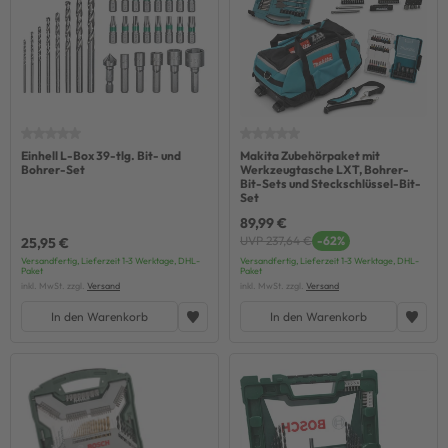
Einhell L-Box 39-tlg. Bit- und
Makita Zubehörpaket mit
Bohrer-Set
Werkzeugtasche LXT, Bohrer-
Bit-Sets und Steckschlüssel-Bit-
Set
89,99 €
UVP 237,64 €
-62%
25,95 €
Versandfertig, Lieferzeit 1-3 Werktage, DHL-
Versandfertig, Lieferzeit 1-3 Werktage, DHL-
Paket
Paket
inkl. MwSt. zzgl.
Versand
inkl. MwSt. zzgl.
Versand
In den Warenkorb
In den Warenkorb