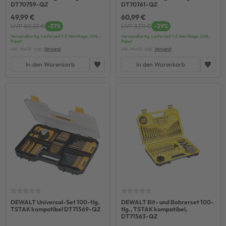
DT70759-QZ
DT70761-QZ
49,99 €
60,99 €
UVP 80,33 €
-37%
UVP 87,11 €
-29%
Versandfertig, Lieferzeit 1-3 Werktage, DHL-
Versandfertig, Lieferzeit 1-3 Werktage, DHL-
Paket
Paket
inkl. MwSt. zzgl.
Versand
inkl. MwSt. zzgl.
Versand
In den Warenkorb
In den Warenkorb
DEWALT Universal-Set 100-tlg.
DEWALT Bit- und Bohrerset 100-
TSTAK kompatibel DT71569-QZ
tlg., TSTAK kompatibel,
DT71563-QZ