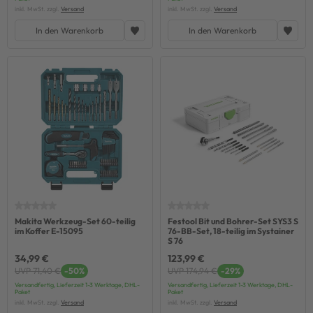
inkl. MwSt. zzgl.
Versand
inkl. MwSt. zzgl.
Versand
In den Warenkorb
In den Warenkorb
Makita Werkzeug-Set 60-teilig
Festool Bit und Bohrer-Set SYS3 S
im Koffer E-15095
76-BB-Set, 18-teilig im Systainer
S 76
34,99 €
123,99 €
UVP 71,40 €
-50%
UVP 174,94 €
-29%
Versandfertig, Lieferzeit 1-3 Werktage, DHL-
Versandfertig, Lieferzeit 1-3 Werktage, DHL-
Paket
Paket
inkl. MwSt. zzgl.
Versand
inkl. MwSt. zzgl.
Versand