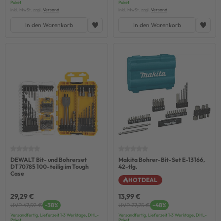
Paket
Paket
inkl. MwSt. zzgl.
Versand
inkl. MwSt. zzgl.
Versand
In den Warenkorb
In den Warenkorb
DEWALT Bit- und Bohrerset
Makita Bohrer-Bit-Set E-13166,
DT70785 100-teilig im Tough
42-tlg.
Case
HOTDEAL
29,29 €
13,99 €
UVP 47,59 €
-38%
UVP 27,25 €
-48%
Versandfertig, Lieferzeit 1-3 Werktage, DHL-
Versandfertig, Lieferzeit 1-3 Werktage, DHL-
Paket
Paket