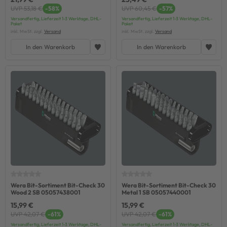
UVP 53,18 €
-58%
UVP 60,45 €
-57%
Versandfertig, Lieferzeit 1-3 Werktage, DHL-
Versandfertig, Lieferzeit 1-3 Werktage, DHL-
Paket
Paket
inkl. MwSt. zzgl.
Versand
inkl. MwSt. zzgl.
Versand
In den Warenkorb
In den Warenkorb
Wera Bit-Sortiment Bit-Check 30
Wera Bit-Sortiment Bit-Check 30
Wood 2 SB 05057438001
Metal 1 SB 05057440001
15,99 €
15,99 €
UVP 42,07 €
-61%
UVP 42,07 €
-61%
Versandfertig, Lieferzeit 1-3 Werktage, DHL-
Versandfertig, Lieferzeit 1-3 Werktage, DHL-