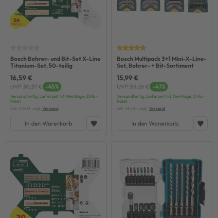
Bosch Bohrer- und Bit-Set X-Line
Bosch Multipack 3+1 Mini-X-Line-
Titanium-Set, 50-teilig
Set, Bohrer- + Bit-Sortiment
16,59 €
15,99 €
UVP 30,37 €
-45%
UVP 30,26 €
-47%
Versandfertig, Lieferzeit 1-3 Werktage, DHL-
Versandfertig, Lieferzeit 1-3 Werktage, DHL-
Paket
Paket
inkl. MwSt. zzgl.
Versand
inkl. MwSt. zzgl.
Versand
In den Warenkorb
In den Warenkorb