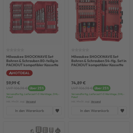
Milwaukee SHOCKWAVE Set
Milwaukee SHOCKWAVE Set
Bohren & Schrauben 80-teilig in
Bohren & Schrauben 54-tlg. Set in
PACKOUT kompatibler Kassette
PACKOUT kompatibler Kassette
HOTDEAL
59,99 €
74,89 €
UVP 106,98 €
über 25%
UVP 106,98 €
über 25%
Versandfertig, Lieferzeit 1-3 Werktage, DHL-
Versandfertig, Lieferzeit 1-3 Werktage, DHL-
Paket
Paket
inkl. MwSt. zzgl.
Versand
inkl. MwSt. zzgl.
Versand
In den Warenkorb
In den Warenkorb