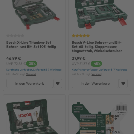
Bosch X-Line Titanium-Set
Bosch V-Line Bohrer- und Bit-
Bohrer- und Bit-Set 103-teilig
Set, 68-teilig, Klappmesser,
Magnetstab, Winkelschrauber
46,99 €
27,99 €
UVP 72,58 €
-35%
UVP 51,37 €
-45%
Kurzfristig verfügbar, Lieferzeit 5-7 Werktage
Kurzfristig verfügbar, Lieferzeit 5-7 Werktage
inkl. MwSt. zzgl.
Versand
inkl. MwSt. zzgl.
Versand
In den Warenkorb
In den Warenkorb