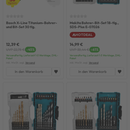
Bosch X-Line Titanium-Bohrer-
Makita Bohrer-Bit-Set 18-tlg.,
und Bit-Set 30 tlg.
SDS-Plus E-07026
HOTDEAL
12,39 €
14,99 €
UVP 22,78 €
-45%
UVP 38,44 €
-61%
Versandfertig, Lieferzeit 1-3 Werktage, DHL-
Versandfertig, Lieferzeit 1-3 Werktage, DHL-
Paket
Paket
inkl. MwSt. zzgl.
Versand
inkl. MwSt. zzgl.
Versand
In den Warenkorb
In den Warenkorb