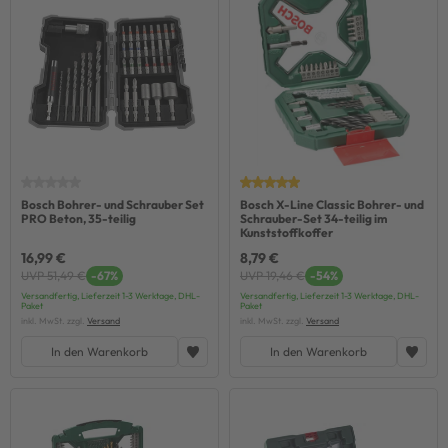
Bosch Bohrer- und Schrauber Set
Bosch X-Line Classic Bohrer- und
PRO Beton, 35-teilig
Schrauber-Set 34-teilig im
Kunststoffkoffer
16,99 €
8,79 €
UVP 51,49 €
-67%
UVP 19,46 €
-54%
Versandfertig, Lieferzeit 1-3 Werktage, DHL-
Versandfertig, Lieferzeit 1-3 Werktage, DHL-
Paket
Paket
inkl. MwSt. zzgl.
Versand
inkl. MwSt. zzgl.
Versand
In den Warenkorb
In den Warenkorb