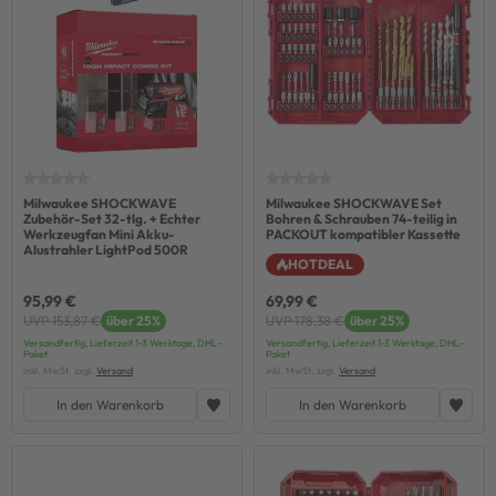
Milwaukee SHOCKWAVE
Milwaukee SHOCKWAVE Set
Zubehör-Set 32-tlg. + Echter
Bohren & Schrauben 74-teilig in
Werkzeugfan Mini Akku-
PACKOUT kompatibler Kassette
Alustrahler LightPod 500R
HOTDEAL
95,99 €
69,99 €
UVP 153,87 €
über 25%
UVP 178,38 €
über 25%
Versandfertig, Lieferzeit 1-3 Werktage, DHL-
Versandfertig, Lieferzeit 1-3 Werktage, DHL-
Paket
Paket
inkl. MwSt. zzgl.
Versand
inkl. MwSt. zzgl.
Versand
In den Warenkorb
In den Warenkorb