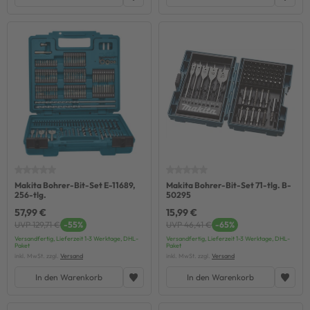
Makita Bohrer-Bit-Set E-11689,
Makita Bohrer-Bit-Set 71-tlg. B-
256-tlg.
50295
57,99 €
15,99 €
UVP 129,71 €
-55%
UVP 46,41 €
-65%
Versandfertig, Lieferzeit 1-3 Werktage, DHL-
Versandfertig, Lieferzeit 1-3 Werktage, DHL-
Paket
Paket
inkl. MwSt. zzgl.
Versand
inkl. MwSt. zzgl.
Versand
In den Warenkorb
In den Warenkorb