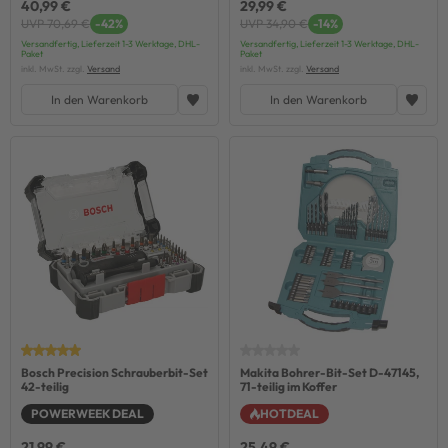
40,99 €
29,99 €
UVP 70,69 €
-42%
UVP 34,90 €
-14%
Versandfertig, Lieferzeit 1-3 Werktage, DHL-
Versandfertig, Lieferzeit 1-3 Werktage, DHL-
Paket
Paket
inkl. MwSt. zzgl.
Versand
inkl. MwSt. zzgl.
Versand
In den Warenkorb
In den Warenkorb
Bosch Precision Schrauberbit-Set
Makita Bohrer-Bit-Set D-47145,
42-teilig
71-teilig im Koffer
POWERWEEK DEAL
HOTDEAL
21,99 €
25,49 €