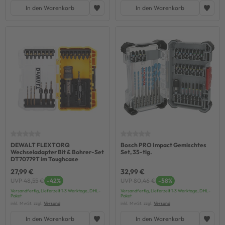
In den Warenkorb
In den Warenkorb
DEWALT FLEXTORQ
Bosch PRO Impact Gemischtes
Wechseladapter Bit & Bohrer-Set
Set, 35-tlg.
DT70779T im Toughcase
27,99 €
32,99 €
UVP 48,55 €
-42%
UVP 80,46 €
-58%
Versandfertig, Lieferzeit 1-3 Werktage, DHL-
Versandfertig, Lieferzeit 1-3 Werktage, DHL-
Paket
Paket
inkl. MwSt. zzgl.
Versand
inkl. MwSt. zzgl.
Versand
In den Warenkorb
In den Warenkorb