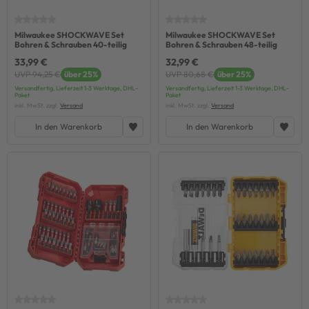
Milwaukee SHOCKWAVE Set
Milwaukee SHOCKWAVE Set
Bohren & Schrauben 40-teilig
Bohren & Schrauben 48-teilig
33,99 €
32,99 €
UVP 94,25 €
über 25%
UVP 80,68 €
über 25%
Versandfertig, Lieferzeit 1-3 Werktage, DHL-
Versandfertig, Lieferzeit 1-3 Werktage, DHL-
Paket
Paket
inkl. MwSt. zzgl.
Versand
inkl. MwSt. zzgl.
Versand
In den Warenkorb
In den Warenkorb