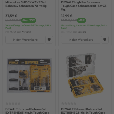
Milwaukee SHOCKWAVE Set
DEWALT High Performance
Bohren & Schrauben 70-teilig
Tough Case Schrauberbit-Set 33-
tlg.
37,59 €
12,99 €
UVP 91,51 €
über 25%
UVP 15,95 €
-18%
Versandfertig, Lieferzeit 1-3 Werktage, DHL-
Versandfertig, Lieferzeit 1-3 Werktage, DHL-
Paket
Paket
inkl. MwSt. zzgl.
Versand
inkl. MwSt. zzgl.
Versand
In den Warenkorb
In den Warenkorb
DEWALT Bit- und Bohrer-Set
DEWALT Bit- und Bohrer-Set
EXTREME 63-tlg.in Tough Case
EXTREME 72-tlg. in Tough Case