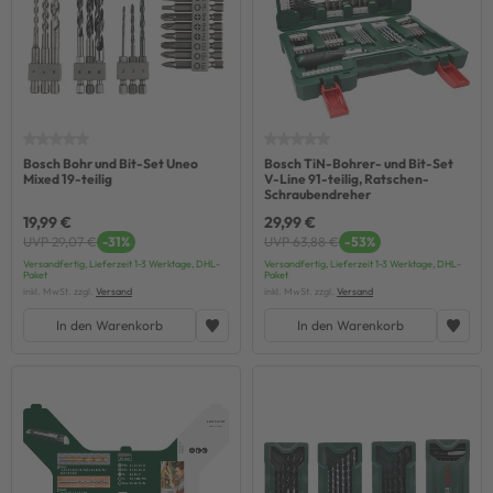
Bosch Bohr und Bit-Set Uneo
Bosch TiN-Bohrer- und Bit-Set
Mixed 19-teilig
V-Line 91-teilig, Ratschen-
Schraubendreher
19,99 €
29,99 €
UVP 29,07 €
-31%
UVP 63,88 €
-53%
Versandfertig, Lieferzeit 1-3 Werktage, DHL-
Versandfertig, Lieferzeit 1-3 Werktage, DHL-
Paket
Paket
inkl. MwSt. zzgl.
Versand
inkl. MwSt. zzgl.
Versand
In den Warenkorb
In den Warenkorb