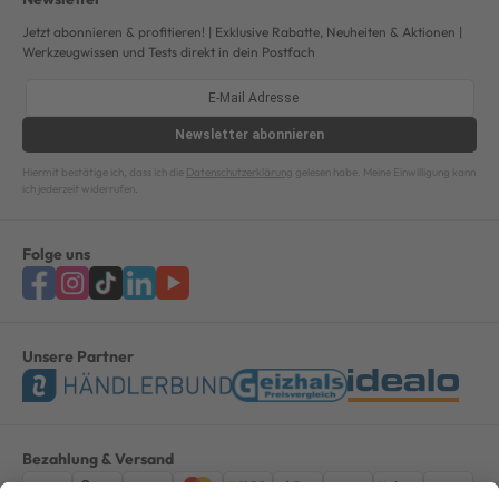
Jetzt abonnieren & profitieren! | Exklusive Rabatte, Neuheiten & Aktionen |
Werkzeugwissen und Tests direkt in dein Postfach
Newsletter
abonnieren
Hiermit bestätige ich, dass ich die
Datenschutzerklärung
gelesen habe. Meine Einwilligung kann
ich jederzeit widerrufen.
Folge uns
Unsere Partner
Bezahlung & Versand