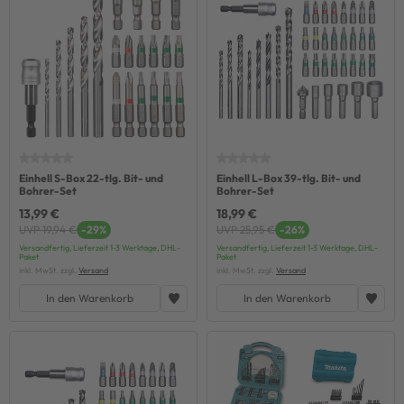
Einhell S-Box 22-tlg. Bit- und
Einhell L-Box 39-tlg. Bit- und
Bohrer-Set
Bohrer-Set
13,99 €
18,99 €
UVP 19,94 €
-29%
UVP 25,95 €
-26%
Versandfertig, Lieferzeit 1-3 Werktage, DHL-
Versandfertig, Lieferzeit 1-3 Werktage, DHL-
Paket
Paket
inkl. MwSt. zzgl.
Versand
inkl. MwSt. zzgl.
Versand
In den Warenkorb
In den Warenkorb