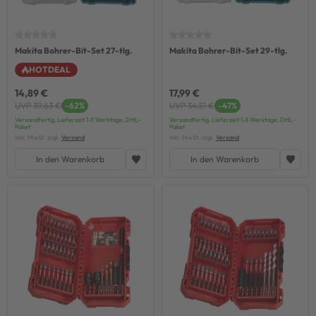
Makita Bohrer-Bit-Set 27-tlg.
Makita Bohrer-Bit-Set 29-tlg.
HOTDEAL
14,89 €
17,99 €
UVP 39,63 €
-62%
UVP 34,51 €
-47%
Versandfertig, Lieferzeit 1-3 Werktage, DHL-
Versandfertig, Lieferzeit 1-3 Werktage, DHL-
Paket
Paket
inkl. MwSt. zzgl.
Versand
inkl. MwSt. zzgl.
Versand
In den Warenkorb
In den Warenkorb