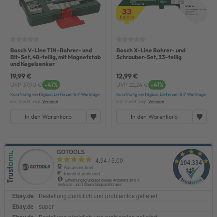
Bosch V-Line TiN-Bohrer- und
Bosch X-Line Bohrer- und
Bit-Set, 48-teilig, mit Magnetstab
Schrauber-Set, 33-teilig
und Kegelsenker
19,99 €
12,99 €
UVP 37,90 €
-47%
UVP 22,24 €
-41%
Kurzfristig verfügbar, Lieferzeit 5-7 Werktage
Kurzfristig verfügbar, Lieferzeit 5-7 Werktage
inkl. MwSt. zzgl.
Versand
inkl. MwSt. zzgl.
Versand
In den Warenkorb
In den Warenkorb