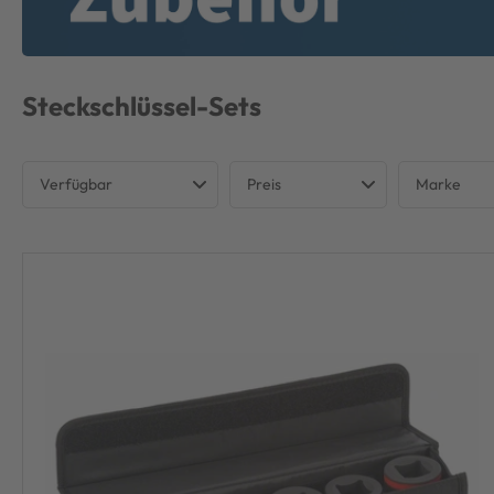
Steckschlüssel-Sets
Verfügbar
Preis
Marke
Nicht verfügbar
BOSCH 
€
€
Verfügbar
DEWAL
MAKITA
METAB
MILWA
WERA
WIHA