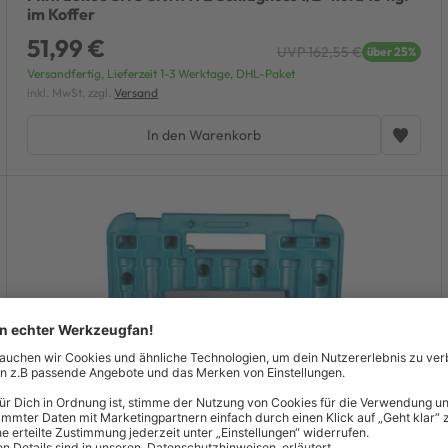
im Koffer
51,99 €
UVP 162,55 €
über 25%
Versandfertig, Lieferzeit 1-3 Werktage, DHL-Paket
inkl. MwSt. zzgl.
Versand
In den Warenkorb