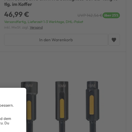
tlg. im Koffer
46,99 €
UVP 142,56 €
über 25%
Versandfertig, Lieferzeit 1-3 Werktage, DHL-Paket
inkl. MwSt. zzgl.
Versand
In den Warenkorb