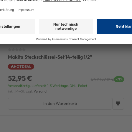
Makita Steckschlüssel-Set 14-teilig 1/2"
HOTDEAL
52,95 €
UVP 187,19 €
-71%
Versandfertig, Lieferzeit 1-3 Werktage, DHL-Paket
inkl. MwSt. zzgl.
Versand
In den Warenkorb