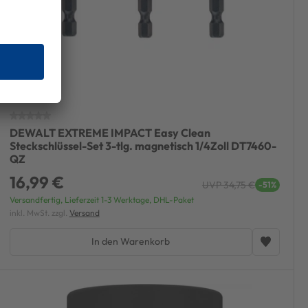
DEWALT EXTREME IMPACT Easy Clean
Steckschlüssel-Set 3-tlg. magnetisch 1/4Zoll DT7460-
QZ
16,99 €
UVP 34,75 €
-51%
Versandfertig, Lieferzeit 1-3 Werktage, DHL-Paket
inkl. MwSt. zzgl.
Versand
In den Warenkorb