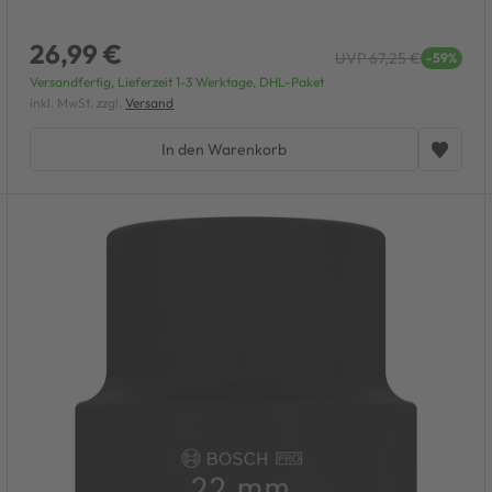
26,99 €
UVP 67,25 €
-59%
Versandfertig, Lieferzeit 1-3 Werktage, DHL-Paket
inkl. MwSt. zzgl.
Versand
In den Warenkorb