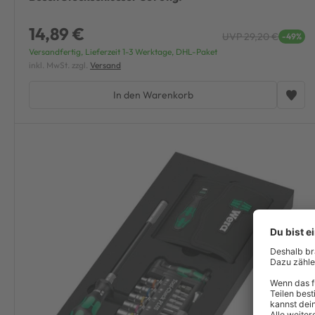
14,89 €
UVP 29,20 €
-49%
Versandfertig, Lieferzeit 1-3 Werktage, DHL-Paket
inkl. MwSt. zzgl.
Versand
In den Warenkorb