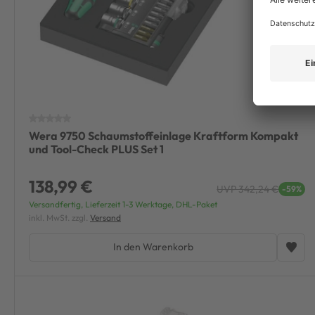
Wera 9750 Schaumstoffeinlage Kraftform Kompakt
und Tool-Check PLUS Set 1
138,99 €
UVP 342,24 €
-59%
Versandfertig, Lieferzeit 1-3 Werktage, DHL-Paket
inkl. MwSt. zzgl.
Versand
In den Warenkorb