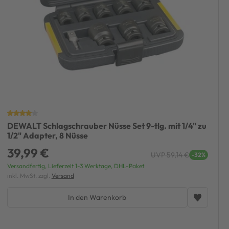
DEWALT Schlagschrauber Nüsse Set 9-tlg. mit 1/4" zu
1/2" Adapter, 8 Nüsse
39,99 €
UVP 59,14 €
-32%
Versandfertig, Lieferzeit 1-3 Werktage, DHL-Paket
inkl. MwSt. zzgl.
Versand
In den Warenkorb