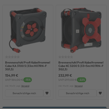
Brennenstuhl Profi Kabeltrommel
Brennenstuhl Profi Kabeltrommel
Cube KA 3100 5 (33m H07RN-F
Cube KC 3200 5 (33+5m H07RN-F
3G1,5)
3G2,5)
154,99 €
232,99 €
UVP 184,00 €
-15%
UVP 299,00 €
-22%
inkl. MwSt. zzgl.
Versand
inkl. MwSt. zzgl.
Versand
Benachrichtige mich
Benachrichtige mich