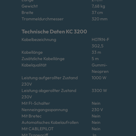
Gewicht
7,68 kg
Breite
37 cm
Trommeldurchmesser
320 mm
Technische Daten KC 3200
Kabelbezeichnung
H07RN-F
3G2,5
Kabellänge
33 m
Zusätzliche Kabellänge
5 m
Kabelqualität
Gummi-
Neopren
Leistung aufgerollter Zustand
1000 W
230V
Leistung abgerollter Zustand
3300 W
230V
Mit FI-Schalter
Nein
Nenneingangsspannung
230 V
Mit Bretec
Nein
Automatisches Kabelaufrollen
Nein
Mit CABLEPILOT
Nein
Mit Tragegriff
Ja