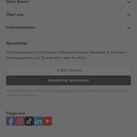
Mein Konto
Über uns
Informationen
Newsletter
Jetzt abonnieren & profitieren! | Exklusive Rabatte, Neuheiten & Aktionen |
Werkzeugwissen und Tests direkt in dein Postfach
Newsletter
abonnieren
Hiermit bestätige ich, dass ich die
Datenschutzerklärung
gelesen habe. Meine Einwilligung kann
ich jederzeit widerrufen.
Folge uns