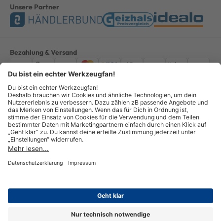
Unsere Partner
Bezahlung & Versand
Impressum
AGB
Datenschutz
Widerruf
Vertrag widerrufen
Alle Preise verstehen sich inkl. ges. MwSt. *Kostenloser Versand innerhalb
Deutschlands, bei Bestellungen ab 100,00 Euro.
© Copyright 2026 GOTOOLS GmbH - Alle Rechte vorbehalten. powered by
createyourtemplate