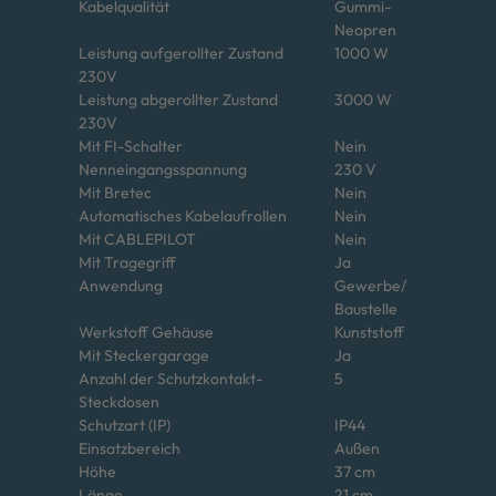
Kabelqualität
Gummi-
Neopren
Leistung aufgerollter Zustand
1000 W
230V
Leistung abgerollter Zustand
3000 W
230V
Mit FI-Schalter
Nein
Nenneingangsspannung
230 V
Mit Bretec
Nein
Automatisches Kabelaufrollen
Nein
Mit CABLEPILOT
Nein
Mit Tragegriff
Ja
Anwendung
Gewerbe/
Baustelle
Werkstoff Gehäuse
Kunststoff
Mit Steckergarage
Ja
Anzahl der Schutzkontakt-
5
Steckdosen
Schutzart (IP)
IP44
Einsatzbereich
Außen
Höhe
37 cm
Länge
21 cm