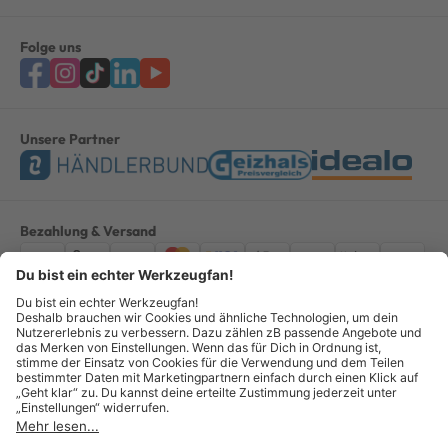
Folge uns
Unsere Partner
Bezahlung & Versand
Impressum
AGB
Datenschutz
Widerruf
Vertrag widerrufen
Alle Preise verstehen sich inkl. ges. MwSt. *Kostenloser Versand innerhalb
Deutschlands, bei Bestellungen ab 100,00 Euro.
© Copyright 2026 GOTOOLS GmbH - Alle Rechte vorbehalten. powered by
createyourtemplate