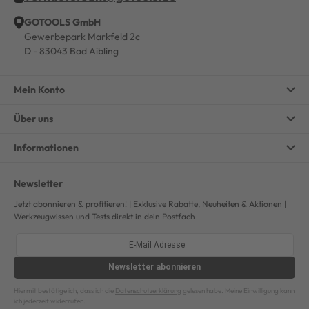
GOTOOLS GmbH
Gewerbepark Markfeld 2c
D - 83043 Bad Aibling
Mein Konto
Über uns
Informationen
Newsletter
Jetzt abonnieren & profitieren! | Exklusive Rabatte, Neuheiten & Aktionen |
Werkzeugwissen und Tests direkt in dein Postfach
Newsletter
abonnieren
Hiermit bestätige ich, dass ich die
Datenschutzerklärung
gelesen habe. Meine Einwilligung kann
ich jederzeit widerrufen.