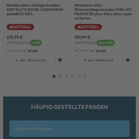
Metabo Akku-Schlagschrauber
Milwaukee Akku
SSW 18 LTX 800 BL (602403840)
Winkelschlagschrauber FUEL M12
metaBOX 145 L
FRAIWF38 ohne Akku ohne Lader
im Karton
HOTDEAL
HOTDEAL
213,99 €
139,99 €
UVP 376,04 €
-43%
UVP 314,16 €
über 25%
inkl. MwSt. zzgl.
Versand
inkl. MwSt. zzgl.
Versand
In den Warenkorb
In den Warenkorb
HÄUFIG GESTELLTE FRAGEN
Allgemeine Fragen