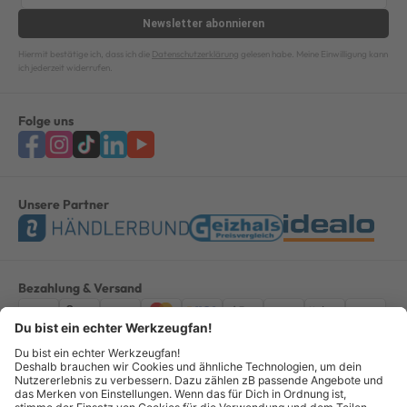
Newsletter
abonnieren
Hiermit bestätige ich, dass ich die
Datenschutzerklärung
gelesen habe. Meine Einwilligung kann
ich jederzeit widerrufen.
Folge uns
Unsere Partner
Bezahlung & Versand
Impressum
AGB
Datenschutz
Widerruf
Vertrag widerrufen