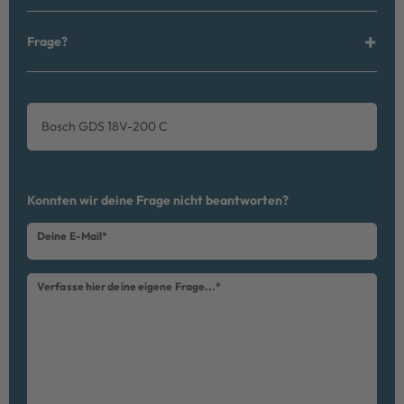
Frage?
Bosch GDS 18V-200 C
Ceres::Template.mailFormHoneypotLabel
Konnten wir deine Frage nicht beantworten?
Deine E-Mail*
Verfasse hier deine eigene Frage...*