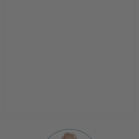
Brushless:
Akkuspannung:
18V
Vor- und
sehr kurze Bauform
Nachteile:
Licht auch separat
einschaltbar
Kundenvoting
:
0%
FÜR DIESES GERÄT VOTEN
JETZT KAUFEN