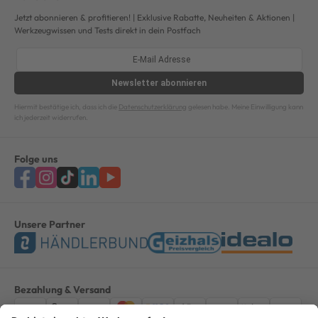
Jetzt abonnieren & profitieren! | Exklusive Rabatte, Neuheiten & Aktionen |
Werkzeugwissen und Tests direkt in dein Postfach
Newsletter
abonnieren
Hiermit bestätige ich, dass ich die
Datenschutzerklärung
gelesen habe. Meine Einwilligung kann
ich jederzeit widerrufen.
Folge uns
Unsere Partner
Bezahlung & Versand