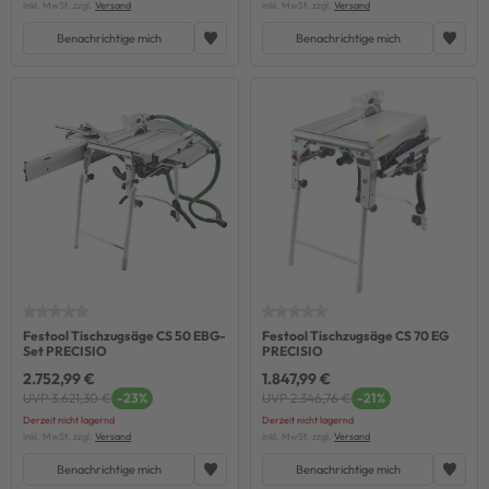
inkl. MwSt. zzgl.
Versand
inkl. MwSt. zzgl.
Versand
Benachrichtige mich
Benachrichtige mich
Festool Tischzugsäge CS 50 EBG-
Festool Tischzugsäge CS 70 EG
Set PRECISIO
PRECISIO
2.752,99 €
1.847,99 €
UVP 3.621,30 €
-23%
UVP 2.346,76 €
-21%
Derzeit nicht lagernd
Derzeit nicht lagernd
inkl. MwSt. zzgl.
Versand
inkl. MwSt. zzgl.
Versand
Benachrichtige mich
Benachrichtige mich