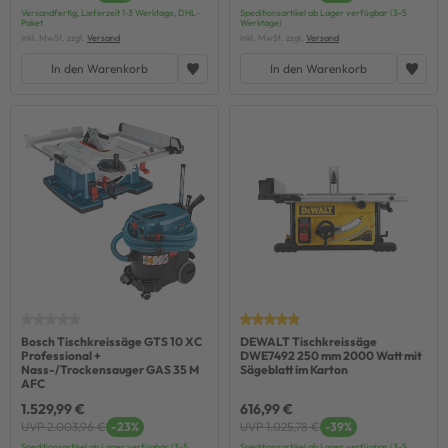
Versandfertig, Lieferzeit 1-3 Werktage, DHL-
Speditionsartikel ab Lager verfügbar (3-5
Paket
Werktage)
inkl. MwSt. zzgl.
Versand
inkl. MwSt. zzgl.
Versand
In den Warenkorb
In den Warenkorb
Bosch Tischkreissäge GTS 10 XC
DEWALT Tischkreissäge
Professional +
DWE7492 250 mm 2000 Watt mit
Nass-/Trockensauger GAS 35 M
Sägeblatt im Karton
AFC
1.529,99 €
616,99 €
UVP 2.003,96 €
-23%
UVP 1.025,78 €
-39%
Speditionsartikel ab Lager verfügbar (3-5
Speditionsartikel ab Lager verfügbar (3-5