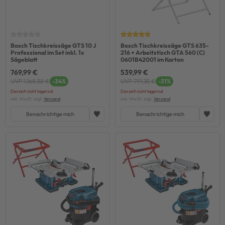
Bosch Tischkreissäge GTS 10 J
Bosch Tischkreissäge GTS 635-
Professional im Set inkl. 1x
216 + Arbeitstisch GTA 560 (C)
Sägeblatt
0601B42001 im Karton
769,99 €
539,99 €
UVP 1.168,58 €
-34%
UVP 791,35 €
-31%
Derzeit nicht lagernd
Derzeit nicht lagernd
inkl. MwSt. zzgl.
Versand
inkl. MwSt. zzgl.
Versand
Benachrichtige mich
Benachrichtige mich