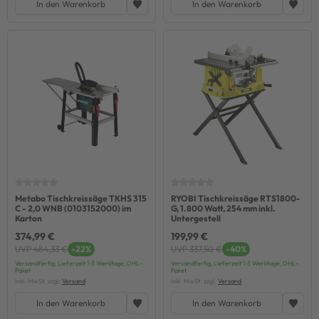
In den Warenkorb
In den Warenkorb
Metabo Tischkreissäge TKHS 315
RYOBI Tischkreissäge RTS1800-
C - 2,0 WNB (0103152000) im
G, 1.800 Watt, 254 mm inkl.
Karton
Untergestell
374,99 €
199,99 €
UVP 484,33 €
-22%
UVP 337,50 €
-40%
Versandfertig, Lieferzeit 1-3 Werktage, DHL-
Versandfertig, Lieferzeit 1-3 Werktage, DHL-
Paket
Paket
inkl. MwSt. zzgl.
Versand
inkl. MwSt. zzgl.
Versand
In den Warenkorb
In den Warenkorb