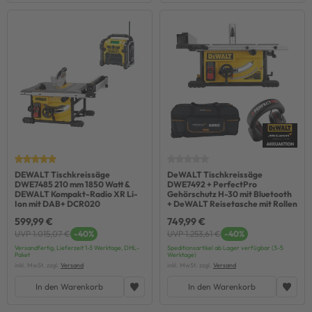
DEWALT Tischkreissäge
DeWALT Tischkreissäge
DWE7485 210 mm 1850 Watt &
DWE7492 + PerfectPro
DEWALT Kompakt-Radio XR Li-
Gehörschutz H-30 mit Bluetooth
Ion mit DAB+ DCR020
+ DeWALT Reisetasche mit Rollen
599,99 €
749,99 €
UVP 1.015,07 €
-40%
UVP 1.253,61 €
-40%
Versandfertig, Lieferzeit 1-3 Werktage, DHL-
Speditionsartikel ab Lager verfügbar (3-5
Paket
Werktage)
inkl. MwSt. zzgl.
Versand
inkl. MwSt. zzgl.
Versand
In den Warenkorb
In den Warenkorb