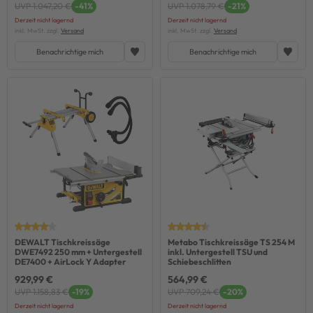
UVP 1.047,20 €
-41%
UVP 1.078,79 €
-21%
Derzeit nicht lagernd
Derzeit nicht lagernd
inkl. MwSt. zzgl.
Versand
inkl. MwSt. zzgl.
Versand
Benachrichtige mich
Benachrichtige mich
DEWALT Tischkreissäge
Metabo Tischkreissäge TS 254 M
DWE7492 250 mm + Untergestell
inkl. Untergestell TSU und
DE7400 + AirLock Y Adapter
Schiebeschlitten
929,99 €
564,99 €
UVP 1.158,83 €
-19%
UVP 709,24 €
-20%
Derzeit nicht lagernd
Derzeit nicht lagernd