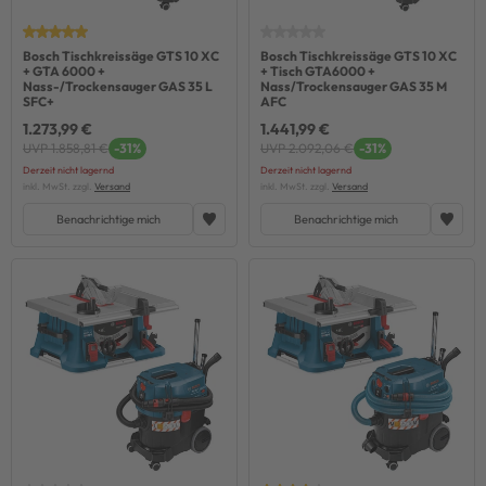
Bosch Tischkreissäge GTS 10 XC
Bosch Tischkreissäge GTS 10 XC
+ GTA 6000 +
+ Tisch GTA6000 +
Nass-/Trockensauger GAS 35 L
Nass/Trockensauger GAS 35 M
SFC+
AFC
1.273,99 €
1.441,99 €
UVP 1.858,81 €
-31%
UVP 2.092,06 €
-31%
Derzeit nicht lagernd
Derzeit nicht lagernd
inkl. MwSt. zzgl.
Versand
inkl. MwSt. zzgl.
Versand
Benachrichtige mich
Benachrichtige mich