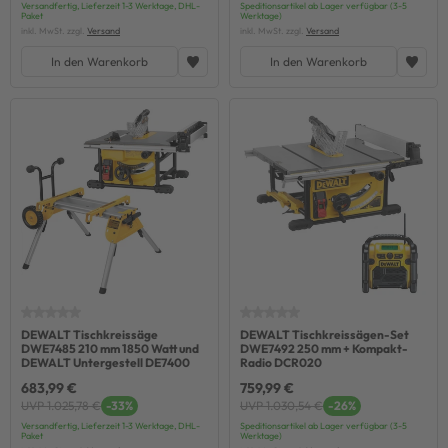
Versandfertig, Lieferzeit 1-3 Werktage, DHL-
Speditionsartikel ab Lager verfügbar (3-5
Paket
Werktage)
inkl. MwSt. zzgl.
Versand
inkl. MwSt. zzgl.
Versand
In den Warenkorb
In den Warenkorb
DEWALT Tischkreissäge
DEWALT Tischkreissägen-Set
DWE7485 210 mm 1850 Watt und
DWE7492 250 mm + Kompakt-
DEWALT Untergestell DE7400
Radio DCR020
683,99 €
759,99 €
UVP 1.025,78 €
-33%
UVP 1.030,54 €
-26%
Versandfertig, Lieferzeit 1-3 Werktage, DHL-
Speditionsartikel ab Lager verfügbar (3-5
Paket
Werktage)