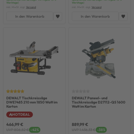
Werktage)
Werktage)
inkl. MwSt. zzgl.
Versand
inkl. MwSt. zzgl.
Versand
In den Warenkorb
In den Warenkorb
DEWALT Tischkreissäge
DEWALT Paneel- und
DWE7485 210 mm 1850 Watt im
Tischkreissäge D27112-QS 1600
Karton
Watt im Karton
HOTDEAL
466,99 €
889,99 €
UVP 806,82 €
-42%
UVP 1.436,33 €
-38%