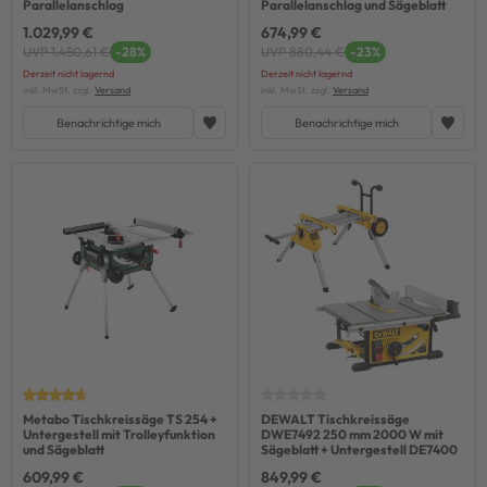
Parallelanschlag
Parallelanschlag und Sägeblatt
1.029,99 €
674,99 €
UVP 1.450,61 €
-28%
UVP 880,44 €
-23%
Derzeit nicht lagernd
Derzeit nicht lagernd
inkl. MwSt. zzgl.
Versand
inkl. MwSt. zzgl.
Versand
Benachrichtige mich
Benachrichtige mich
Metabo Tischkreissäge TS 254 +
DEWALT Tischkreissäge
Untergestell mit Trolleyfunktion
DWE7492 250 mm 2000 W mit
und Sägeblatt
Sägeblatt + Untergestell DE7400
609,99 €
849,99 €