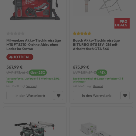
Milwaukee Akku-Tischkreissäge
Bosch Akku-Tischkreissäge
M18 FTS210-0 ohne Akku ohne
BITURBO GTS 18V-216 mit
Lader im Karton
Arbeitstisch GTA 560
HOTDEAL
567,99 €
675,99 €
UVP 873,46 €
über 25%
UVP 1.154,54 €
-41%
Versandfertig, Lieferzeit 1-3 Werktage, DHL-
Speditionsartikel ab Lager verfügbar (3-5
Paket
Werktage)
inkl. MwSt. zzgl.
Versand
inkl. MwSt. zzgl.
Versand
In den Warenkorb
In den Warenkorb