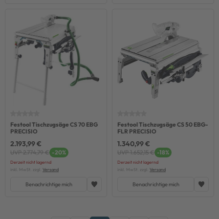
Festool Tischzugsäge CS 70 EBG
Festool Tischzugsäge CS 50 EBG-
PRECISIO
FLR PRECISIO
2.193,99 €
1.340,99 €
UVP 2.774,79 €
-20%
UVP 1.652,15 €
-18%
Derzeit nicht lagernd
Derzeit nicht lagernd
inkl. MwSt. zzgl.
Versand
inkl. MwSt. zzgl.
Versand
Benachrichtige mich
Benachrichtige mich