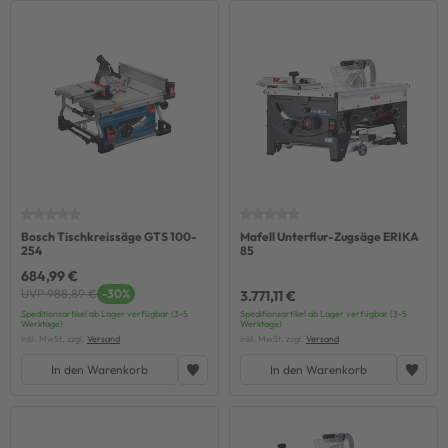
Bosch Tischkreissäge GTS 100-
Mafell Unterflur-Zugsäge ERIKA
254
85
684,99 €
UVP 988,89 €
-30%
3.771,11 €
Speditionsartikel ab Lager verfügbar (3-5
Speditionsartikel ab Lager verfügbar (3-5
Werktage)
Werktage)
inkl. MwSt. zzgl.
Versand
inkl. MwSt. zzgl.
Versand
In den Warenkorb
In den Warenkorb