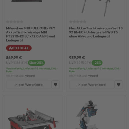
Milwaukee M18 FUEL ONE-KEY
Flex Akku-Tischkreissäge-Set TS
Akku-Tischkreissäge M18
92 18-EC + Untergestell WB TS
FTS210-121B, 1x 12,0 Ah FB und
ohne Akku und Ladegerät
Ladegerät
HOTDEAL
869,99 €
939,99 €
UVP 1.188,81 €
über 25%
UVP 1.235,22 €
-23%
Versandfertig, Lieferzeit 1-3 Werktage, DHL-
Versandfertig, Lieferzeit 1-3 Werktage, DHL-
Paket
Paket
inkl. MwSt. zzgl.
Versand
inkl. MwSt. zzgl.
Versand
In den Warenkorb
In den Warenkorb