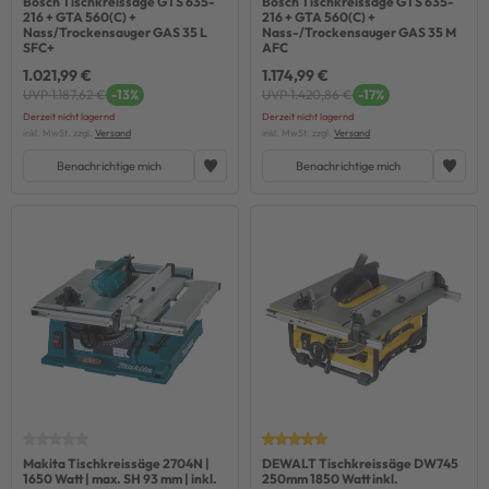
Bosch Tischkreissäge GTS 635-
Bosch Tischkreissäge GTS 635-
216 + GTA 560(C) +
216 + GTA 560(C) +
Nass/Trockensauger GAS 35 L
Nass-/Trockensauger GAS 35 M
SFC+
AFC
1.021,99 €
1.174,99 €
UVP 1.187,62 €
-13%
UVP 1.420,86 €
-17%
Derzeit nicht lagernd
Derzeit nicht lagernd
inkl. MwSt. zzgl.
Versand
inkl. MwSt. zzgl.
Versand
Benachrichtige mich
Benachrichtige mich
Makita Tischkreissäge 2704N |
DEWALT Tischkreissäge DW745
1650 Watt | max. SH 93 mm | inkl.
250mm 1850 Watt inkl.