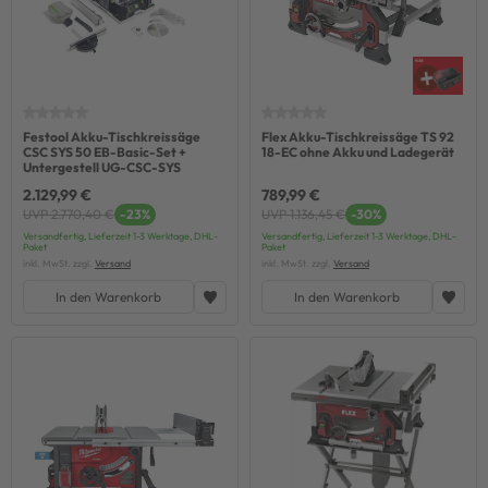
Festool Akku-Tischkreissäge
Flex Akku-Tischkreissäge TS 92
CSC SYS 50 EB-Basic-Set +
18-EC ohne Akku und Ladegerät
Untergestell UG-CSC-SYS
2.129,99 €
789,99 €
UVP 2.770,40 €
-23%
UVP 1.136,45 €
-30%
Versandfertig, Lieferzeit 1-3 Werktage, DHL-
Versandfertig, Lieferzeit 1-3 Werktage, DHL-
Paket
Paket
inkl. MwSt. zzgl.
Versand
inkl. MwSt. zzgl.
Versand
In den Warenkorb
In den Warenkorb