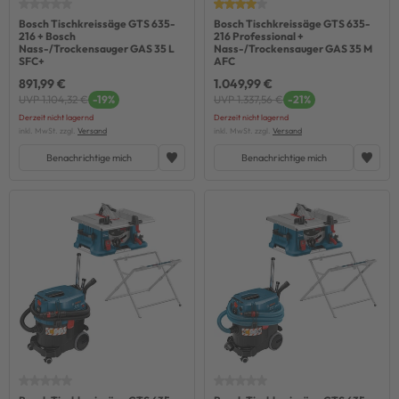
Bosch Tischkreissäge GTS 635-
Bosch Tischkreissäge GTS 635-
216 + Bosch
216 Professional +
Nass-/Trockensauger GAS 35 L
Nass-/Trockensauger GAS 35 M
SFC+
AFC
891,99 €
1.049,99 €
UVP 1.104,32 €
-19%
UVP 1.337,56 €
-21%
Derzeit nicht lagernd
Derzeit nicht lagernd
inkl. MwSt. zzgl.
Versand
inkl. MwSt. zzgl.
Versand
Benachrichtige mich
Benachrichtige mich