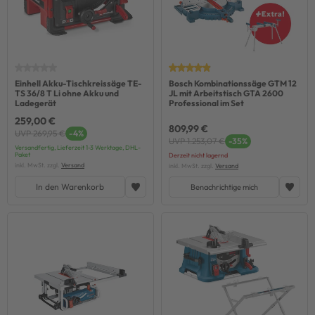
Einhell Akku-Tischkreissäge TE-
Bosch Kombinationssäge GTM 12
TS 36/8 T Li ohne Akku und
JL mit Arbeitstisch GTA 2600
Ladegerät
Professional im Set
259,00 €
809,99 €
UVP 269,95 €
-4%
UVP 1.253,07 €
-35%
Versandfertig, Lieferzeit 1-3 Werktage, DHL-
Paket
Derzeit nicht lagernd
inkl. MwSt. zzgl.
Versand
inkl. MwSt. zzgl.
Versand
In den Warenkorb
Benachrichtige mich