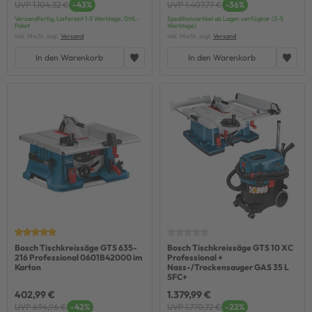
UVP 1.104,32 €
-43%
UVP 1.407,77 €
-36%
Versandfertig, Lieferzeit 1-3 Werktage, DHL-
Speditionsartikel ab Lager verfügbar (3-5
Paket
Werktage)
inkl. MwSt. zzgl.
Versand
inkl. MwSt. zzgl.
Versand
In den Warenkorb
In den Warenkorb
Bosch Tischkreissäge GTS 635-
Bosch Tischkreissäge GTS 10 XC
216 Professional 0601B42000 im
Professional +
Karton
Nass-/Trockensauger GAS 35 L
SFC+
402,99 €
1.379,99 €
UVP 694,96 €
-42%
UVP 1.770,72 €
-22%