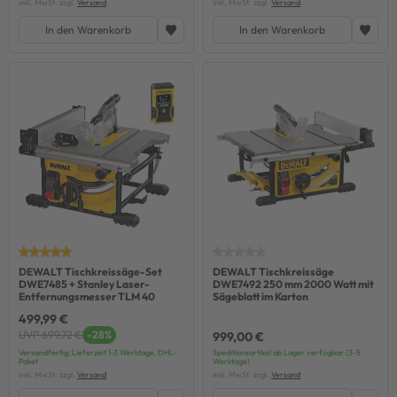
inkl. MwSt. zzgl.
Versand
inkl. MwSt. zzgl.
Versand
In den Warenkorb
In den Warenkorb
DEWALT Tischkreissäge-Set
DEWALT Tischkreissäge
DWE7485 + Stanley Laser-
DWE7492 250 mm 2000 Watt mit
Entfernungsmesser TLM 40
Sägeblatt im Karton
499,99 €
UVP 699,72 €
-28%
999,00 €
Versandfertig, Lieferzeit 1-3 Werktage, DHL-
Speditionsartikel ab Lager verfügbar (3-5
Paket
Werktage)
inkl. MwSt. zzgl.
Versand
inkl. MwSt. zzgl.
Versand