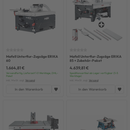
Mafell Unterflur-Zugsäge ERIKA
Mafell Unterflur-Zugsäge ERIKA
60
85 + Zubehör-Paket
1.664,81 €
4.639,81 €
Versandfertig, Lieferzeit 1-3 Werktage, DHL-
Speditionsartikel ab Lager verfügbar (3-5
Paket
Werktage)
inkl. MwSt. zzgl.
Versand
inkl. MwSt. zzgl.
Versand
In den Warenkorb
In den Warenkorb