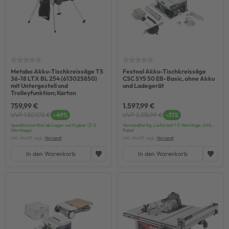
Metabo Akku-Tischkreissäge TS
Festool Akku-Tischkreissäge
36-18 LTX BL 254 (613025850)
CSC SYS 50 EB-Basic, ohne Akku
mit Untergestell und
und Ladegerät
Trolleyfunktion; Karton
759,99 €
1.597,99 €
UVP 1.507,73 €
-49%
UVP 2.315,99 €
-31%
Speditionsartikel ab Lager verfügbar (3-5
Versandfertig, Lieferzeit 1-3 Werktage, DHL-
Werktage)
Paket
inkl. MwSt. zzgl.
Versand
inkl. MwSt. zzgl.
Versand
In den Warenkorb
In den Warenkorb