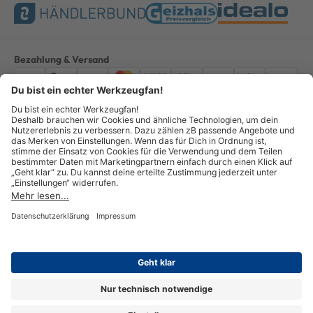
Bezahlung & Versand
Impressum
AGB
Datenschutz
Widerruf
Vertrag widerrufen
Alle Preise verstehen sich inkl. ges. MwSt. *Kostenloser Versand innerhalb
Deutschlands, bei Bestellungen ab 100,00 Euro.
© Copyright 2026 GOTOOLS GmbH - Alle Rechte vorbehalten. powered by
createyourtemplate