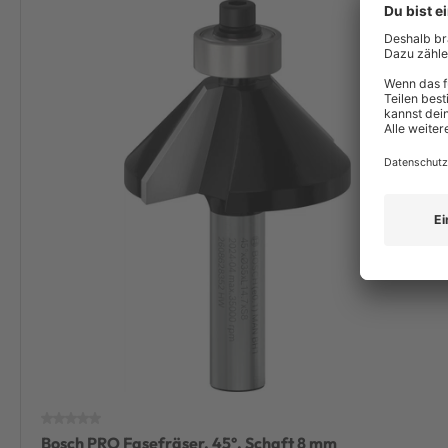
Bosch PRO Fasefräser, 45°, Schaft 8 mm