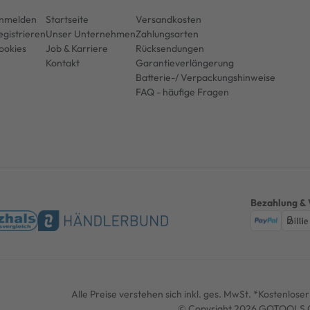
nmelden
Startseite
Versandkosten
egistrieren
Unser Unternehmen
Zahlungsarten
ookies
Job & Karriere
Rücksendungen
Kontakt
Garantieverlängerung
Batterie-/ Verpackungshinweise
FAQ - häufige Fragen
Bezahlung & 
Alle Preise verstehen sich inkl. ges. MwSt. *Kostenlos
© Copyright 2026 GOTOOLS G