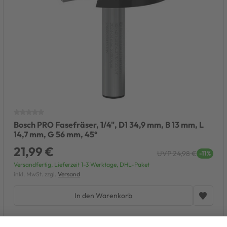
Bosch PRO Fasefräser, 1/4", D1 34,9 mm, B 13 mm, L
14,7 mm, G 56 mm, 45°
21,99 €
UVP 24,98 €
-11%
Versandfertig, Lieferzeit 1-3 Werktage, DHL-Paket
inkl. MwSt. zzgl.
Versand
In den Warenkorb