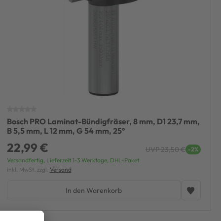
Bosch PRO Laminat-Bündigfräser, 8 mm, D1 23,7 mm,
B 5,5 mm, L 12 mm, G 54 mm, 25°
22,99 €
UVP 23,50 €
-2%
Versandfertig, Lieferzeit 1-3 Werktage, DHL-Paket
inkl. MwSt. zzgl.
Versand
In den Warenkorb