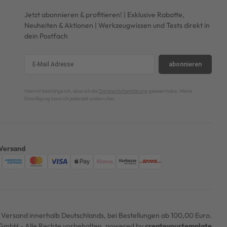
Jetzt abonnieren & profitieren! | Exklusive Rabatte,
Neuheiten & Aktionen | Werkzeugwissen und Tests direkt in
dein Postfach
abonnieren
Hiermit bestätige ich, dass ich die
Datenschutzerklärung
gelesen habe. Meine
Einwilligung kann ich jederzeit widerrufen.
Versand
er Versand innerhalb Deutschlands, bei Bestellungen ab 100,00 Euro.
mbH - Alle Rechte vorbehalten. powered by
createyourtemplate