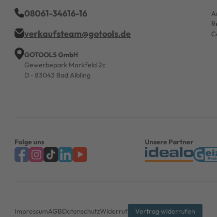
08061-34616-16
A
R
verkaufsteam@gotools.de
C
GOTOOLS GmbH
Gewerbepark Markfeld 2c
D - 83043 Bad Aibling
Folge uns
Unsere Partner
Impressum
AGB
Datenschutz
Widerruf
Vertrag widerrufen