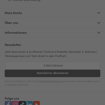
Mein Konto
Über uns
Informationen
Newsletter
Jetzt abonnieren & profitieren! | Exklusive Rabatte, Neuheiten & Aktionen |
Werkzeugwissen und Tests direkt in dein Postfach
Newsletter
abonnieren
Hiermit bestätige ich, dass ich die
Datenschutzerklärung
gelesen habe. Meine Einwilligung kann
ich jederzeit widerrufen.
Folge uns