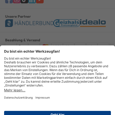
Unsere Partner
Bezahlung & Versand
Impressum
AGB
Datenschutz
Widerruf
Vertrag widerrufen
Alle Preise verstehen sich inkl. ges. MwSt. *Kostenloser Versand innerhalb
Deutschlands, bei Bestellungen ab 100,00 Euro.
© Copyright 2026 GOTOOLS GmbH - Alle Rechte vorbehalten. powered by
createyourtemplate