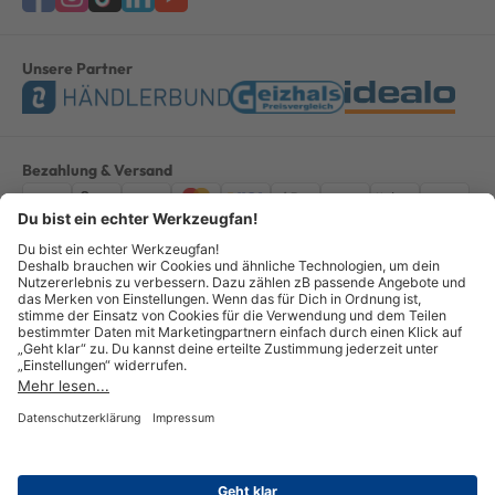
Unsere Partner
Bezahlung & Versand
Impressum
AGB
Datenschutz
Widerruf
Vertrag widerrufen
Alle Preise verstehen sich inkl. ges. MwSt. *Kostenloser Versand innerhalb
Deutschlands, bei Bestellungen ab 100,00 Euro.
© Copyright 2026 GOTOOLS GmbH - Alle Rechte vorbehalten. powered by
createyourtemplate