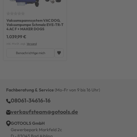
Vakuumspannsystem VAC DOG,
Vakuumpumpe Schmalz EVE-TR-T
4 AC F + MAKER DOGS
1.039,99 €
inkl. MwSt. zzgl.
Versand
Benachrichtige mich
Fachberatung & Service
(Mo-Fr von 9 bis 16 Uhr)
08061-34616-16
verkaufsteam@gotools.de
GOTOOLS GmbH
Gewerbepark Markfeld 2c
D - 83043 Bad Aibling