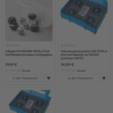
Adapterkit MAKER-DOG, 4 Stck
Vakuumspannsystem VAC DOG, 4
mit Rändelschrauben im Klappbox
Stck mit Zubehör im TANOS
Systainer (M137)
39,99 €
347,99 €
inkl. MwSt. zzgl.
Versand
inkl. MwSt. zzgl.
Versand
In den Warenkorb
In den Warenkorb