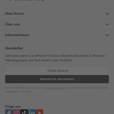
Mein Konto
Über uns
Informationen
Newsletter
Jetzt abonnieren & profitieren! | Exklusive Rabatte, Neuheiten & Aktionen |
Werkzeugwissen und Tests direkt in dein Postfach
Newsletter
abonnieren
Hiermit bestätige ich, dass ich die
Datenschutzerklärung
gelesen habe. Meine Einwilligung kann
ich jederzeit widerrufen.
Folge uns