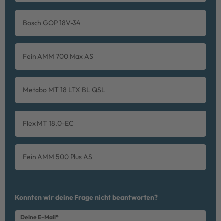
Bosch GOP 18V-34
Fein AMM 700 Max AS
Metabo MT 18 LTX BL QSL
Flex MT 18.0-EC
Fein AMM 500 Plus AS
Ceres::Template.mailFormHoneypotLabel
Konnten wir deine Frage nicht beantworten?
Deine E-Mail*