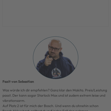
FÜR DIESES GERÄT VOTEN
FÜR DIES
JETZT KAUFEN
JET
Fazit von Sebastian
Was würde ich dir empfehlen? Ganz klar den Makita. Preis/Leistung
passt. Der kann sogar Starlock Max und ist zudem extrem leise und
vibrationsarm.
Auf Platz 2 ist für mich der Bosch. Und wenn du ohnehin schon