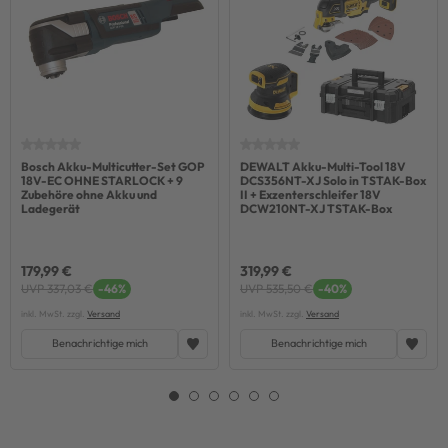
Bosch Akku-Multicutter-Set GOP
DEWALT Akku-Multi-Tool 18V
18V-EC OHNE STARLOCK + 9
DCS356NT-XJ Solo in TSTAK-Box
Zubehöre ohne Akku und
II + Exzenterschleifer 18V
Ladegerät
DCW210NT-XJ TSTAK-Box
179,99 €
319,99 €
UVP 337,03 €
-46%
UVP 535,50 €
-40%
inkl. MwSt. zzgl.
Versand
inkl. MwSt. zzgl.
Versand
Benachrichtige mich
Benachrichtige mich