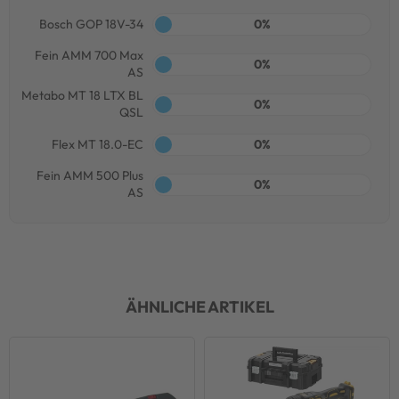
Bosch GOP 18V-34
0%
Fein AMM 700 Max
0%
AS
Metabo MT 18 LTX BL
0%
QSL
Flex MT 18.0-EC
0%
Fein AMM 500 Plus
0%
AS
ÄHNLICHE ARTIKEL