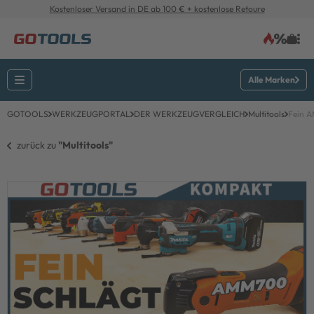
Kostenloser Versand in DE ab 100 € + kostenlose Retoure
Alle Marken
GOTOOLS
WERKZEUGPORTAL
DER WERKZEUGVERGLEICH
Multitools
Fein A
zurück zu 
"Multitools"