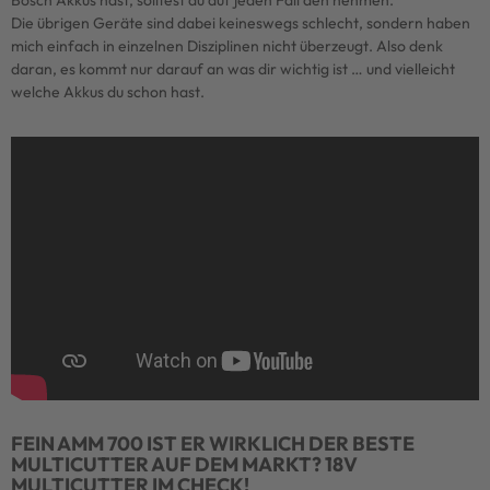
Bosch Akkus hast, solltest du auf jeden Fall den nehmen.
Die übrigen Geräte sind dabei keineswegs schlecht, sondern haben
mich einfach in einzelnen Disziplinen nicht überzeugt. Also denk
daran, es kommt nur darauf an was dir wichtig ist … und vielleicht
welche Akkus du schon hast.
FEIN AMM 700 IST ER WIRKLICH DER BESTE
MULTICUTTER AUF DEM MARKT? 18V
MULTICUTTER IM CHECK!