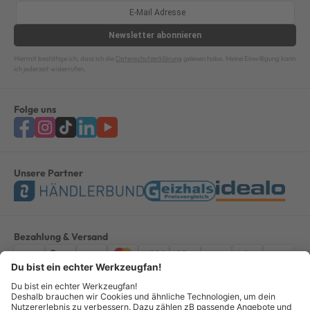
Newsletter
abonnieren
Hiermit bestätige ich, dass ich die
Datenschutzerklärung
gelesen habe. Meine Einwilligung kann
ich jederzeit widerrufen.
Folge uns
Unsere Partner
Bezahlung & Versand