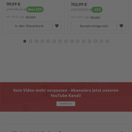
119,99 €
702,99 €
UVP 175,41 €
über 25%
UVP 937,72 €
-25%
inkl. MwSt. zzgl.
Versand
inkl. MwSt. zzgl.
Versand
In den Warenkorb
Benachrichtige mich