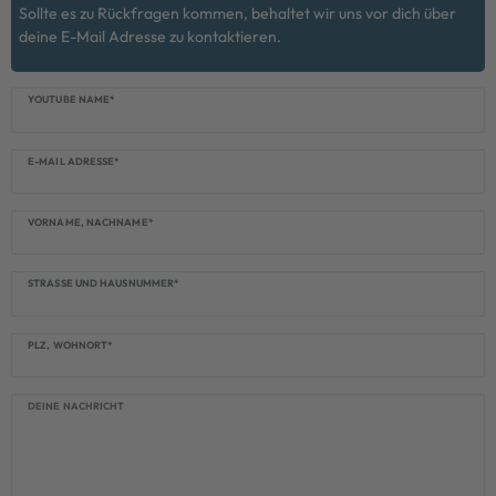
Sollte es zu Rückfragen kommen, behaltet wir uns vor dich über
deine E-Mail Adresse zu kontaktieren.
eres::Template.mailFormHoneypotLabel
YOUTUBE NAME*
E-MAIL ADRESSE*
VORNAME, NACHNAME*
STRASSE UND HAUSNUMMER*
PLZ, WOHNORT*
DEINE NACHRICHT