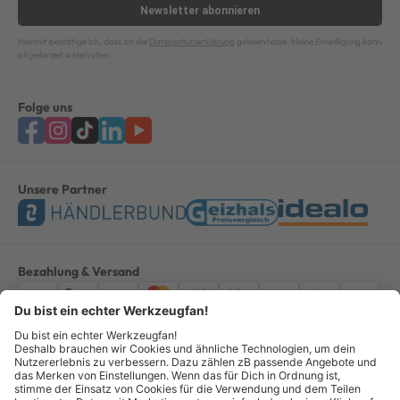
Newsletter
abonnieren
Hiermit bestätige ich, dass ich die
Datenschutzerklärung
gelesen habe. Meine Einwilligung kann
ich jederzeit widerrufen.
Folge uns
Unsere Partner
Bezahlung & Versand
Impressum
AGB
Datenschutz
Widerruf
Vertrag widerrufen
Alle Preise verstehen sich inkl. ges. MwSt. *Kostenloser Versand innerhalb