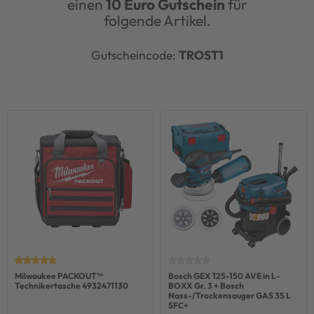
einen
10 Euro Gutschein
für
folgende Artikel.
Gutscheincode:
TROST1
Milwaukee PACKOUT™
Bosch GEX 125-150 AVE in L-
Technikertasche 4932471130
BOXX Gr. 3 + Bosch
Nass-/Trockensauger GAS 35 L
SFC+