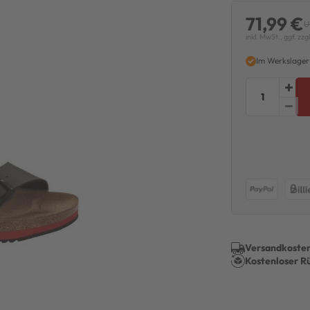
71,99 €
U
inkl. MwSt., ggf. zzg
Im Werkslager
Versandkosten
Kostenloser R