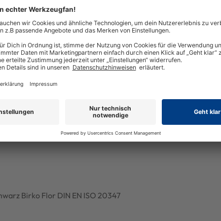
t schmalem Fußbett Gr. 41-46 sind
chwarz Birko Flor DIN EN ISO 20347