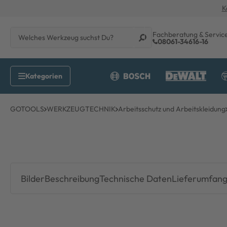
K
Fachberatung & Servic
08061-34616-16
GOTOOLS
WERKZEUGTECHNIK
Arbeitsschutz und Arbeitskleidung
Bilder
Beschreibung
Technische Daten
Lieferumfan