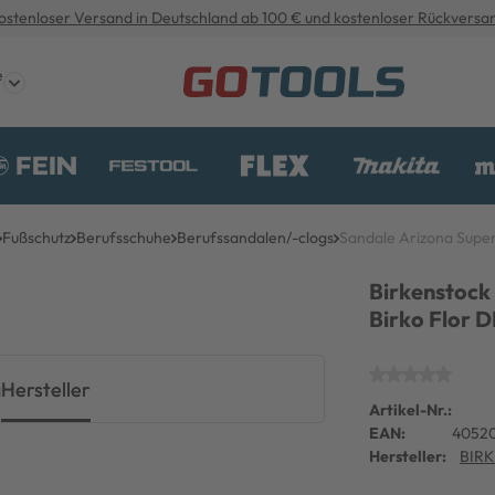
ostenloser Versand in Deutschland ab 100 € und kostenloser Rückversa
e
Fußschutz
Berufsschuhe
Berufssandalen/-clogs
Sandale Arizona Sup
Birkenstock
Birko Flor 
g
Hersteller
Artikel-Nr.:
EAN:
4052
Hersteller:
BIR