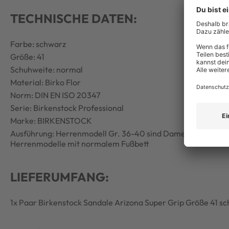
TECHNISCHE DATEN:
Farbe: schwarz
Größe: 41
Schuhweite: normal
Material: Birko Flor
Norm: DIN EN ISO 20347
Serie: Birkenstock Professional
Marke: BIRKENSTOCK
Ausführung: Herrenmodell Gr. 36-40 sind Damenmodelle mi
Herrenmodelle mit normalem Fußbett
LIEFERUMFANG:
1x Paar Birkenstock Sandale Arizona Super Grip Größe 41 s