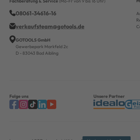
M
Fachberatung & Service
(Mo-Fr von 9 bis 16 Uhr)
08061-34616-16
A
R
verkaufsteam@gotools.de
C
GOTOOLS GmbH
Gewerbepark Markfeld 2c
D - 83043 Bad Aibling
Folge uns
Unsere Partner