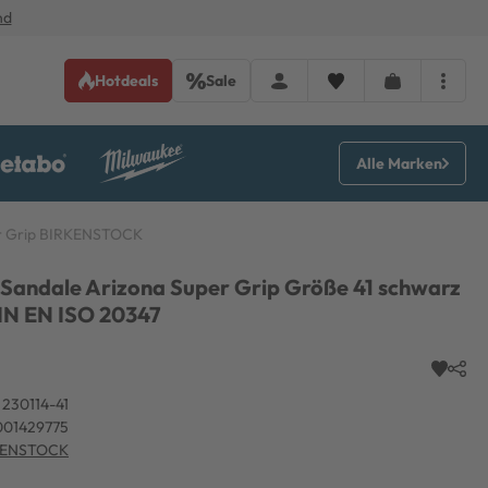
nd
Hotdeals
Sale
Alle Marken
er Grip BIRKENSTOCK
 Sandale Arizona Super Grip Größe 41 schwarz
DIN EN ISO 20347
230114-41
001429775
KENSTOCK