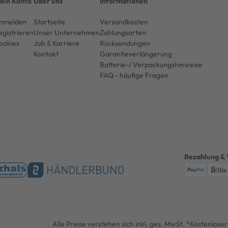
ein Konto
Über uns
Informationen
nmelden
Startseite
Versandkosten
egistrieren
Unser Unternehmen
Zahlungsarten
ookies
Job & Karriere
Rücksendungen
Kontakt
Garantieverlängerung
Batterie-/ Verpackungshinweise
FAQ - häufige Fragen
Bezahlung & 
Alle Preise verstehen sich inkl. ges. MwSt. *Kostenlos