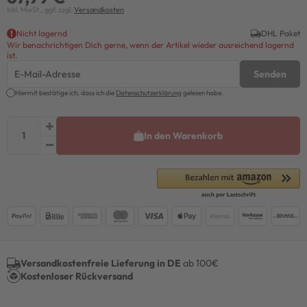
inkl. MwSt., ggf. zzgl.
Versandkosten
Nicht lagernd
DHL Paket
Wir benachrichtigen Dich gerne, wenn der Artikel wieder ausreichend lagernd
ist.
Senden
Hiermit bestätige ich, dass ich die
Daten­schutz­erklärung
gelesen habe.
In den Warenkorb
Versandkostenfreie Lieferung in DE
ab 100€
Kostenloser Rückversand