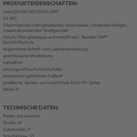
PRODUKTEIGENSCHAFTEN:
nach DIN EN ISO 20345:2011
S3 SRC
Obermaterial: hydrophobiertes Veloursleder / strapazierfähiges,
wasserabweisendes Textilgewebe
Schutz: Fiberglaskappe und metallfreier, flexibler FAP®
Durchtrittschutz
angenehme Schaft- und Laschenpolsterung
geschlossene Staublasche
metallfrei
atmungsaktives Funktionsfutter
anatomisch geformtes Fußbett
profilierte, abrieb- und rutschfeste DUO-PU-Sohle
Weite 11
TECHNISCHE DATEN:
Farbe: schwarz/rot
Größe: 41
Schuhweite: 11
Schutzklasse: S3