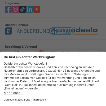
Folge uns
Unsere Partner
Bezahlung & Versand
Impressum
AGB
Datenschutz
Widerruf
Vertrag widerrufen
Alle Preise verstehen sich inkl. ges. MwSt. *Kostenloser Versand innerhalb
Deutschlands, bei Bestellungen ab 100,00 Euro.
© Copyright 2026 GOTOOLS GmbH - Alle Rechte vorbehalten. powered by
createyourtemplate