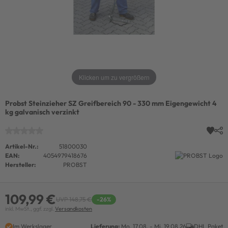
Klicken um zu vergrößern
Probst Steinzieher SZ Greifbereich 90 - 330 mm Eigengewicht 4
kg galvanisch verzinkt
Artikel-Nr.:
51800030
EAN:
4054979418676
Hersteller:
PROBST
109,99 €
UVP 148,75 €
-26%
inkl. MwSt., ggf. zzgl.
Versandkosten
Im Werkslager
Lieferung:
Mo. 17.08. - Mi. 19.08.26
DHL Paket