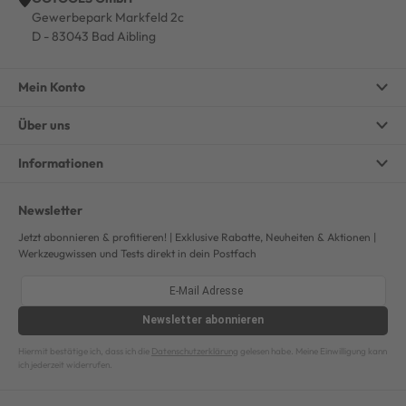
Gewerbepark Markfeld 2c
D - 83043 Bad Aibling
Mein Konto
Über uns
Informationen
Newsletter
Jetzt abonnieren & profitieren! | Exklusive Rabatte, Neuheiten & Aktionen |
Werkzeugwissen und Tests direkt in dein Postfach
Newsletter
abonnieren
Hiermit bestätige ich, dass ich die
Datenschutzerklärung
gelesen habe. Meine Einwilligung kann
ich jederzeit widerrufen.