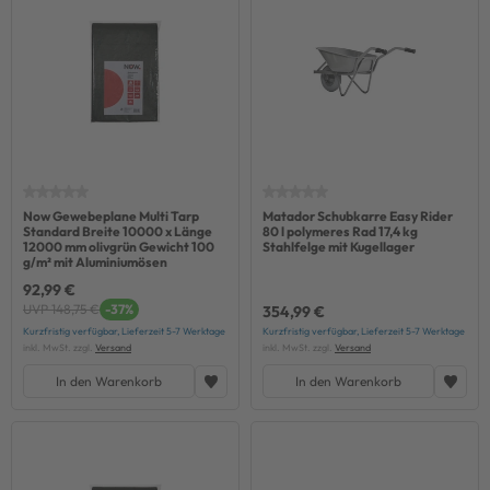
Now Gewebeplane Multi Tarp
Matador Schubkarre Easy Rider
Standard Breite 10000 x Länge
80 l polymeres Rad 17,4 kg
12000 mm olivgrün Gewicht 100
Stahlfelge mit Kugellager
g/m² mit Aluminiumösen
92,99 €
UVP 148,75 €
-37%
354,99 €
Kurzfristig verfügbar, Lieferzeit 5-7 Werktage
Kurzfristig verfügbar, Lieferzeit 5-7 Werktage
inkl. MwSt. zzgl.
Versand
inkl. MwSt. zzgl.
Versand
In den Warenkorb
In den Warenkorb