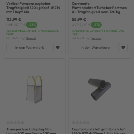
Veribor Pumpensaugheber
Carrymate
Tragfähigkeit 120 kg Kopf-Ø 214
Plattenrichter/Türheber Portman
mm 1 Kopf Alu
XL Tragfähigkeit max. 120 kg
113,99 €
58,99 €
UVP 201,11 €
-43%
UVP 74,91 €
-21%
Versandfertig, Lieferzeit 1-3 Werktage, DHL-
Versandfertig, Lieferzeit 1-3 Werktage, DHL-
Paket
Paket
inkl. MwSt. zzgl.
Versand
inkl. MwSt. zzgl.
Versand
In den Warenkorb
In den Warenkorb
Transportsack Big Bag Mini
Capito Kunststoffgriff Kunststoff
Länge 300 mm Breite 300 mm
L140xB70xH35mm f. Schubkarre