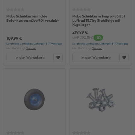
Müba Schubkarrenmulde
Müba Schubkarre Fagro F85 85 l
Betonkarren müba 90 l verzinkt
Luftrad 18,7 kg Stahlfelge mit
Kugellager
219,99 €
UVP 220,15 €
-0%
109,99 €
Kurzfristig verfügbar, Lieferzeit 5-7 Werktage
Kurzfristig verfügbar, Lieferzeit 5-7 Werktage
inkl. MwSt. zzgl.
Versand
inkl. MwSt. zzgl.
Versand
In den Warenkorb
In den Warenkorb