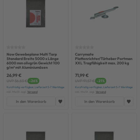
Now Gewebeplane Multi Tarp
Carrymate
Standard Breite 5000 x Länge
Plattenrichter/Türheber Portman
6000 mm olivgrün Gewicht 100
XXL Tragfähigkeit max. 200 kg
g/m² mit Aluminiumösen
26,99 €
71,99 €
UVP 36,83 €
-26%
UVP 91,57 €
-21%
Kurzfristig verfügbar, Lieferzeit 5-7 Werktage
Kurzfristig verfügbar, Lieferzeit 5-7 Werktage
inkl. MwSt. zzgl.
Versand
inkl. MwSt. zzgl.
Versand
In den Warenkorb
In den Warenkorb