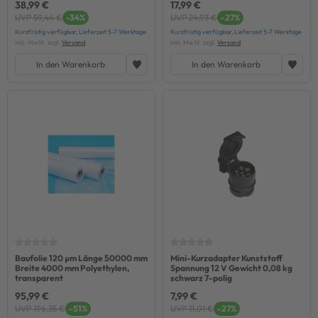
38,99 €
17,99 €
UVP 59,44 €
-34%
UVP 24,93 €
-27%
Kurzfristig verfügbar, Lieferzeit 5-7 Werktage
Kurzfristig verfügbar, Lieferzeit 5-7 Werktage
inkl. MwSt. zzgl.
Versand
inkl. MwSt. zzgl.
Versand
In den Warenkorb
In den Warenkorb
Baufolie 120 µm Länge 50000 mm
Mini-Kurzadapter Kunststoff
Breite 4000 mm Polyethylen,
Spannung 12 V Gewicht 0,08 kg
transparent
schwarz 7-polig
95,99 €
7,99 €
UVP 196,35 €
-51%
UVP 11,01 €
-27%