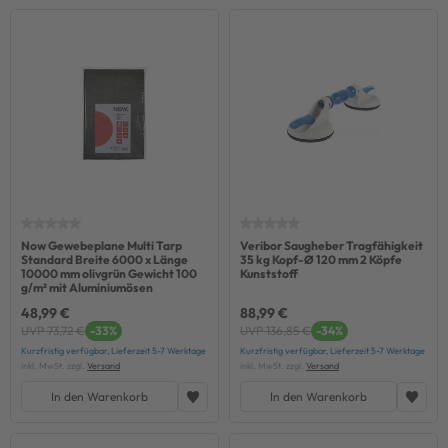
Now Gewebeplane Multi Tarp
Veribor Saugheber Tragfähigkeit
Standard Breite 6000 x Länge
35 kg Kopf-Ø 120 mm 2 Köpfe
10000 mm olivgrün Gewicht 100
Kunststoff
g/m² mit Aluminiumösen
48,99 €
88,99 €
UVP 73,72 €
-33%
UVP 136,85 €
-34%
Kurzfristig verfügbar, Lieferzeit 5-7 Werktage
Kurzfristig verfügbar, Lieferzeit 5-7 Werktage
inkl. MwSt. zzgl.
Versand
inkl. MwSt. zzgl.
Versand
In den Warenkorb
In den Warenkorb