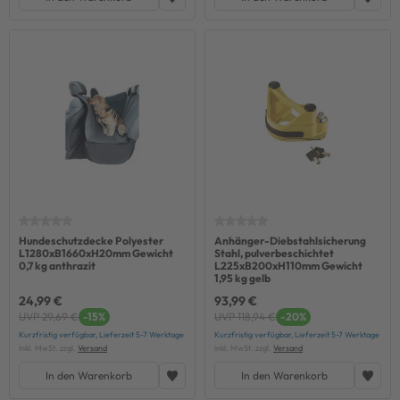
Hundeschutzdecke Polyester
Anhänger-Diebstahlsicherung
L1280xB1660xH20mm Gewicht
Stahl, pulverbeschichtet
0,7 kg anthrazit
L225xB200xH110mm Gewicht
1,95 kg gelb
24,99 €
93,99 €
UVP 29,69 €
-15%
UVP 118,94 €
-20%
Kurzfristig verfügbar, Lieferzeit 5-7 Werktage
Kurzfristig verfügbar, Lieferzeit 5-7 Werktage
inkl. MwSt. zzgl.
Versand
inkl. MwSt. zzgl.
Versand
In den Warenkorb
In den Warenkorb