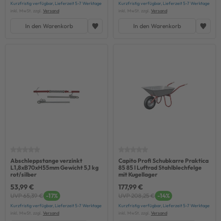
Kurzfristig verfügbar, Lieferzeit 5-7 Werktage
Kurzfristig verfügbar, Lieferzeit 5-7 Werktage
inkl. MwSt. zzgl.
Versand
inkl. MwSt. zzgl.
Versand
In den Warenkorb
In den Warenkorb
Abschleppstange verzinkt
Capito Profi Schubkarre Praktica
L1,8xB70xH55mm Gewicht 5,1 kg
85 85 l Luftrad Stahlblechfelge
rot/silber
mit Kugellager
53,99 €
177,99 €
UVP 65,39 €
-17%
UVP 208,25 €
-14%
Kurzfristig verfügbar, Lieferzeit 5-7 Werktage
Kurzfristig verfügbar, Lieferzeit 5-7 Werktage
inkl. MwSt. zzgl.
Versand
inkl. MwSt. zzgl.
Versand