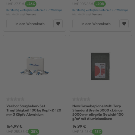
UVP 27,31 €
-26%
UVP 105,85 €
-20%
Kurzfristig verfügbar, Lieferzeit 5-7 Werktage
Kurzfristig verfügbar, Lieferzeit 5-7 Werktage
inkl. MwSt. zzgl.
Versand
inkl. MwSt. zzgl.
Versand
In den Warenkorb
In den Warenkorb
Veribor Saugheber-Set
Now Gewebeplane Multi Tarp
Tragfähigkeit 100 kg Kopf-Ø 120
Standard Breite 3000 x Länge
mm 3 Köpfe Aluminium
5000 mm olivgrün Gewicht 100
g/m² mit Aluminiumösen
164,99 €
14,99 €
UVP 255,85 €
-35%
UVP 18,45 €
-18%