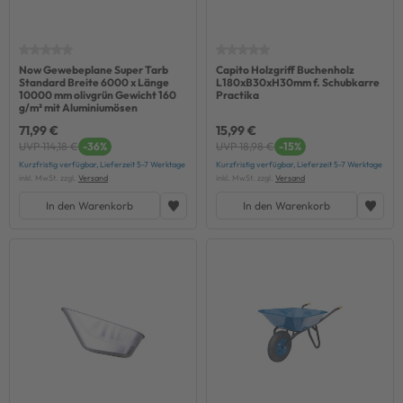
Now Gewebeplane Super Tarb
Capito Holzgriff Buchenholz
Standard Breite 6000 x Länge
L180xB30xH30mm f. Schubkarre
10000 mm olivgrün Gewicht 160
Practika
g/m² mit Aluminiumösen
71,99 €
15,99 €
UVP 114,18 €
-36%
UVP 18,98 €
-15%
Kurzfristig verfügbar, Lieferzeit 5-7 Werktage
Kurzfristig verfügbar, Lieferzeit 5-7 Werktage
inkl. MwSt. zzgl.
Versand
inkl. MwSt. zzgl.
Versand
In den Warenkorb
In den Warenkorb