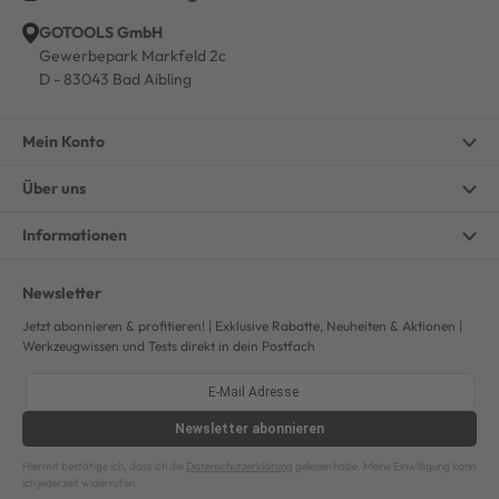
GOTOOLS GmbH
Gewerbepark Markfeld 2c
D - 83043 Bad Aibling
Mein Konto
Über uns
Informationen
Newsletter
Jetzt abonnieren & profitieren! | Exklusive Rabatte, Neuheiten & Aktionen |
Werkzeugwissen und Tests direkt in dein Postfach
Newsletter
abonnieren
Hiermit bestätige ich, dass ich die
Datenschutzerklärung
gelesen habe. Meine Einwilligung kann
ich jederzeit widerrufen.