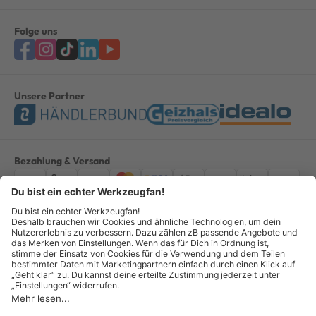
Folge uns
Unsere Partner
Bezahlung & Versand
Impressum
AGB
Datenschutz
Widerruf
Vertrag widerrufen
Alle Preise verstehen sich inkl. ges. MwSt. *Kostenloser Versand innerhalb
Deutschlands, bei Bestellungen ab 100,00 Euro.
© Copyright 2026 GOTOOLS GmbH - Alle Rechte vorbehalten. powered by
createyourtemplate