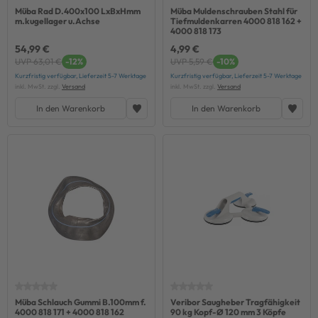
Müba Rad D.400x100 LxBxHmm
Müba Muldenschrauben Stahl für
m.kugellager u.Achse
Tiefmuldenkarren 4000 818 162 +
4000 818 173
54,99 €
4,99 €
UVP 63,01 €
-12%
UVP 5,59 €
-10%
Kurzfristig verfügbar, Lieferzeit 5-7 Werktage
Kurzfristig verfügbar, Lieferzeit 5-7 Werktage
inkl. MwSt. zzgl.
Versand
inkl. MwSt. zzgl.
Versand
In den Warenkorb
In den Warenkorb
Müba Schlauch Gummi B.100mm f.
Veribor Saugheber Tragfähigkeit
4000 818 171 + 4000 818 162
90 kg Kopf-Ø 120 mm 3 Köpfe