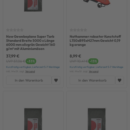
Now Gewebeplane Super Tarb
Nothammer robuster Kunststoff
Standard Breite 5000 x Länge
L150xB95xH27mm Gewicht 0,19
6000 mm olivgrün Gewicht 160
kg orange
g/m² mit Aluminiumösen
37,99 €
8,99 €
UVP 57,06 €
-33%
UVP 10,41 €
-13%
Kurzfristig verfügbar, Lieferzeit 5-7 Werktage
Kurzfristig verfügbar, Lieferzeit 5-7 Werktage
inkl. MwSt. zzgl.
Versand
inkl. MwSt. zzgl.
Versand
In den Warenkorb
In den Warenkorb