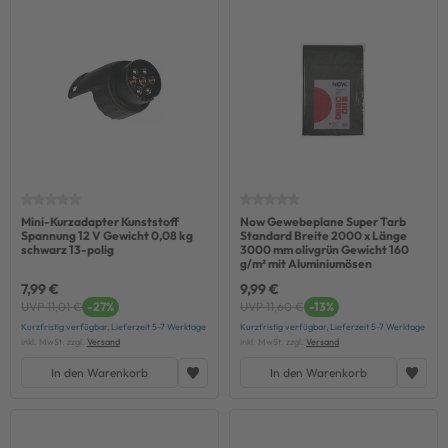
Mini-Kurzadapter Kunststoff
Now Gewebeplane Super Tarb
Spannung 12 V Gewicht 0,08 kg
Standard Breite 2000 x Länge
schwarz 13-polig
3000 mm olivgrün Gewicht 160
g/m² mit Aluminiumösen
7,99 €
9,99 €
UVP 11,01 €
-27%
UVP 11,60 €
-13%
Kurzfristig verfügbar, Lieferzeit 5-7 Werktage
Kurzfristig verfügbar, Lieferzeit 5-7 Werktage
inkl. MwSt. zzgl.
Versand
inkl. MwSt. zzgl.
Versand
In den Warenkorb
In den Warenkorb