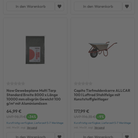
In den Warenkorb
In den Warenkorb
Now Gewebeplane Multi Tarp
Capito Tiefmuldenkarre ALLCAR
Standard Breite 8000 x Länge
100 l Luftrad Stahlfelge mit
10000 mm olivgrün Gewicht 100
Kunststoffgleitlager
g/m² mit Aluminiumösen
64,99 €
177,99 €
UVP 98,71 €
-34%
UVP 196,35 €
-9%
Kurzfristig verfügbar, Lieferzeit 5-7 Werktage
Kurzfristig verfügbar, Lieferzeit 5-7 Werktage
inkl. MwSt. zzgl.
Versand
inkl. MwSt. zzgl.
Versand
In den Warenkorb
In den Warenkorb