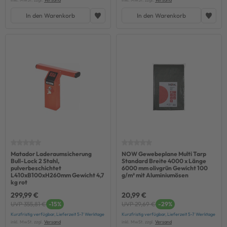
In den Warenkorb
In den Warenkorb
Matador Laderaumsicherung
NOW Gewebeplane Multi Tarp
Bull-Lock 2 Stahl,
Standard Breite 4000 x Länge
pulverbeschichtet
6000 mm olivgrün Gewicht 100
L410xB100xH260mm Gewicht 4,7
g/m² mit Aluminiumösen
kg rot
299,99 €
20,99 €
UVP 355,81 €
-15%
UVP 29,69 €
-29%
Kurzfristig verfügbar, Lieferzeit 5-7 Werktage
Kurzfristig verfügbar, Lieferzeit 5-7 Werktage
inkl. MwSt. zzgl.
Versand
inkl. MwSt. zzgl.
Versand