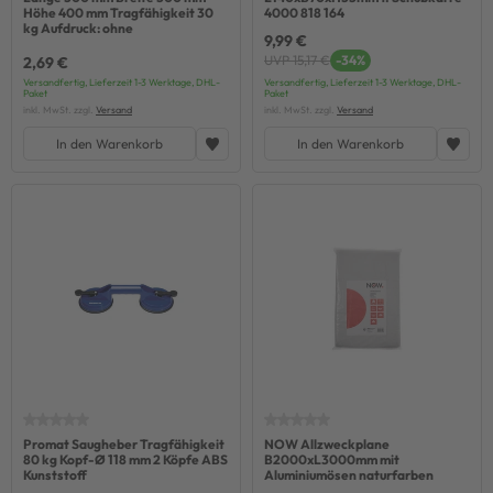
Höhe 400 mm Tragfähigkeit 30
4000 818 164
kg Aufdruck: ohne
9,99 €
UVP 15,17 €
-34%
2,69 €
Versandfertig, Lieferzeit 1-3 Werktage, DHL-
Versandfertig, Lieferzeit 1-3 Werktage, DHL-
Paket
Paket
inkl. MwSt. zzgl.
Versand
inkl. MwSt. zzgl.
Versand
In den Warenkorb
In den Warenkorb
Promat Saugheber Tragfähigkeit
NOW Allzweckplane
80 kg Kopf-Ø 118 mm 2 Köpfe ABS
B2000xL3000mm mit
Kunststoff
Aluminiumösen naturfarben