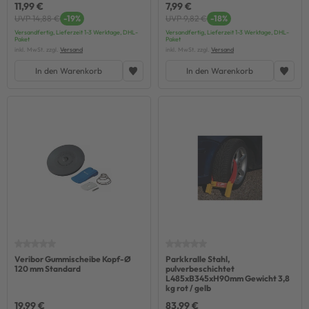
11,99 €
7,99 €
UVP 14,88 €
-19%
UVP 9,82 €
-18%
Versandfertig, Lieferzeit 1-3 Werktage, DHL-
Versandfertig, Lieferzeit 1-3 Werktage, DHL-
Paket
Paket
inkl. MwSt. zzgl.
Versand
inkl. MwSt. zzgl.
Versand
In den Warenkorb
In den Warenkorb
Veribor Gummischeibe Kopf-Ø
Parkkralle Stahl,
120 mm Standard
pulverbeschichtet
L485xB345xH90mm Gewicht 3,8
kg rot / gelb
19,99 €
83,99 €