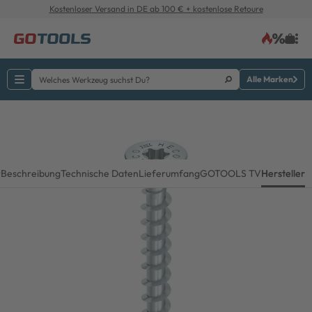
Kostenloser Versand in DE ab 100 € + kostenlose Retoure
Alle Marken
r
Beschreibung
Technische Daten
Lieferumfang
GOTOOLS TV
Hersteller