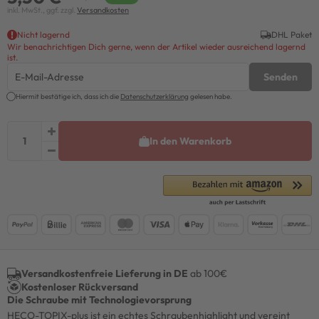
inkl. MwSt., ggf. zzgl.
Versandkosten
Nicht lagernd
DHL Paket
Wir benachrichtigen Dich gerne, wenn der Artikel wieder ausreichend lagernd
ist.
Senden
Hiermit bestätige ich, dass ich die
Daten­schutz­erklärung
gelesen habe.
In den Warenkorb
Versandkostenfreie Lieferung in DE
ab 100€
Kostenloser Rückversand
Die Schraube mit Technologievorsprung
HECO-TOPIX-plus ist ein echtes Schraubenhighlight und vereint