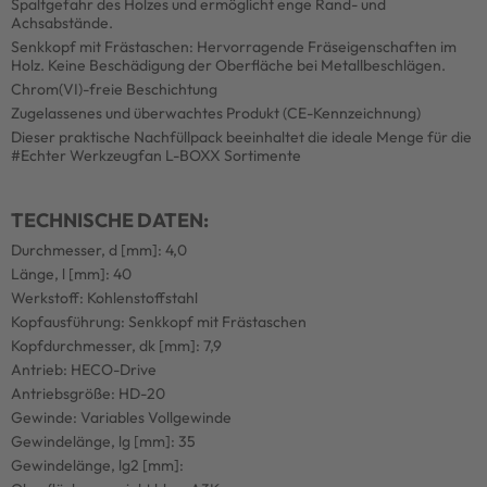
Spaltgefahr des Holzes und ermöglicht enge Rand- und
Achsabstände.
Senkkopf mit Frästaschen: Hervorragende Fräseigenschaften im
Holz. Keine Beschädigung der Oberfläche bei Metallbeschlägen.
Chrom(VI)-freie Beschichtung
Zugelassenes und überwachtes Produkt (CE-Kennzeichnung)
Dieser praktische Nachfüllpack beeinhaltet die ideale Menge für die
#Echter Werkzeugfan L-BOXX Sortimente
TECHNISCHE DATEN:
Durchmesser, d [mm]: 4,0
Länge, l [mm]: 40
Werkstoff: Kohlenstoffstahl
Kopfausführung: Senkkopf mit Frästaschen
Kopfdurchmesser, dk [mm]: 7,9
Antrieb: HECO-Drive
Antriebsgröße: HD-20
Gewinde: Variables Vollgewinde
Gewindelänge, lg [mm]: 35
Gewindelänge, lg2 [mm]: