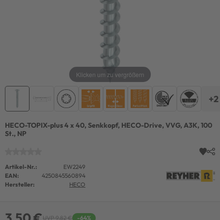
Klicken um zu vergrößern
+2
HECO-TOPIX-plus 4 x 40, Senkkopf, HECO-Drive, VVG, A3K, 100
St., NP
Artikel-Nr.:
EW2249
EAN:
4250845560894
Hersteller:
HECO
3,50 €
UVP 9,82 €
-64%