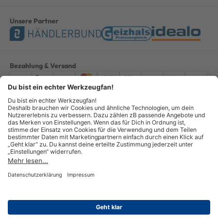
Unsere Partner
Bezahlung & Versand
Impressum
AGB
Datenschutz
Widerruf
Vertrag widerrufen
Alle Preise verstehen sich inkl. ges. MwSt. *Kostenloser Versand innerhalb
Deutschlands, bei Bestellungen ab 100,00 Euro.
© Copyright 2026 GOTOOLS GmbH - Alle Rechte vorbehalten. powered by
createyourtemplate