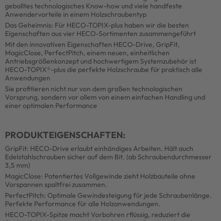
geballtes technologisches Know-how und viele handfeste
Anwendervorteile in einem Holzschraubentyp
Das Geheimnis: Für HECO-TOPIX-plus haben wir die besten
Eigenschaften aus vier HECO-Sortimenten zusammengeführt
Mit den innovativen Eigenschaften HECO-Drive, GripFit,
MagicClose, PerfectPitch, einem neuen, einheitlichen
Antriebsgrößenkonzept und hochwertigem Systemzubehör ist
HECO-TOPIX®-plus die perfekte Holzschraube für praktisch alle
Anwendungen
Sie profitieren nicht nur von dem großen technologischen
Vorsprung, sondern vor allem von einem einfachen Handling und
einer optimalen Performance
PRODUKTEIGENSCHAFTEN:
GripFit: HECO-Drive erlaubt einhändiges Arbeiten. Hält auch
Edelstahlschrauben sicher auf dem Bit. (ab Schraubendurchmesser
3,5 mm)
MagicClose: Patentiertes Vollgewinde zieht Holzbauteile ohne
Vorspannen spaltfrei zusammen.
PerfectPitch: Optimale Gewindesteigung für jede Schraubenlänge.
Perfekte Performance für alle Holzanwendungen.
HECO-TOPIX-Spitze macht Vorbohren rflüssig, reduziert die