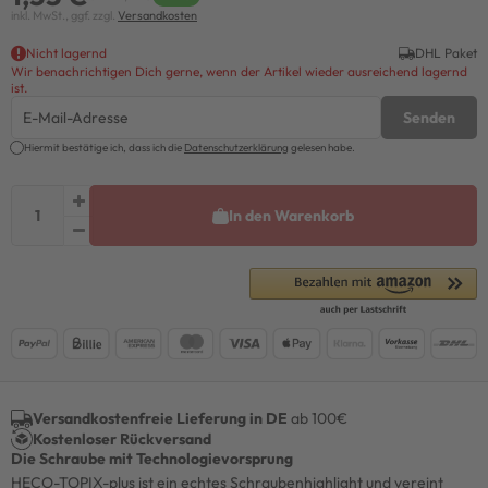
inkl. MwSt., ggf. zzgl.
Versandkosten
Nicht lagernd
DHL Paket
Wir benachrichtigen Dich gerne, wenn der Artikel wieder ausreichend lagernd
ist.
Senden
Hiermit bestätige ich, dass ich die
Daten­schutz­erklärung
gelesen habe.
In den Warenkorb
Versandkostenfreie Lieferung in DE
ab 100€
Kostenloser Rückversand
Die Schraube mit Technologievorsprung
HECO-TOPIX-plus ist ein echtes Schraubenhighlight und vereint