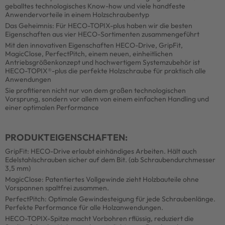
geballtes technologisches Know-how und viele handfeste
Anwendervorteile in einem Holzschraubentyp
Das Geheimnis: Für HECO-TOPIX-plus haben wir die besten
Eigenschaften aus vier HECO-Sortimenten zusammengeführt
Mit den innovativen Eigenschaften HECO-Drive, GripFit,
MagicClose, PerfectPitch, einem neuen, einheitlichen
Antriebsgrößenkonzept und hochwertigem Systemzubehör ist
HECO-TOPIX®-plus die perfekte Holzschraube für praktisch alle
Anwendungen
Sie profitieren nicht nur von dem großen technologischen
Vorsprung, sondern vor allem von einem einfachen Handling und
einer optimalen Performance
PRODUKTEIGENSCHAFTEN:
GripFit: HECO-Drive erlaubt einhändiges Arbeiten. Hält auch
Edelstahlschrauben sicher auf dem Bit. (ab Schraubendurchmesser
3,5 mm)
MagicClose: Patentiertes Vollgewinde zieht Holzbauteile ohne
Vorspannen spaltfrei zusammen.
PerfectPitch: Optimale Gewindesteigung für jede Schraubenlänge.
Perfekte Performance für alle Holzanwendungen.
HECO-TOPIX-Spitze macht Vorbohren rflüssig, reduziert die