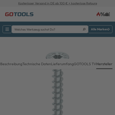
Kostenloser Versand in DE ab 100 € + kostenlose Retoure
Alle Marken
r
Beschreibung
Technische Daten
Lieferumfang
GOTOOLS TV
Hersteller