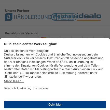
Unsere Partner
Bezahlung & Versand
Impressum
AGB
Datenschutz
Widerruf
Vertrag widerrufen
Alle Preise verstehen sich inkl. ges. MwSt. *Kostenloser Versand innerhalb
Deutschlands, bei Bestellungen ab 100,00 Euro.
© Copyright 2026 GOTOOLS GmbH - Alle Rechte vorbehalten. powered by
createyourtemplate