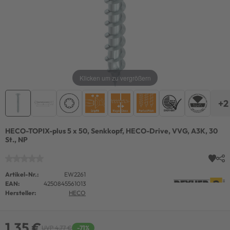
Klicken um zu vergrößern
+2
HECO-TOPIX-plus 5 x 50, Senkkopf, HECO-Drive, VVG, A3K, 30
St., NP
Artikel-Nr.:
EW2261
EAN:
4250845561013
Hersteller:
HECO
1,35 €
UVP 4,77 €
-71%