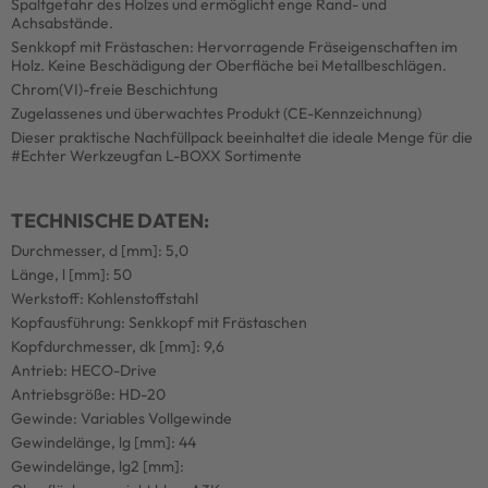
Spaltgefahr des Holzes und ermöglicht enge Rand- und
Achsabstände.
Senkkopf mit Frästaschen: Hervorragende Fräseigenschaften im
Holz. Keine Beschädigung der Oberfläche bei Metallbeschlägen.
Chrom(VI)-freie Beschichtung
Zugelassenes und überwachtes Produkt (CE-Kennzeichnung)
Dieser praktische Nachfüllpack beeinhaltet die ideale Menge für die
#Echter Werkzeugfan L-BOXX Sortimente
TECHNISCHE DATEN:
Durchmesser, d [mm]: 5,0
Länge, l [mm]: 50
Werkstoff: Kohlenstoffstahl
Kopfausführung: Senkkopf mit Frästaschen
Kopfdurchmesser, dk [mm]: 9,6
Antrieb: HECO-Drive
Antriebsgröße: HD-20
Gewinde: Variables Vollgewinde
Gewindelänge, lg [mm]: 44
Gewindelänge, lg2 [mm]: